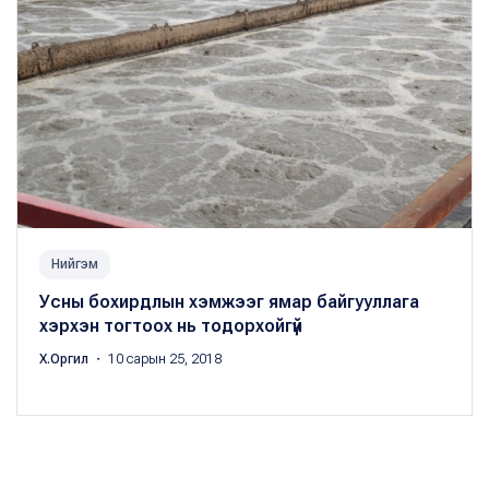
Нийгэм
Усны бохирдлын хэмжээг ямар байгууллага
хэрхэн тогтоох нь тодорхойгүй
Х.Оргил
・ 10 сарын 25, 2018