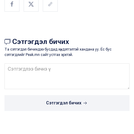
Сэтгэгдэл бичих
Та сэтгэгдэл бичихдээ бусдад хүндэтгэлтэй хандана уу. Ёс бус
сэтгэгдлийг Peak.mn сайт устгах эрхтэй.
Сэтгэгдэл бичих