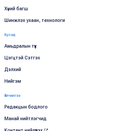
Хүний багш
Шинжлэх ухаан, технологи
Бусад
Амьдралын түүх
Цэгцтэй Сэтгэх
Дэлхий
Нийгэм
Үйлчилгээ
Редакцын бодлого
Манай нийтлэгчид
Контент нийлүүлэх