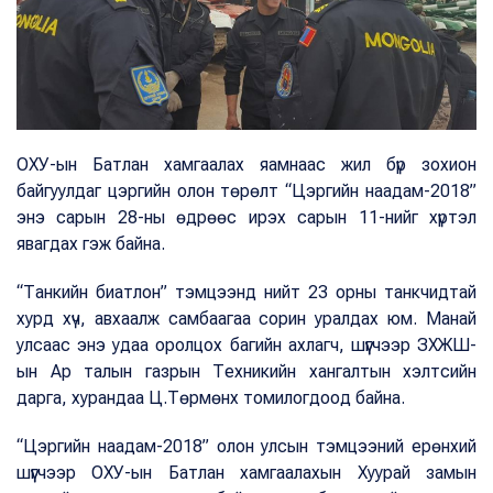
ОХУ-ын Батлан хамгаалах яамнаас жил бүр зохион
байгуулдаг цэргийн олон төрөлт “Цэргийн наадам-2018”
энэ сарын 28-ны өдрөөс ирэх сарын 11-нийг хүртэл
явагдах гэж байна.
“Танкийн биатлон” тэмцээнд нийт 23 орны танкчидтай
хурд хүч, авхаалж самбаагаа сорин уралдах юм. Манай
улсаас энэ удаа оролцох багийн ахлагч, шүүгчээр ЗХЖШ-
ын Ар талын газрын Техникийн хангалтын хэлтсийн
дарга, хурандаа Ц.Төрмөнх томилогдоод байна.
“Цэргийн наадам-2018” олон улсын тэмцээний ерөнхий
шүүгчээр ОХУ-ын Батлан хамгаалахын Хуурай замын