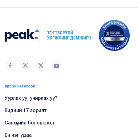
Үндсэн категори
Уурлах уу, учирлах уу?
Бидний 17 зорилт
Санхүүгийн боловсрол
Би нэг удаа