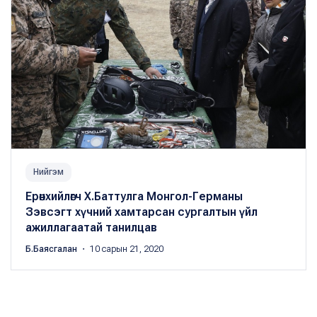
Нийгэм
Ерөнхийлөгч Х.Баттулга Монгол-Германы
Зэвсэгт хүчний хамтарсан сургалтын үйл
ажиллагаатай танилцав
Б.Баясгалан
・ 10 сарын 21, 2020