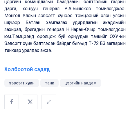
цэргийн командлалын байлдааны бэлтгэлийн газрын
дарга, хошууч генерал Р.А.Бинюков томилогджээ.
Монгол Улсын зэвсэгт хүчнээс тэмцээний олон улсын
шүүгчээр Батлан хамгаалах удирдлагын академийн
захирал, бригадын генерал Н.Наран-Очир томилогдсон
юм.Тэмцээнд оролцож буй орнуудын танкийг ОХУ-ын
Зэвсэгт хүчин бэлтгэсэн байдаг бөгөөд Т-72 Б3 загварын
танкаар уралдах ажээ.
Холбоотой сэдвүүд
зэвсэгт хүчин
танк
цэргийн наадам