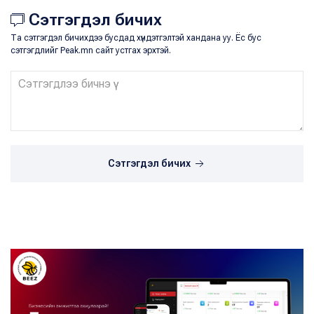
Сэтгэгдэл бичих
Та сэтгэгдэл бичихдээ бусдад хүндэтгэлтэй хандана уу. Ёс бус
сэтгэгдлийг Peak.mn сайт устгах эрхтэй.
Сэтгэгдэл бичих