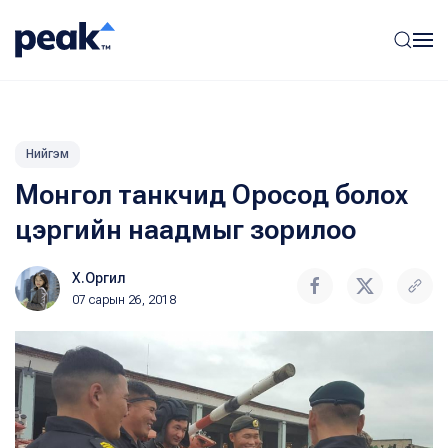
Нийгэм
Монгол танкчид Оросод болох
цэргийн наадмыг зорилоо
Х.Оргил
07 сарын 26, 2018