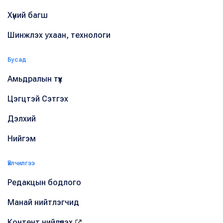
Хүний багш
Шинжлэх ухаан, технологи
Бусад
Амьдралын түүх
Цэгцтэй Сэтгэх
Дэлхий
Нийгэм
Үйлчилгээ
Редакцын бодлого
Манай нийтлэгчид
Контент нийлүүлэх