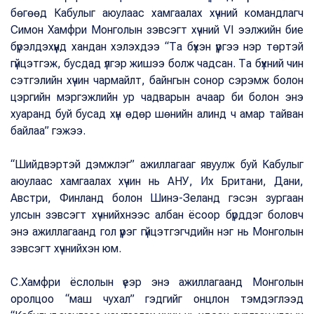
бөгөөд Кабулыг аюулаас хамгаалах хүчний командлагч
Симон Хамфри Монголын зэвсэгт хүчний VI ээлжийн бие
бүрэлдэхүүнд хандан хэлэхдээ “Та бүхэн үүргээ нэр төртэй
гүйцэтгэж, бусдад үлгэр жишээ болж чадсан. Та бүхний чин
сэтгэлийн хүчин чармайлт, байнгын сонор сэрэмж болон
цэргийн мэргэжлийн ур чадварын ачаар би болон энэ
хуаранд буй бусад хүн өдөр шөнийн алинд ч амар тайван
байлаа” гэжээ.
“Шийдвэртэй дэмжлэг” ажиллагааг явуулж буй Кабулыг
аюулаас хамгаалах хүчин нь АНУ, Их Британи, Дани,
Австри, Финланд болон Шинэ-Зеланд гэсэн зургаан
улсын зэвсэгт хүчнийхнээс албан ёсоор бүрддэг боловч
энэ ажиллагаанд гол үүрэг гүйцэтгэгчдийн нэг нь Монголын
зэвсэгт хүчнийхэн юм.
С.Хамфри ёслолын үеэр энэ ажиллагаанд Монголын
оролцоо “маш чухал” гэдгийг онцлон тэмдэглээд