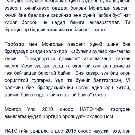
“Кабулыг аюулаас хамгаалах хүчин нь үндсэн зургаан улсын
зэвсэгт хүчнийхнээс бүрддэг боловч Монголын зэвсэгт
хүчний бие бүрэлдэхүүн хэдийнээ энэ хүчний “албан бус” нэг
хэсэг болсон нь надад байнга анзаарагддаг. Та
бүхэнгүйгээр бидний ажил явахгүй байсан” гэжээ.
Тэрбээр мөн Монголын зэвсэгт хүчний шинэ бие
бүрэлдэхүүнд хандан хэлэхдээ “Кабулыг аюулаас хамгаалах
хүчний “Шийдвэртэй дэмжлэг” ажиллагаанд тавтай
морил. Ирэх зургаан сард та бүхэнтэй хамтран ажиллах
гэж байгаадаа баяртай байна. Энэ хавар, зун бид олон
сорилттой тулгарна. Үүнд та бүхнийг бэлтгэгдсэн, VI
ээлжийн бие бүрэлдэхүүнийхний нэгэн адил эрч хүчтэй,
дайчин байна гэдэгт би итгэлтэй байна” гэжээ.
Монгол Улс 2010 оноос НАТО-гийн тэргүүлсэн
ажиллагаануудад цэргүүдээ оролцуулж эхэлсэн юм.
НАТО-гийн удирдлага дор 2015 оноос явуулж эхэлсэн