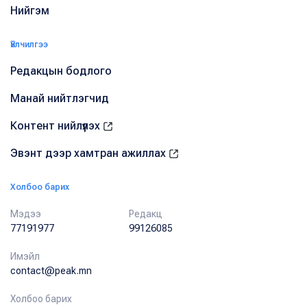
Нийгэм
Үйлчилгээ
Редакцын бодлого
Манай нийтлэгчид
Контент нийлүүлэх
Эвэнт дээр хамтран ажиллах
Холбоо барих
Мэдээ
Редакц
77191977
99126085
Имэйл
contact@peak.mn
Холбоо барих