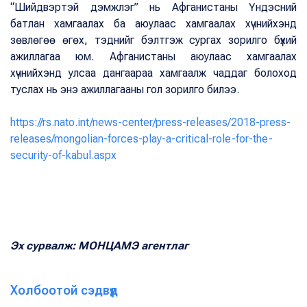
“Шийдвэртэй дэмжлэг” нь Афганистаны Үндэсний
батлан хамгаалах ба аюулаас хамгаалах хүчнийхэнд
зөвлөгөө өгөх, тэднийг бэлтгэж сургах зорилго бүхий
ажиллагаа юм. Афганистаны аюулаас хамгаалах
хүчнийхэнд улсаа дангаараа хамгаалж чаддаг болоход
туслах нь энэ ажиллагааны гол зорилго билээ.
https://rs.nato.int/news-center/press-releases/2018-press-
releases/mongolian-forces-play-a-critical-role-for-the-
security-of-kabul.aspx
Эх сурвалж: МОНЦАМЭ агентлаг
Холбоотой сэдвүүд