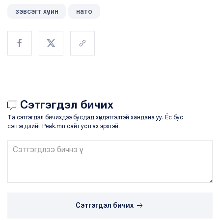
зэвсэгт хүчин
нато
Сэтгэгдэл бичих
Та сэтгэгдэл бичихдээ бусдад хүндэтгэлтэй хандана уу. Ёс бус
сэтгэгдлийг Peak.mn сайт устгах эрхтэй.
Сэтгэгдэл бичих