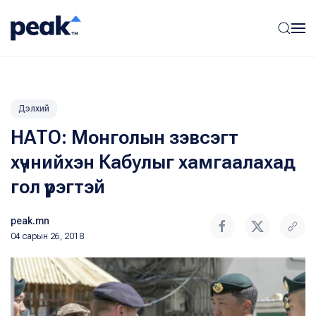
Дэлхий
НАТО: Монголын зэвсэгт
хүчнийхэн Кабулыг хамгаалахад
гол үүрэгтэй
peak.mn
04 сарын 26, 2018