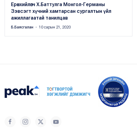
Ерөнхийлөгч Х.Баттулга Монгол-Германы
Зэвсэгт хүчний хамтарсан сургалтын үйл
ажиллагаатай танилцав
Б.Баясгалан
・ 10 сарын 21, 2020