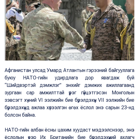
Афганистан улсад Умард Атлантын гэрээний байгууллага
буюу НАТО-гийн удирдлага дор явагдаж буй
“Шийдвэртэй дэмжлэг” энхийг дэмжих ажиллагаанд
зургаан сар амжилттай үүрэг гүйцэтгэсэн Монголын
зэвсэгт хүчний VI ээлжийн бие бүрэлдэхүүн VII ээлжийн бие
бүрэлдэхүүнд ажлаа хүлээлгэн өгөх ёслол энэ сарын 23-нд
болсон байна.
НАТО-гийн албан ёсны цахим хуудаст мэдээлснээр, энэ
ёслолын үеэр Их Британийн бие бүрэлдэхүүний ахлагч