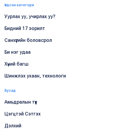
Үндсэн категори
Уурлах уу, учирлах уу?
Бидний 17 зорилт
Санхүүгийн боловсрол
Би нэг удаа
Хүний багш
Шинжлэх ухаан, технологи
Бусад
Амьдралын түүх
Цэгцтэй Сэтгэх
Дэлхий