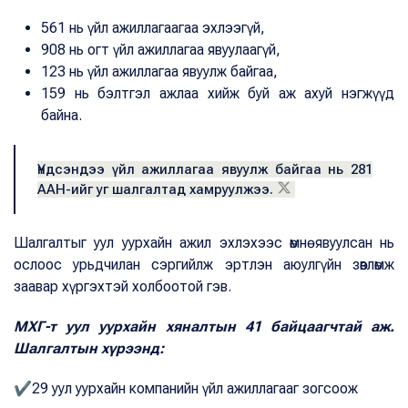
561 нь үйл ажиллагаагаа эхлээгүй,
908 нь огт үйл ажиллагаа явуулаагүй,
123 нь үйл ажиллагаа явуулж байгаа,
159 нь бэлтгэл ажлаа хийж буй аж ахуй нэгжүүд
байна.
Үндсэндээ үйл ажиллагаа явуулж байгаа нь 281
ААН-ийг уг шалгалтад хамруулжээ.
Шалгалтыг уул уурхайн ажил эхлэхээс өмнө явуулсан нь
ослоос урьдчилан сэргийлж эртлэн аюулгүйн зөвлөмж
заавар хүргэхтэй холбоотой гэв.
МХГ-т уул уурхайн хяналтын 41 байцаагчтай аж.
Шалгалтын хүрээнд:
✔29 уул уурхайн компанийн үйл ажиллагааг зогсоож