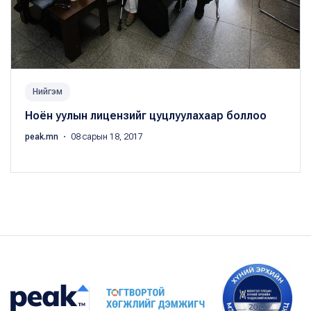
Нийгэм
Ноён уулын лицензийг цуцлуулахаар боллоо
peak.mn
・ 08 сарын 18, 2017