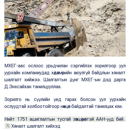
МХЕГ-аас ослоос урьдчилан сэргийлэх зорилгоор уул
уурхайн компаниудад хөдөлмөрийн аюулгүй байдлын хяналт
шалгалт хийжээ. Шалгалтын дүнг МХЕГ-ын дэд дарга
Д.Энхсайхан танилцууллаа.
Зорилго нь сүүлийн үед гарах болсон уул уурхайн
ослуудтай холбоотойгоор нөхцөл байдалтай танилцах юм.
Нийт 1751 ашиглалтын тусгай зөвшөөрөлтэй ААН-үүд бий.
Хяналт шалгалт хийхэд