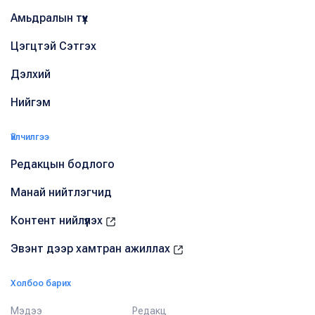
Амьдралын түүх
Цэгцтэй Сэтгэх
Дэлхий
Нийгэм
Үйлчилгээ
Редакцын бодлого
Манай нийтлэгчид
Контент нийлүүлэх
Эвэнт дээр хамтран ажиллах
Холбоо барих
Мэдээ
Редакц