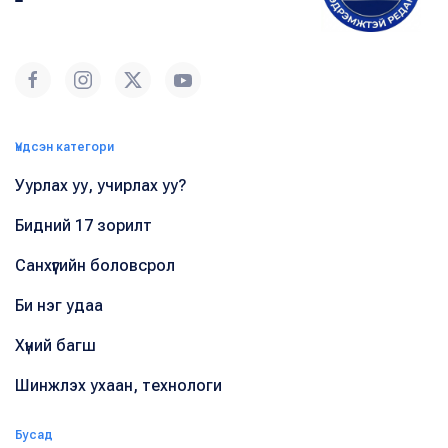
Үндсэн категори
Уурлах уу, учирлах уу?
Бидний 17 зорилт
Санхүүгийн боловсрол
Би нэг удаа
Хүний багш
Шинжлэх ухаан, технологи
Бусад