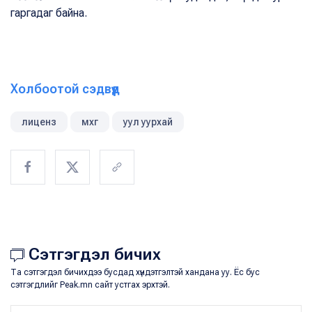
гаргадаг байна.
Холбоотой сэдвүүд
лиценз
мхг
уул уурхай
Сэтгэгдэл бичих
Та сэтгэгдэл бичихдээ бусдад хүндэтгэлтэй хандана уу. Ёс бус
сэтгэгдлийг Peak.mn сайт устгах эрхтэй.