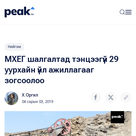
Нийгэм
МХЕГ шалгалтад тэнцээгүй 29
уурхайн үйл ажиллагааг
зогсоолоо
Х.Оргил
04 сарын 03, 2019