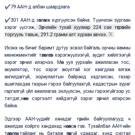
✔79 ААН-д албан шаардлага
✔301 ААН-д зөвлөмж хүргүүлсэн байна. Түүнчлэн зургаан
хэрэг үүсгэж,
Зөрчлийн тухай хуулиар 224 сая төгрөгийн
торгууль тавьж, 291.2 грамм алт хураан авчээ.
Ихэнх нь бичиг баримт дутуу эсвэл байгаль орчны яамны
менежментийг төлөвлөгөөг хэрэгжүүлээгүй, аудит хийлгээгүй
зэрэг зөрчил илэрчээ. Мөн уул уурхайн ажилласан тос,
акумлятор, тос зэрэг аюултай хог хаягдлаа ялгаж
ангилдаггүй, зориулалтын байранд хадгалсан, газар
ашиглахдаа газрын гэрээ байгуулахгүй, кадастрын зураг
гаргалгүй үйл ажиллагаа эхлүүлсэн, усны гэрээгүйгээр ус
татдаг,нөхөн сэргээлт хийдэггүй зэрэг зөрчил илэрсэн
байна.
Эдгээр ААН-үүдийг хянадаг төрийн байгууллагууд ч
ажилдаа хойрго хандахад нөлөөлсөн гэв. Тухайлбал ААН-ийн
төлөвлөгөө тайланг нь баталж өгөхгүй удаадаг, хүнд суртал