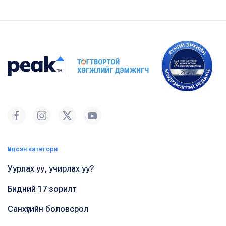
Үндсэн категори
Уурлах уу, учирлах уу?
Бидний 17 зорилт
Санхүүгийн боловсрол