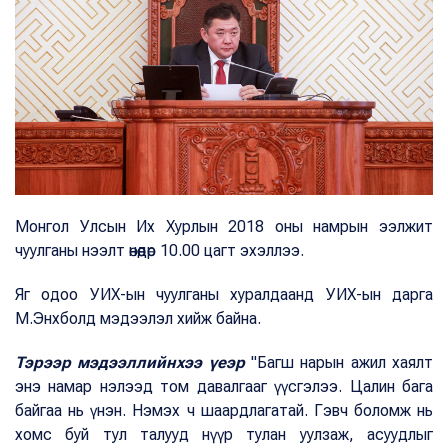
Монгол Улсын Их Хурлын 2018 оны намрын ээлжит
чуулганы нээлт өнөөдөр 10.00 цагт эхэллээ.
Яг одоо УИХ-ын чуулганы хуралдаанд УИХ-ын дарга
М.Энхболд мэдээлэл хийж байна.
Тэрээр мэдээллийнхээ үеэр
"Багш нарын ажил хаялт
энэ намар нэлээд том давалгааг үүсгэлээ. Цалин бага
байгаа нь үнэн. Нэмэх ч шаардлагатай. Гэвч боломж нь
хомс буй тул талууд нүүр тулан уулзаж, асуудлыг