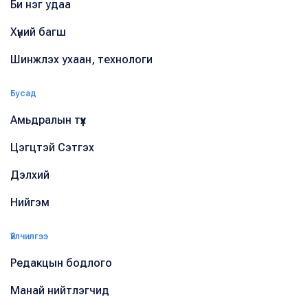
Би нэг удаа
Хүний багш
Шинжлэх ухаан, технологи
Бусад
Амьдралын түүх
Цэгцтэй Сэтгэх
Дэлхий
Нийгэм
Үйлчилгээ
Редакцын бодлого
Манай нийтлэгчид