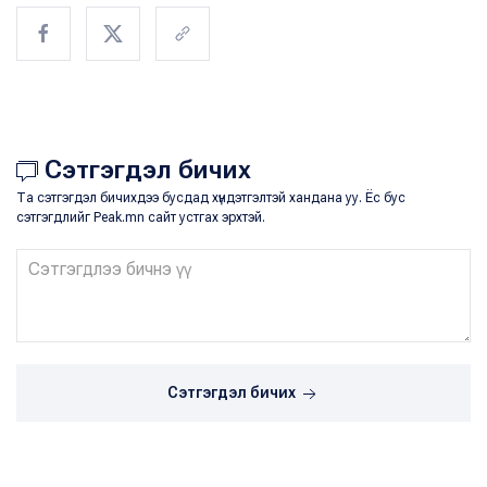
Сэтгэгдэл бичих
Та сэтгэгдэл бичихдээ бусдад хүндэтгэлтэй хандана уу. Ёс бус
сэтгэгдлийг Peak.mn сайт устгах эрхтэй.
Сэтгэгдэл бичих