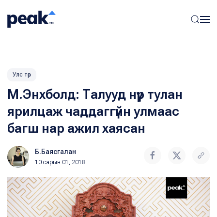
Улс төр
М.Энхболд: Талууд нүүр тулан
ярилцаж чаддаггүйн улмаас
багш нар ажил хаясан
Б.Баясгалан
10 сарын 01, 2018