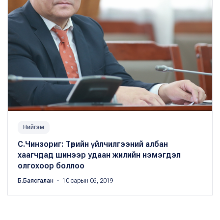
Нийгэм
С.Чинзориг: Төрийн үйлчилгээний албан
хаагчдад шинээр удаан жилийн нэмэгдэл
олгохоор боллоо
Б.Баясгалан
・ 10 сарын 06, 2019