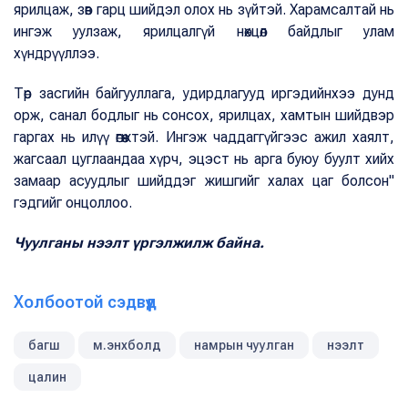
ярилцаж, зөв гарц шийдэл олох нь зүйтэй. Харамсалтай нь
ингэж уулзаж, ярилцалгүй нөхцөл байдлыг улам
хүндрүүллээ.
Төр засгийн байгууллага, удирдлагууд иргэдийнхээ дунд
орж, санал бодлыг нь сонсох, ярилцах, хамтын шийдвэр
гаргах нь илүү өгөөжтэй. Ингэж чаддаггүйгээс ажил хаялт,
жагсаал цуглаандаа хүрч, эцэст нь арга буюу буулт хийх
замаар асуудлыг шийддэг жишгийг халах цаг болсон"
гэдгийг онцоллоо.
Чуулганы нээлт үргэлжилж байна.
Холбоотой сэдвүүд
багш
м.энхболд
намрын чуулган
нээлт
цалин