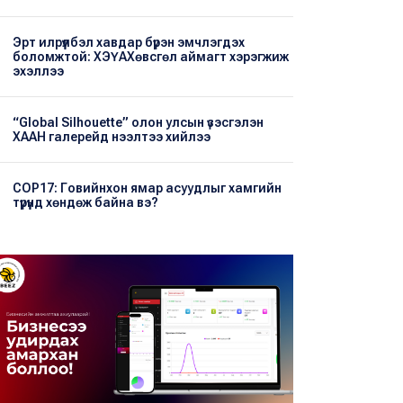
Эрт илрүүлбэл хавдар бүрэн эмчлэгдэх
боломжтой: ХЭҮА​Хөвсгөл аймагт хэрэгжиж
эхэллээ
“Global Silhouette” олон улсын үзэсгэлэн
ХААН галерейд нээлтээ хийлээ
COP17: Говийнхон ямар асуудлыг хамгийн
түрүүнд хөндөж байна вэ?