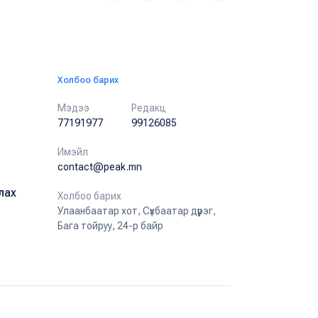
Холбоо барих
Мэдээ
Редакц
77191977
99126085
Имэйл
contact@peak.mn
лах
Холбоо барих
Улаанбаатар хот, Сүхбаатар дүүрэг,
Бага тойруу, 24-р байр