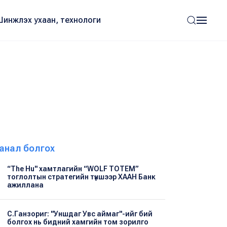
Шинжлэх ухаан, технологи
анал болгох
“The Hu" хамтлагийн “WOLF TOTEM”
тоглолтын стратегийн түншээр ХААН Банк
ажиллана
С.Ганзориг: "Уншдаг Увс аймаг"-ийг бий
болгох нь бидний хамгийн том зорилго