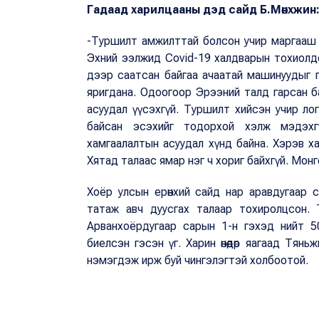
Гадаад харилцааны дэд сайд Б.Мөнхжин
-Туршилт амжилттай болсон учир маргааш 
Эхний ээлжид Covid-19 халдварын тохиолдо
дээр саатсан байгаа ачаатай машинуудыг г
яригдана. Одоогоор Эрээний талд гарсан б
асуудал үүсэхгүй. Туршилт хийсэн учир ло
байсан эсэхийг тодорхой хэлж мэдэхг
хамгаалалтын асуудал хүнд байна. Хэрэв 
Хятад талаас ямар нэг ч хориг байхгүй. Мон
Хоёр улсын ерөнхий сайд нар аравдугаар 
татаж авч дуусгах талаар тохиролцсон. 
Арванхоёрдугаар сарын 1-н гэхэд нийт 5
биелсэн гэсэн үг. Харин өнөөдөр яагаад Тянь
нэмэгдэж ирж буй чингэлэгтэй холбоотой.