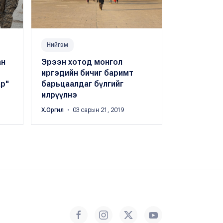
Нийгэм
Нийгэм
ан
Эрээн хотод монгол
Анхаар: Г
иргэдийн бичиг баримт
Замын-Үүд,
р"
барьцаалдаг бүлгийг
Эрээн чиг
илрүүлнэ
хаалаа
Х.Оргил
・ 03 сарын 21, 2019
Б.Баясгалан
・