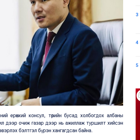
3
4
5
ий ерөнхий консул, төрийн бусад холбогдох албаны
 хил дээр очиж газар дээр нь ажиллаж туршилт хийсэн
эвэрлэх бэлтгэл бүрэн хангагдсан байна.