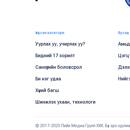
Үндсэн категори
Бусад
Уурлах уу, учирлах уу?
Амьдр
Бидний 17 зорилт
Цэгц
Санхүүгийн боловсрол
Дэлх
Би нэг удаа
Нийг
Хүний багш
Шинжлэх ухаан, технологи
© 2017-2025 Пийк Медиа Групп ХХК. Бүх эрх хуули