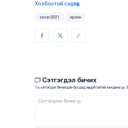
Холбоотой сэдвүүд
засаг2021
эрээн
Сэтгэгдэл бичих
Та сэтгэгдэл бичихдээ бусдад хүндэтгэлтэй хандана уу. Ё