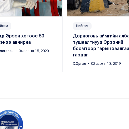
йгэм
Нийгэм
өдөр Эрээн хотоос 50
Дорноговь аймгийн алб
гэнээ авчирна
тушаалтнууд Эрээний
боомтоор "арын хаалгаа
аясгалан
・ 04 сарын 15, 2020
гардаг
Х.Оргил
・ 02 сарын 18, 2019