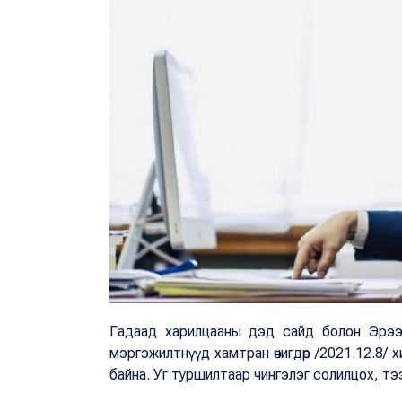
Гадаад харилцааны дэд сайд болон Эрээн
мэргэжилтнүүд хамтран өчигдөр /2021.12.8/
байна. Уг туршилтаар чингэлэг солилцох, тэ