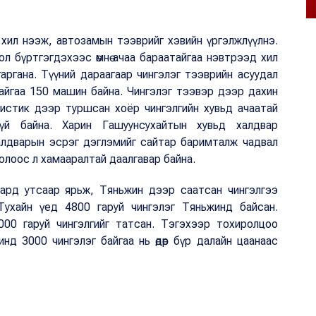
:
хил нээж, автозамын тээврийг хэвийн үргэлжлүүлнэ.
л бүртгэгдэхээс өмнө ачаа бараатайгаа нэвтрээд хил
аргана. Түүний дараагаар чингэлэг тээврийн асуудал
айгаа 150 машин байна. Чингэлэг тээвэр дээр дахин
гистик дээр туршсан хоёр чингэлгийн хувьд ачаатай
үй байна. Харин Гашуунсухайтын хувьд халдвар
халдварын эсрэг дэглэмийг сайтар баримталж чадвал
голоос л хамааралтай даалгавар байна.
сард утсаар ярьж, Тяньжин дээр саатсан чингэлгээ
Тухайн үед 4800 гаруй чингэлэг Тяньжинд байсан.
000 гаруй чингэлгийг татсан. Тэгэхээр тохиролцоо
жинд 3000 чингэлэг байгаа нь өдөр бүр далайн цаанаас