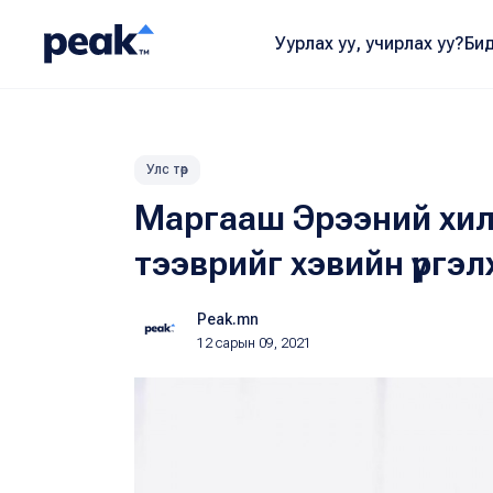
Уурлах уу, учирлах уу?
Бид
Улс төр
Маргааш Эрээний хил
тээврийг хэвийн үргэлж
Peak.mn
12 сарын 09, 2021