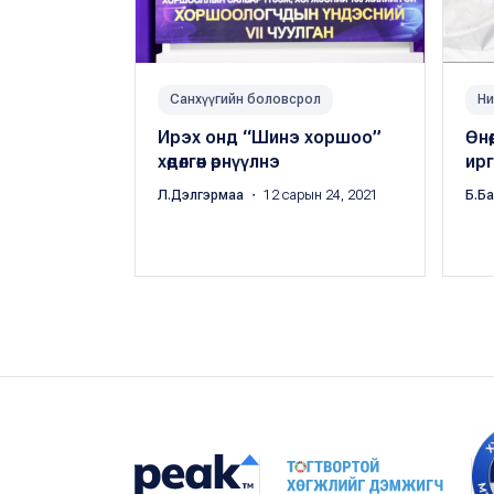
Санхүүгийн боловсрол
Ни
Ирэх онд “Шинэ хоршоо”
Өнө
хөдөлгөөн өрнүүлнэ
ир
Л.Дэлгэрмаа
・ 12 сарын 24, 2021
Б.Б