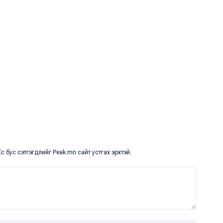
с бус сэтгэгдлийг Peak.mn сайт устгах эрхтэй.