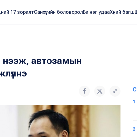
ний 17 зорилт
Санхүүгийн боловсрол
Би нэг удаа
Хүний багш
 нээж, автозамын
лүүлнэ
С
1
2