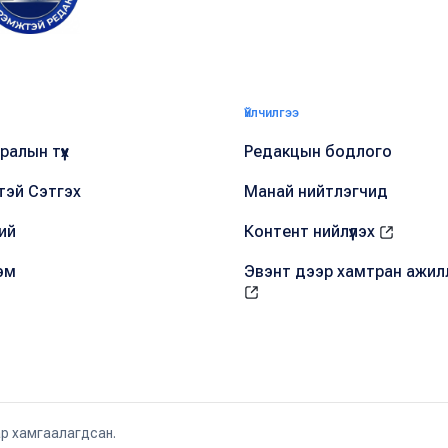
Үйлчилгээ
алын түүх
Редакцын бодлого
тэй Сэтгэх
Манай нийтлэгчид
ий
Контент нийлүүлэх
эм
Эвэнт дээр хамтран ажил
ар хамгаалагдсан.