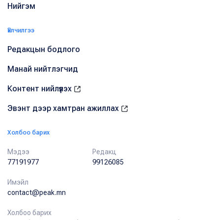
Нийгэм
Үйлчилгээ
Редакцын бодлого
Манай нийтлэгчид
Контент нийлүүлэх
Эвэнт дээр хамтран ажиллах
Холбоо барих
Мэдээ
Редакц
77191977
99126085
Имэйл
contact@peak.mn
Холбоо барих