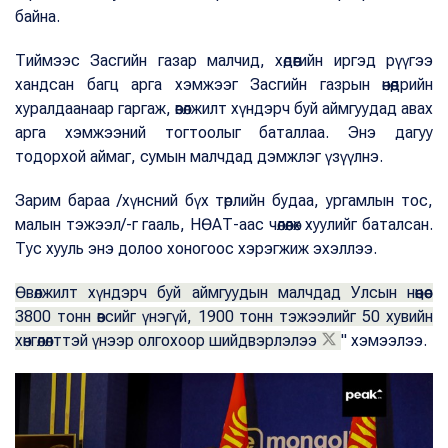
байна.
Тиймээс Засгийн газар малчид, хөдөөгийн иргэд рүүгээ
хандсан багц арга хэмжээг Засгийн газрын өнөөдрийн
хуралдаанаар гаргаж, өвөлжилт хүндэрч буй аймгуудад авах
арга хэмжээний тогтоолыг баталлаа. Энэ дагуу
тодорхой аймаг, сумын малчдад дэмжлэг үзүүлнэ.
Зарим бараа /хүнсний бүх төрлийн будаа, ургамлын тос,
малын тэжээл/-г гааль, НӨАТ-аас чөлөөлөх хуулийг баталсан.
Тус хууль энэ долоо хоногоос хэрэгжиж эхэллээ.
Өвөлжилт хүндэрч буй аймгуудын малчдад Улсын нөөцөөс
3800 тонн өвсийг үнэгүй, 1900 тонн тэжээлийг 50 хувийн
хөнгөлөлттэй үнээр олгохоор шийдвэрлэлээ
" хэмээлээ.