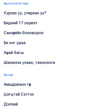
Үндсэн категори
Уурлах уу, учирлах уу?
Бидний 17 зорилт
Санхүүгийн боловсрол
Би нэг удаа
Хүний багш
Шинжлэх ухаан, технологи
Бусад
Амьдралын түүх
Цэгцтэй Сэтгэх
Дэлхий