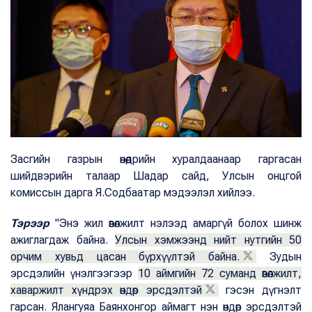
Засгийн газрын өнөөдрийн хуралдаанаар гаргасан
шийдвэрийн талаар Шадар сайд, Улсын онцгой
комиссын дарга Я.Содбаатар мэдээлэл хийлээ.
Тэрээр
"Энэ жил өвөлжилт нэлээд амаргүй болох шинж
ажиглагдаж байна.
Улсын хэмжээнд нийт нутгийн 50
орчим хувьд цасан бүрхүүлтэй байна.
Зудын
эрсдэлийн үнэлгээгээр
10 аймгийн 72 суманд өвөлжилт,
хаваржилт хүндрэх өндөр эрсдэлтэй
гэсэн дүгнэлт
гарсан. Ялангуяа Баянхонгор аймагт нэн өндөр эрсдэлтэй