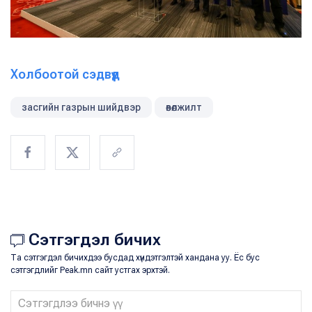
Холбоотой сэдвүүд
засгийн газрын шийдвэр
өвөлжилт
Сэтгэгдэл бичих
Та сэтгэгдэл бичихдээ бусдад хүндэтгэлтэй хандана уу. Ёс бус
сэтгэгдлийг Peak.mn сайт устгах эрхтэй.