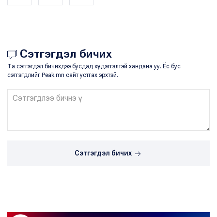
Сэтгэгдэл бичих
Та сэтгэгдэл бичихдээ бусдад хүндэтгэлтэй хандана уу. Ёс бус
сэтгэгдлийг Peak.mn сайт устгах эрхтэй.
Сэтгэгдэл бичих