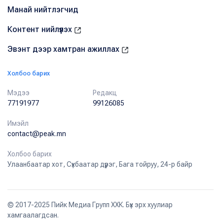
Манай нийтлэгчид
Контент нийлүүлэх
Эвэнт дээр хамтран ажиллах
Холбоо барих
Мэдээ
Редакц
77191977
99126085
Имэйл
contact@peak.mn
Холбоо барих
Улаанбаатар хот, Сүхбаатар дүүрэг, Бага тойруу, 24-р байр
© 2017-2025 Пийк Медиа Групп ХХК. Бүх эрх хуулиар
хамгаалагдсан.