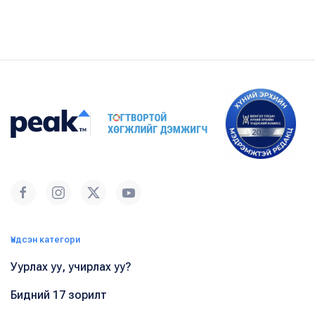
Үндсэн категори
Уурлах уу, учирлах уу?
Бидний 17 зорилт