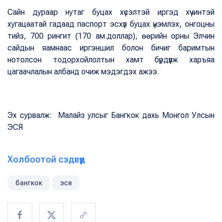
Сайн дураар нутаг буцах хүсэлтэй иргэд хүчинтэй
хугацаатай гадаад паспорт эсхүл буцах үнэмлэх, онгоцны
тийз, 700 рингит (170 ам.доллар), өөрийн орны Элчин
сайдын яамнаас иргэншил болон бичиг баримтын
нотолсон тодорхойлолтын хамт бүрдүүлж харъяа
цагаачлалын албанд очиж мэдэгдэх ажээ.
Эх сурвалж: Малайз улсыг Бангкок дахь Монгол Улсын
ЭСЯ
Холбоотой сэдвүүд
бангкок
эся