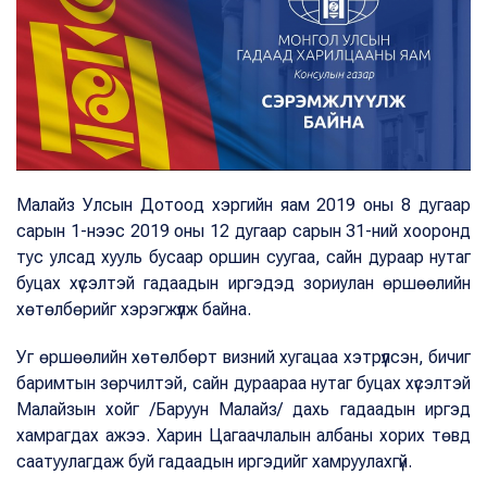
Малайз Улсын Дотоод хэргийн яам 2019 оны 8 дугаар
сарын 1-нээс 2019 оны 12 дугаар сарын 31-ний хооронд
тус улсад хууль бусаар оршин суугаа, сайн дураар нутаг
буцах хүсэлтэй гадаадын иргэдэд зориулан өршөөлийн
хөтөлбөрийг хэрэгжүүлж байна.
Уг өршөөлийн хөтөлбөрт визний хугацаа хэтрүүлсэн, бичиг
баримтын зөрчилтэй, сайн дураараа нутаг буцах хүсэлтэй
Малайзын хойг /Баруун Малайз/ дахь гадаадын иргэд
хамрагдах ажээ. Харин Цагаачлалын албаны хорих төвд
саатуулагдаж буй гадаадын иргэдийг хамруулахгүй.