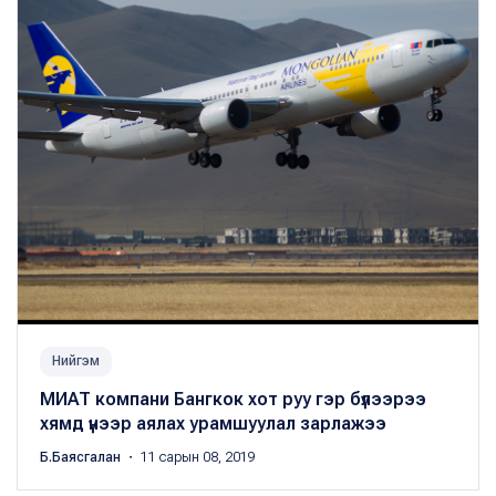
Нийгэм
МИАТ компани Бангкок хот руу гэр бүлээрээ
хямд үнээр аялах урамшуулал зарлажээ
Б.Баясгалан
・ 11 сарын 08, 2019