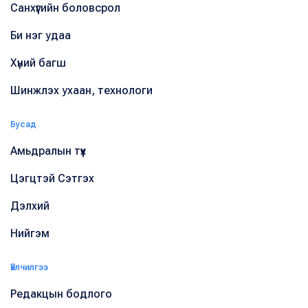
Санхүүгийн боловсрол
Би нэг удаа
Хүний багш
Шинжлэх ухаан, технологи
Бусад
Амьдралын түүх
Цэгцтэй Сэтгэх
Дэлхий
Нийгэм
Үйлчилгээ
Редакцын бодлого