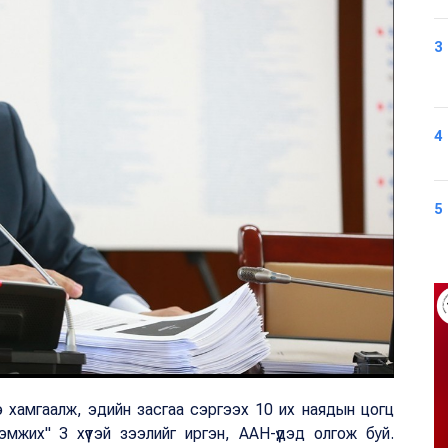
3
4
5
ээ хамгаалж, эдийн засгаа сэргээх 10 их наядын цогц
мжих" 3 хүүтэй зээлийг иргэн, ААН-үүдэд олгож буй.