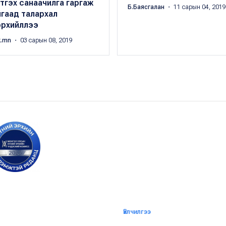
тгэх санаачилга гаргаж
Б.Баясгалан
・ 11 сарын 04, 2019
гаад талархал
эрхийллээ
k.mn
・ 03 сарын 08, 2019
Үйлчилгээ