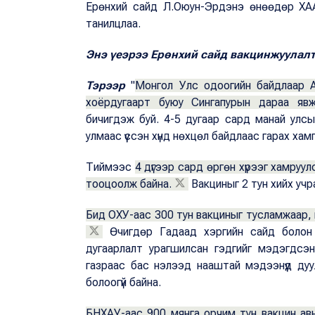
Ерөнхий сайд Л.Оюун-Эрдэнэ өнөөдөр ХАА
танилцлаа.
Энэ үеэрээ Ерөнхий сайд вакцинжуулал
Тэрээр
"
Монгол Улс одоогийн байдлаар А
хоёрдугаарт буюу Сингапурын дараа явж
бичигдэж буй. 4-5 дугаар сард манай улс
улмаас үүссэн хүнд нөхцөл байдлаас гарах ха
Тиймээс
4 дүгээр сард өргөн хүрээг хамруу
тооцоолж байна.
Вакциныг 2 тун хийх учр
Бид ОХУ-аас 300 тун вакциныг тусламжаар, 
Өчигдөр Гадаад хэргийн сайд болон 
дугаарлалт урагшилсан гэдгийг мэдэгдсэн
газраас бас нэлээд нааштай мэдээнүүд ду
болоогүй байна.
БНХАУ-аас 900 мянга орчим тун вакцин авн