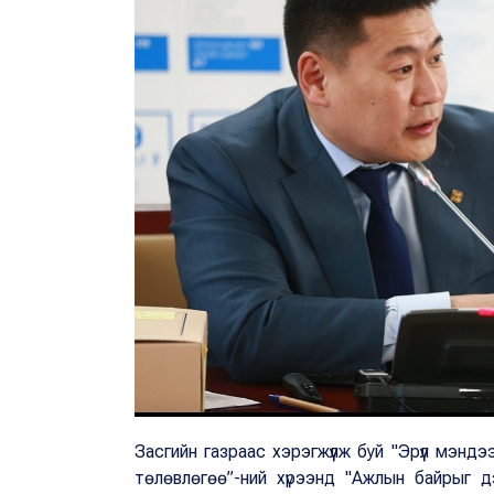
Засгийн газраас хэрэгжүүлж буй "Эрүүл мэнд
төлөвлөгөө”-ний хүрээнд "Ажлын байрыг дэ