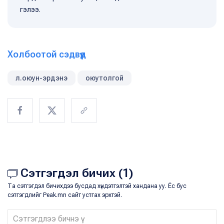
гэлээ.
Холбоотой сэдвүүд
л.оюун-эрдэнэ
оюутолгой
Сэтгэгдэл бичих (1)
Та сэтгэгдэл бичихдээ бусдад хүндэтгэлтэй хандана уу. Ёс бус
сэтгэгдлийг Peak.mn сайт устгах эрхтэй.