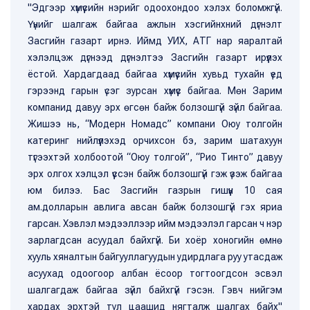
"Эдгээр хүмүүсийн нэрийг одоохондоо хэлэх боломжгүй.
Үүнийг шалгаж байгаа ажлын хэсгийнхний дүгнэлт
Засгийн газарт ирнэ. Иймд УИХ, АТГ нар яаралтай
хэлэлцэж дүгнээд дүгнэлтээ Засгийн газарт ирүүлэх
ёстой. Хардагдаад байгаа хүмүүсийн хувьд тухайн үед
гэрээнд гарын үсэг зурсан хүмүүс байгаа. Мөн Зарим
компанид давуу эрх өгсөн байж болзошгүй зүйл байгаа.
Жишээ нь, “Модерн Номадс” компани Оюу толгойн
катеринг нийлүүлэхэд орчихсон бэ, зарим шатахуун
түгээхтэй холбоотой “Оюу толгой”, “Рио Тинто” давуу
эрх олгох хэлцэл үүссэн байж болзошгүй гэж үзэж байгаа
юм билээ. Бас Засгийн газрын гишүүн 10 сая
ам.долларын авлига авсан байж болзошгүй гэх яриа
гарсан. Хэвлэл мэдээллээр ийм мэдээлэл гарсан ч нэр
зарлагдсан асуудал байхгүй. Би хоёр хоногийн өмнө
хууль хяналтын байгууллагуудын удирдлага руу утасдаж
асуухад одоогоор албан ёсоор тогтоогдсон эсвэл
шалгагдаж байгаа зүйл байхгүй гэсэн. Гэвч нийгэм
хардах эрхтэй тул цаашид нягталж шалгах байх"