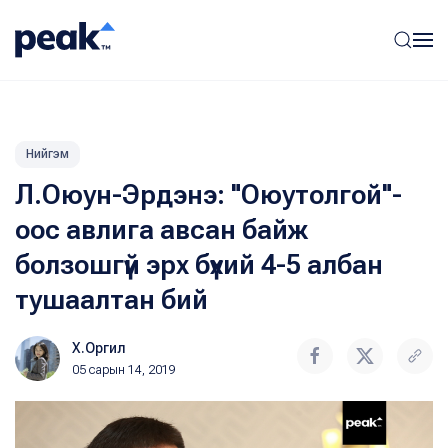
Нийгэм
Л.Оюун-Эрдэнэ: "Оюутолгой"-
оос авлига авсан байж
болзошгүй эрх бүхий 4-5 албан
тушаалтан бий
Х.Оргил
05 сарын 14, 2019