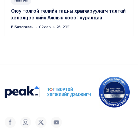
Нийгэм
Оюу толгой төслийн гадны хөрөнгө оруулагч талтай
хэлэлцээ хийх Ажлын хэсэг хуралдав
Б.Баясгалан
・ 02 сарын 23, 2021