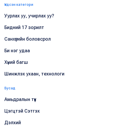
Үндсэн категори
Уурлах уу, учирлах уу?
Бидний 17 зорилт
Санхүүгийн боловсрол
Би нэг удаа
Хүний багш
Шинжлэх ухаан, технологи
Бусад
Амьдралын түүх
Цэгцтэй Сэтгэх
Дэлхий