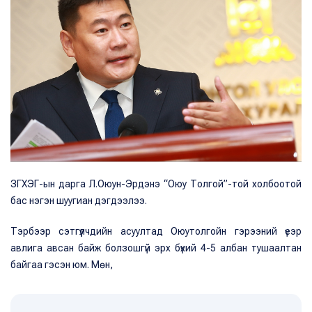
ЗГХЭГ-ын дарга Л.Оюун-Эрдэнэ “Оюу Толгой”-той холбоотой
бас нэгэн шуугиан дэгдээлээ.
Тэрбээр сэтгүүлчдийн асуултад Оюутолгойн гэрээний үеэр
авлига авсан байж болзошгүй эрх бүхий 4-5 албан тушаалтан
байгаа гэсэн юм. Мөн,