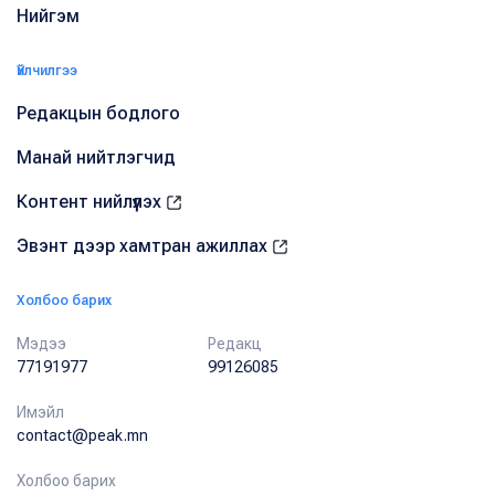
Нийгэм
Үйлчилгээ
Редакцын бодлого
Манай нийтлэгчид
Контент нийлүүлэх
Эвэнт дээр хамтран ажиллах
Холбоо барих
Мэдээ
Редакц
77191977
99126085
Имэйл
contact@peak.mn
Холбоо барих