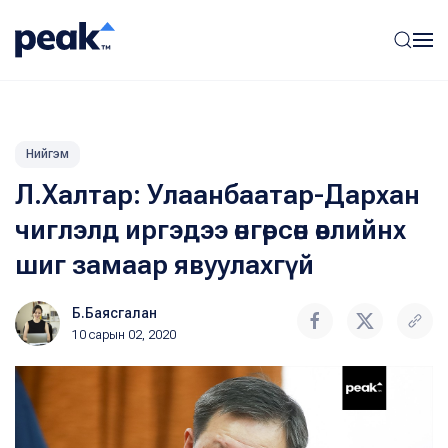
Нийгэм
Л.Халтар: Улаанбаатар-Дархан
чиглэлд иргэдээ өнгөрсөн өвлийнх
шиг замаар явуулахгүй
Б.Баясгалан
10 сарын 02, 2020