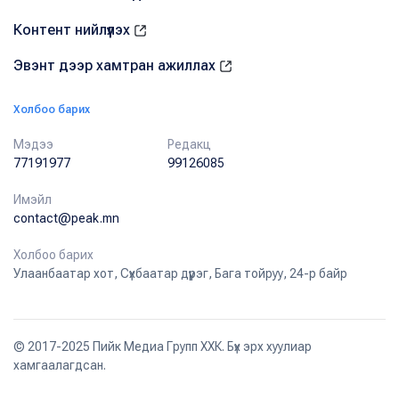
Контент нийлүүлэх
Эвэнт дээр хамтран ажиллах
Холбоо барих
Мэдээ
Редакц
77191977
99126085
Имэйл
contact@peak.mn
Холбоо барих
Улаанбаатар хот, Сүхбаатар дүүрэг, Бага тойруу, 24-р байр
© 2017-2025 Пийк Медиа Групп ХХК. Бүх эрх хуулиар
хамгаалагдсан.