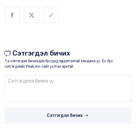
Сэтгэгдэл бичих
Та сэтгэгдэл бичихдээ бусдад хүндэтгэлтэй хандана уу. Ёс бус
сэтгэгдлийг Peak.mn сайт устгах эрхтэй.
Сэтгэгдэл бичих