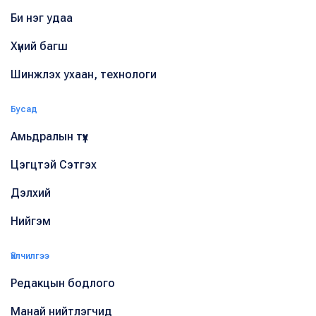
Би нэг удаа
Хүний багш
Шинжлэх ухаан, технологи
Бусад
Амьдралын түүх
Цэгцтэй Сэтгэх
Дэлхий
Нийгэм
Үйлчилгээ
Редакцын бодлого
Манай нийтлэгчид