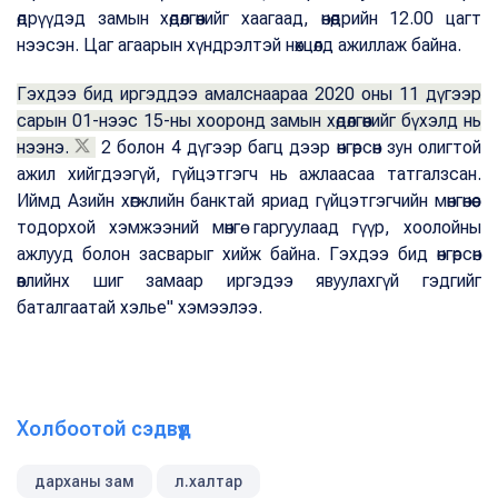
өдрүүдэд замын хөдөлгөөнийг хаагаад, өнөөдрийн 12.00 цагт
нээсэн. Цаг агаарын хүндрэлтэй нөхцөлд ажиллаж байна.
Гэхдээ бид иргэддээ амалснаараа 2020 оны 11 дүгээр
сарын 01-нээс 15-ны хооронд замын хөдөлгөөнийг бүхэлд нь
нээнэ.
2 болон 4 дүгээр багц дээр өнгөрсөн зун олигтой
ажил хийгдээгүй, гүйцэтгэгч нь ажлаасаа татгалзсан.
Иймд Азийн хөгжлийн банктай яриад гүйцэтгэгчийн мөнгөнөөс
тодорхой хэмжээний мөнгө гаргуулаад гүүр, хоолойны
ажлууд болон засварыг хийж байна. Гэхдээ бид өнгөрсөн
өвлийнх шиг замаар иргэдээ явуулахгүй гэдгийг
баталгаатай хэлье" хэмээлээ.
Холбоотой сэдвүүд
дарханы зам
л.халтар