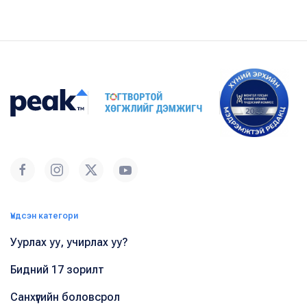
Үндсэн категори
Уурлах уу, учирлах уу?
Бидний 17 зорилт
Санхүүгийн боловсрол