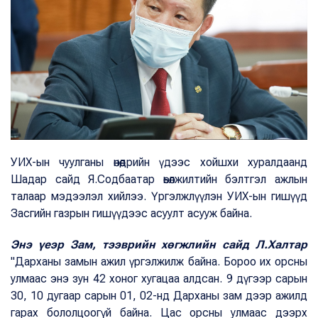
УИХ-ын чуулганы өнөөдрийн үдээс хойшхи хуралдаанд
Шадар сайд Я.Содбаатар өьөлжилтийн бэлтгэл ажлын
талаар мэдээлэл хийлээ. Үргэлжлүүлэн УИХ-ын гишүүд
Засгийн газрын гишүүдээс асуулт асууж байна.
Энэ үеэр Зам, тээврийн хөгжлийн сайд Л.Халтар
"Дарханы замын ажил үргэлжилж байна. Бороо их орсны
улмаас энэ зун 42 хоног хугацаа алдсан. 9 дүгээр сарын
30, 10 дугаар сарын 01, 02-нд Дарханы зам дээр ажилд
гарах бололцоогүй байна. Цас орсны улмаас дээрх