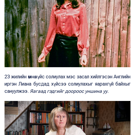
23 жилийн өмнө хүйс солиулах мэс засал хийлгэсэн Английн
иргэн Лиана бусдад хүйсээ солиулахыг яарахгүй байхыг
сануулжээ.
Яагаад гэдгийг доороос уншина уу.