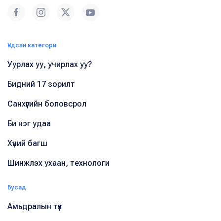
Үндсэн категори
Уурлах уу, учирлах уу?
Бидний 17 зорилт
Санхүүгийн боловсрол
Би нэг удаа
Хүний багш
Шинжлэх ухаан, технологи
Бусад
Амьдралын түүх