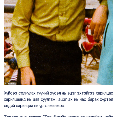
Хүйсээ солиулах түүний хүсэл нь эцэг эхтэйгээ харилцах
харилцаанд нь цав суулгаж, эцэг эх нь нас барах хүртэл
хөндий харилцаа нь үргэлжилжээ.