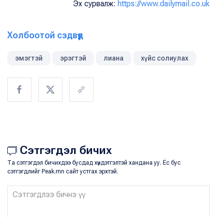
Эх сурвалж:
https://www.dailymail.co.uk
Холбоотой сэдвүүд
эмэгтэй
эрэгтэй
лиана
хүйс солиулах
Сэтгэгдэл бичих
Та сэтгэгдэл бичихдээ бусдад хүндэтгэлтэй хандана уу. Ёс бус
сэтгэгдлийг Peak.mn сайт устгах эрхтэй.