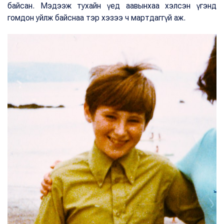
байсан. Мэдээж тухайн үед аавынхаа хэлсэн үгэнд
гомдон уйлж байснаа тэр хэзээ ч мартдаггүй аж.