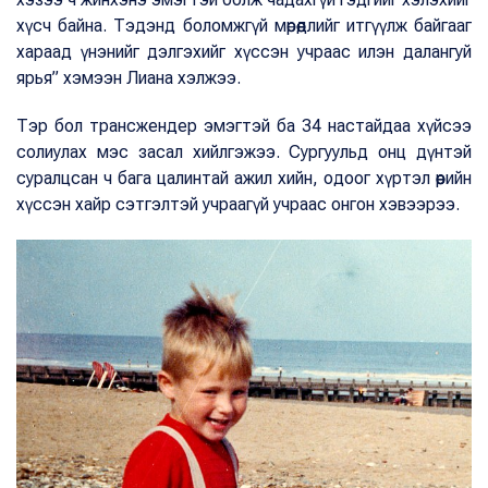
хүсч байна. Тэдэнд боломжгүй мөрөөдлийг итгүүлж байгааг
хараад үнэнийг дэлгэхийг хүссэн учраас илэн далангуй
ярья” хэмээн Лиана хэлжээ.
Тэр бол трансжендер эмэгтэй ба 34 настайдаа хүйсээ
солиулах мэс засал хийлгэжээ. Сургуульд онц дүнтэй
суралцсан ч бага цалинтай ажил хийн, одоог хүртэл өөрийн
хүссэн хайр сэтгэлтэй учраагүй учраас онгон хэвээрээ.