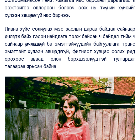
болгоомжилсон гэнэ. Аавыгаа нас барсаны дараагаас л
ээжтэйгээ эвлэрсэн боловч ээж нь түүний хүйсийг
хүлээн зөвшөөрөлгүй нас барчээ.
Лиана хүйс солиулах мэс заслын дараа байдал сайнаар
өөрчлөгдөх байх гэсэн найдлага тээж байсан ч байдал тийм ч
сайнаар өөрчлөгдөөгүй ба эмэгтэйчүүдийн байгууллага транс
эмэгтэйг хүлээн зөвшөөрдөггүй, фитнест хувцас солих өрөөнд
орохоос аваад олон бэрхшээлүүдтэй тулгардаг
талаараа ярьсан байна.