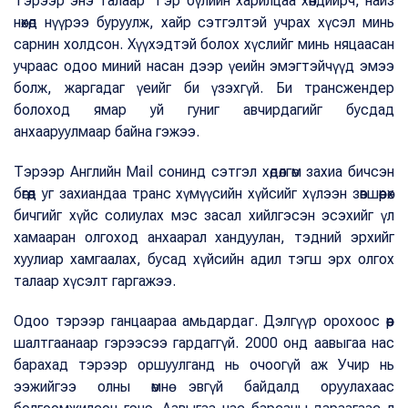
Тэрээр энэ талаар “Гэр бүлийн харилцаа хөндийрч, найз
нөхөд нүүрээ буруулж, хайр сэтгэлтэй учрах хүсэл минь
сарнин холдсон. Хүүхэдтэй болох хүслийг минь няцаасан
учраас одоо миний насан дээр үеийн эмэгтэйчүүд эмээ
болж, жаргадаг үеийг би үзэхгүй. Би трансжендер
болоход ямар уй гуниг авчирдагийг бусдад
анхааруулмаар байна гэжээ.
Тэрээр Английн Mail сонинд сэтгэл хөдөлгөм захиа бичсэн
бөгөөд уг захиандаа транс хүмүүсийн хүйсийг хүлээн зөвшөөрөх
бичгийг хүйс солиулах мэс засал хийлгэсэн эсэхийг үл
хамааран олгоход анхаарал хандуулан, тэдний эрхийг
хуулиар хамгаалах, бусад хүйсийн адил тэгш эрх олгох
талаар хүсэлт гаргажээ.
Одоо тэрээр ганцаараа амьдардаг. Дэлгүүр орохоос өөр
шалтгаанаар гэрээсээ гардаггүй. 2000 онд аавыгаа нас
барахад тэрээр оршуулганд нь очоогүй аж Учир нь
ээжийгээ олны өмнө эвгүй байдалд оруулахаас