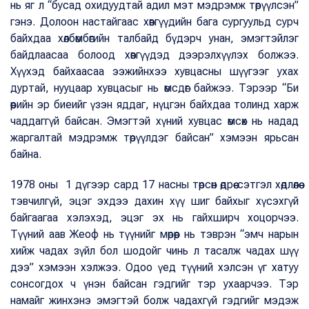
нь яг л “бусад охидуудтай адил мэт мэдрэмж төрүүлсэн”
гэнэ. Долоон настайгаас хөвгүүдийн бага сургуульд сурч
байхдаа хөлбөмбөгийн талбайд бүдэрч унан, эмэгтэйлэг
байдлаасаа болоод хөвгүүдэд дээрэлхүүлэх болжээ.
Хүүхэд байхаасаа ээжийнхээ хувцасны шүүгээг ухах
дуртай, нууцаар хувцасыг нь өмсдөг байжээ. Тэрээр “Би
өөрийн эр биеийг үзэн яддаг, нүцгэн байхдаа толинд харж
чаддаггүй байсан. Эмэгтэй хүний хувцас өмсөх нь надад
жаргалтай мэдрэмж төрүүлдэг байсан” хэмээн ярьсан
байна.
1978 оны 1 дүгээр сард 17 насны төрсөн өдрөө сэтгэл хөдлөлөө
тэвчилгүй, эцэг эхдээ дахин хүү шиг байхыг хүсэхгүй
байгаагаа хэлэхэд, эцэг эх нь гайхширч хоцорчээ.
Түүний аав Жеоф нь түүнийг мөрөөр нь тэврэн “эмч нарын
хийж чадах зүйл бол шодойг чинь л тасалж чадах шүү
дээ” хэмээн хэлжээ. Одоо үед түүний хэлсэн үг хатуу
сонсогдох ч үнэн байсан гэдгийг тэр ухаарчээ. Тэр
намайг жинхэнэ эмэгтэй болж чадахгүй гэдгийг мэдэж