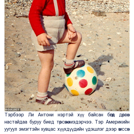
Тэрбээр Ли Антони нэртэй хүү байсан бөгөөд дөрвөн
настайдаа буруу биед төрсөнөө мэдэрчээ. Тэр Америкийн
уугуул эмэгтэйн хувцас хүүхдүүдийн үдэшлэг дээр өмссөн