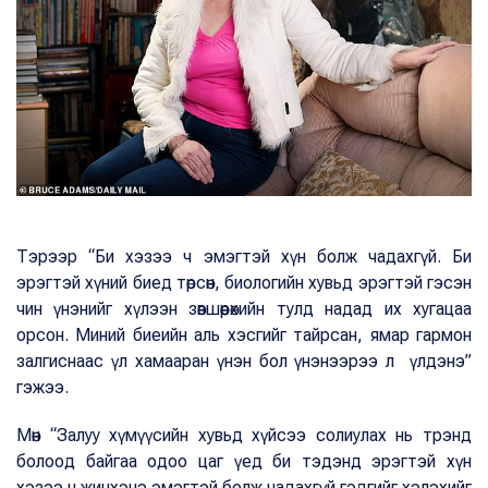
Тэрээр “Би хэзээ ч эмэгтэй хүн болж чадахгүй. Би
эрэгтэй хүний биед төрсөн, биологийн хувьд эрэгтэй гэсэн
чин үнэнийг хүлээн зөвшөөрөхийн тулд надад их хугацаа
орсон. Миний биеийн аль хэсгийг тайрсан, ямар гармон
залгиснаас үл хамааран үнэн бол үнэнээрээ л үлдэнэ”
гэжээ.
Мөн “Залуу хүмүүсийн хувьд хүйсээ солиулах нь трэнд
болоод байгаа одоо цаг үед би тэдэнд эрэгтэй хүн
хэзээ ч жинхэнэ эмэгтэй болж чадахгүй гэдгийг хэлэхийг