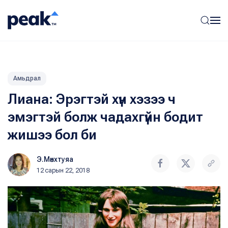
Амьдрал
Лиана: Эрэгтэй хүн хэзээ ч
эмэгтэй болж чадахгүйн бодит
жишээ бол би
Э.Мөнхтуяа
12 сарын 22, 2018