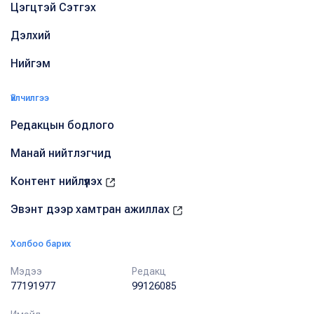
Цэгцтэй Сэтгэх
Дэлхий
Нийгэм
Үйлчилгээ
Редакцын бодлого
Манай нийтлэгчид
Контент нийлүүлэх
Эвэнт дээр хамтран ажиллах
Холбоо барих
Мэдээ
Редакц
77191977
99126085