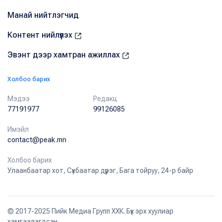
Манай нийтлэгчид
Контент нийлүүлэх
Эвэнт дээр хамтран ажиллах
Холбоо барих
Мэдээ
Редакц
77191977
99126085
Имэйл
contact@peak.mn
Холбоо барих
Улаанбаатар хот, Сүхбаатар дүүрэг, Бага тойруу, 24-р байр
© 2017-2025 Пийк Медиа Групп ХХК. Бүх эрх хуулиар
хамгаалагдсан.