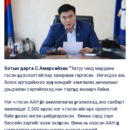
Хотын дарга С.Амарсайхан “
Хатуу чанд мөрдөнө
гэсэн үндэслэлтэйгээр захирамж гаргасан. Ингэхдээ аль
болох иргэдийнхээ эрүүл мэндийг хамгаалах,өвчлөлөөс
урьдчилан сэргийлэхэд нэн тэргүүнд анхаарч байна.
Нэг ч гэсэн ААН үйл ажиллагаагаа үргэлжлээд,энэ салбарт
ажилладаг 2,500 хүнээс нэг ч гэсэн айл өрх орлоготой
байх үүднээс ингэж шийдвэрлэсэн. Өмнөх сард саун
бассейн зэргийг нээж эхлүүлсэн. Өмнө нь нээсэн ААН-үүд
шаардлагаа хангасан учраас хүндрэл учраагүй.