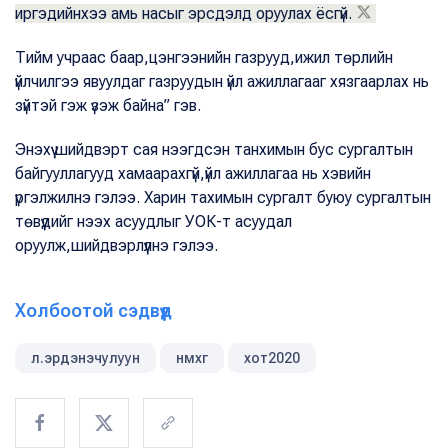
иргэдийнхээ амь насыг эрсдэлд оруулах ёсгүй.
Тийм учраас баар,цэнгээнийн газрууд,ижил төрлийн
үйлчилгээ явуулдаг газруудын үйл ажиллагааг хязгаарлах нь
зүйтэй гэж үзэж байна” гэв.
Энэхүү шийдвэрт сая нээгдсэн танхимын бус сургалтын
байгууллагууд хамаарахгүй,үйл ажиллагаа нь хэвийн
үргэлжилнэ гэлээ. Харин тахимын сургалт буюу сургалтын
төвүүдийг нээх асуудлыг УОК-т асуудал
оруулж,шийдвэрлүүлнэ гэлээ.
Холбоотой сэдвүүд
л.эрдэнэчулуун
нмхг
хот2020