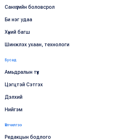
Санхүүгийн боловсрол
Би нэг удаа
Хүний багш
Шинжлэх ухаан, технологи
Бусад
Амьдралын түүх
Цэгцтэй Сэтгэх
Дэлхий
Нийгэм
Үйлчилгээ
Редакцын бодлого