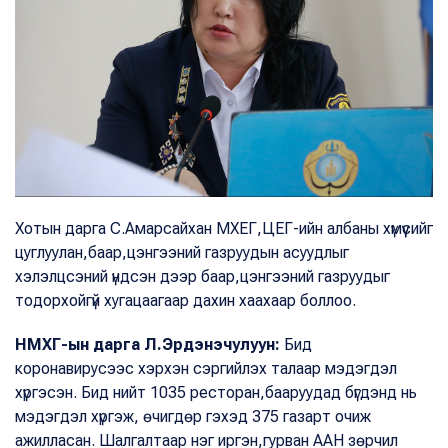
Хотын дарга С.Амарсайхан МХЕГ,ЦЕГ-ийн албаны хүмүүсийг
цуглуулан,баар,цэнгээний газруудын асуудлыг
хэлэлцсэний үндсэн дээр баар,цэнгээний газруудыг
тодорхойгүй хугацаагаар дахин хаахаар боллоо.
НМХГ-ын дарга Л.Эрдэнэчулуун:
Бид
коронавирусээс хэрхэн сэргийлэх талаар мэдэгдэл
хүргэсэн. Бид нийт 1035 ресторан,бааруудад бүгдэнд нь
мэдэгдэл хүргэж, өчигдөр гэхэд 375 газарт очиж
ажилласан. Шалгалтаар нэг иргэн,гурван ААН зөрчил