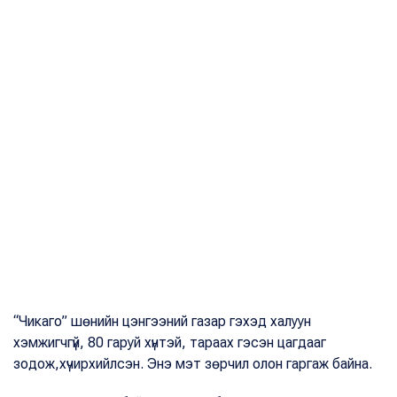
“Чикаго” шөнийн цэнгээний газар гэхэд халуун
хэмжигчгүй, 80 гаруй хүнтэй, тараах гэсэн цагдааг
зодож,хүчирхийлсэн. Энэ мэт зөрчил олон гаргаж байна.