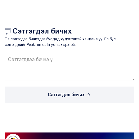
Сэтгэгдэл бичих
Та сэтгэгдэл бичихдээ бусдад хүндэтгэлтэй хандана уу. Ёс бус
сэтгэгдлийг Peak.mn сайт устгах эрхтэй.
Сэтгэгдэл бичих