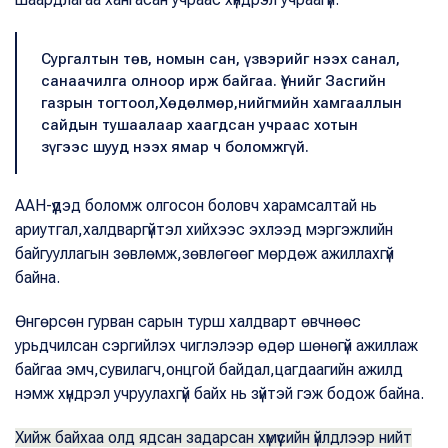
Сургалтын төв, номын сан, үзвэрийг нээх санал,
санаачилга олноор ирж байгаа. Үүнийг Засгийн
газрын тогтоол,Хөдөлмөр,нийгмийн хамгааллын
сайдын тушаалаар хаагдсан учраас хотын
зүгээс шууд нээх ямар ч боломжгүй.
ААН-үүдэд боломж олгосон боловч харамсалтай нь
ариутгал,халдваргүйтэл хийхээс эхлээд мэргэжлийн
байгууллагын зөвлөмж,зөвлөгөөг мөрдөж ажиллахгүй
байна.
Өнгөрсөн гурван сарын турш халдварт өвчнөөс
урьдчилсан сэргийлэх чиглэлээр өдөр шөнөгүй ажиллаж
байгаа эмч,сувилагч,онцгой байдал,цагдаагийн ажилд
нэмж хүндрэл учруулахгүй байх нь зүйтэй гэж бодож байна.
Хийж байхаа олд ядсан задарсан хүмүүсийн үйлдлээр нийт