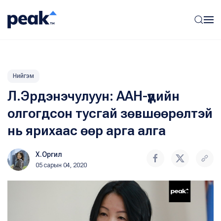
Нийгэм
Л.Эрдэнэчулуун: ААН-үүдийн
олгогдсон тусгай зөвшөөрөлтэй
нь ярихаас өөр арга алга
Х.Оргил
05 сарын 04, 2020