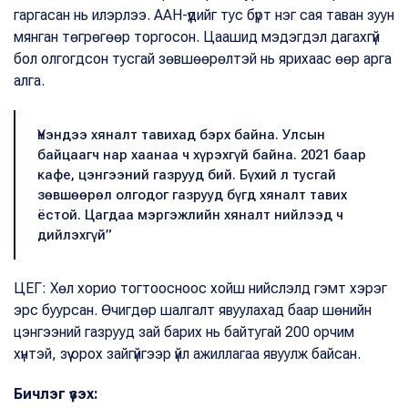
гаргасан нь илэрлээ. ААН-үүдийг тус бүрт нэг сая таван зуун
мянган төгрөгөөр торгосон. Цаашид мэдэгдэл дагахгүй
бол олгогдсон тусгай зөвшөөрөлтэй нь ярихаас өөр арга
алга.
Үнэндээ хяналт тавихад бэрх байна. Улсын
байцаагч нар хаанаа ч хүрэхгүй байна. 2021 баар
кафе, цэнгээний газрууд бий. Бүхий л тусгай
зөвшөөрөл олгодог газрууд бүгд хяналт тавих
ёстой. Цагдаа мэргэжлийн хяналт нийлээд ч
дийлэхгүй”
ЦЕГ: Хөл хорио тогтоосноос хойш нийслэлд гэмт хэрэг
эрс буурсан. Өчигдөр шалгалт явуулахад баар шөнийн
цэнгээний газрууд зай барих нь байтугай 200 орчим
хүнтэй, зүү орох зайгүйгээр үйл ажиллагаа явуулж байсан.
Бичлэг үзэх: