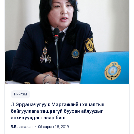
Нийгэм
Л.Эрдэнэчулуун: Мэргэжлийн хяналтын
байгууллага зөвшөөрөлгүй буусан айлуудыг
зохицуулдаг газар биш
Б.Баясгалан
・ 06 сарын 18, 2019