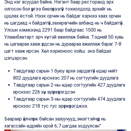
Энд нэг асуудал байна. Нэгэнт баар ресторанд эрх
олгосон бол үүргээ биелүүлээгүй тохиолдолд эрхийг нь
цуцлах ёстой. Нээх орчин нь байдаг хэрнээ хаах орчин
нь цагдаад ч байдаггүй,захирагчийн албанд нь ч байдаггүй.
Улсын хэмжээнд 2291 баар байдгаас 1500 нь
Улаанбаатарт эрч хүчтэй ажиллаж байна. Тэдний 50 хувь
нь цагаараа хааж үлдсэн нь дураараа ажиллаж бараг 7-8
цагт хааж ирсэн. Хөл хорионоос хойш энэ байдал
цэгцэрсэн.
Тавдугаар сарын 1 буюу архи зардаггүй өдөр нийт
802 дуудлага ирснээс 207 нь согтуугийн дуудлага
Тавдугаар сарын 2-ны өдөр согтуугийн 427 дуудлага
ирснээс 226 хүн эрүүлжүүлэгдсэн
Тавдугаар сарын 3-ны өдөр согтуугийн 474 дуудлага
ирснээс 218 тус тус эрүүлжүүлэгджээ.
Баараар үйлчлүүлж байсан залуучууд,эмэгтэйчүүд нь
хагассайн өдрийн орой 6,7 цагдаа зодуулсан”