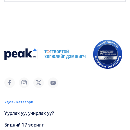
Үндсэн категори
Уурлах уу, учирлах уу?
Бидний 17 зорилт