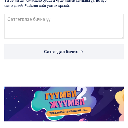
Та сэтгэгдэл бичихдээ бусдад хүндэтгэлтэй хандана уу. Ёс бус
сэтгэгдлийг Peak.mn сайт устгах эрхтэй.
Сэтгэгдэл бичих