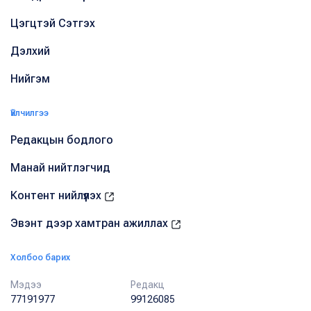
Цэгцтэй Сэтгэх
Дэлхий
Нийгэм
Үйлчилгээ
Редакцын бодлого
Манай нийтлэгчид
Контент нийлүүлэх
Эвэнт дээр хамтран ажиллах
Холбоо барих
Мэдээ
Редакц
77191977
99126085