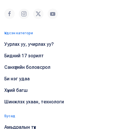
Үндсэн категори
Уурлах уу, учирлах уу?
Бидний 17 зорилт
Санхүүгийн боловсрол
Би нэг удаа
Хүний багш
Шинжлэх ухаан, технологи
Бусад
Амьдралын түүх