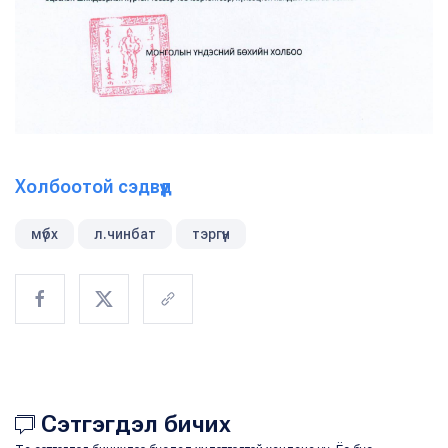
Холбоотой сэдвүүд
мүбх
л.чинбат
тэргүүн
Сэтгэгдэл бичих