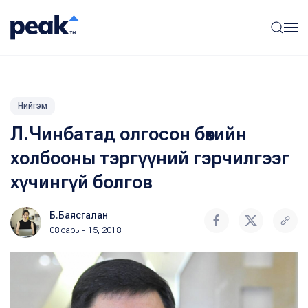
Нийгэм
Л.Чинбатад олгосон бөхийн
холбооны тэргүүний гэрчилгээг
хүчингүй болгов
Б.Баясгалан
08 сарын 15, 2018