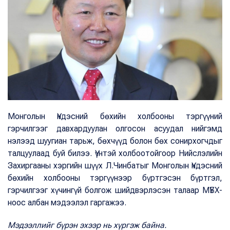
Монголын Үндэсний бөхийн холбооны тэргүүний
гэрчилгээг давхардуулан олгосон асуудал нийгэмд
нэлээд шуугиан тарьж, бөхчүүд болон бөх сонирхогчдыг
талцуулаад буй билээ. Үүнтэй холбоотойгоор Нийслэлийн
Захиргааны хэргийн шүүх Л.Чинбатыг Монголын Үндэсний
бөхийн холбооны тэргүүнээр бүртгэсэн бүртгэл,
гэрчилгээг хүчингүй болгож шийдвэрлэсэн талаар МҮБХ-
ноос албан мэдээлэл гаргажээ.
Мэдээллийг бүрэн эхээр нь хүргэж байна.