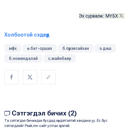
Эх сурвалж: МҮБХ
Холбоотой сэдвүүд
мүбх
ө.бат-орших
б.пүрэвсайхан
э.даш
б.номиндалай
с.майнбаяр
Сэтгэгдэл бичих (2)
Та сэтгэгдэл бичихдээ бусдад хүндэтгэлтэй хандана уу. Ёс бус
сэтгэгдлийг Peak.mn сайт устгах эрхтэй.