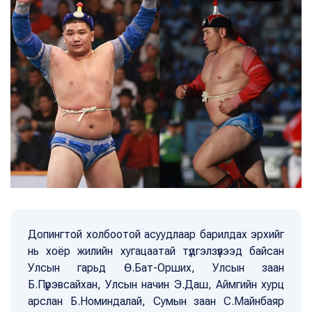
Допингтой холбоотой асуудлаар барилдах эрхийг
нь хоёр жилийн хугацаатай түдгэлзүүлээд байсан
Улсын гарьд Ө.Бат-Орших, Улсын заан
Б.Пүрэвсайхан, Улсын начин Э.Даш, Аймгийн хурц
арслан Б.Номиндалай, Сумын заан С.Майнбаяр