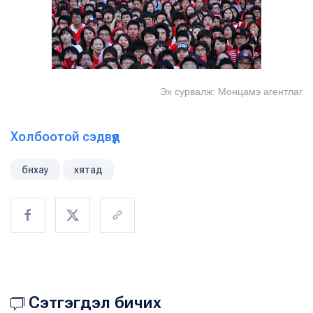
Эх сурвалж: Монцамэ агентлаг
Холбоотой сэдвүүд
бнхау
хятад
Сэтгэгдэл бичих