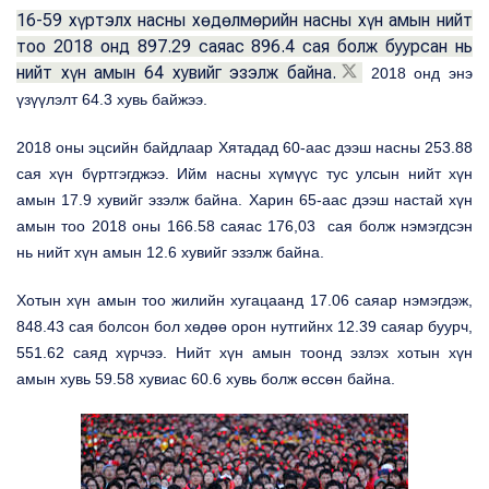
16-59 хүртэлх насны хөдөлмөрийн насны хүн амын нийт
тоо 2018 онд 897.29 саяас 896.4 сая болж буурсан нь
нийт хүн амын 64 хувийг эзэлж байна.
2018 онд энэ
үзүүлэлт 64.3 хувь байжээ.
2018 оны эцсийн байдлаар Хятадад 60-аас дээш насны 253.88
сая хүн бүртгэгджээ. Ийм насны хүмүүс тус улсын нийт хүн
амын 17.9 хувийг эзэлж байна. Харин 65-аас дээш настай хүн
амын тоо 2018 оны 166.58 саяас 176,03 сая болж нэмэгдсэн
нь нийт хүн амын 12.6 хувийг эзэлж байна.
Хотын хүн амын тоо жилийн хугацаанд 17.06 саяар нэмэгдэж,
848.43 сая болсон бол хөдөө орон нутгийнх 12.39 саяар буурч,
551.62 саяд хүрчээ. Нийт хүн амын тоонд эзлэх хотын хүн
амын хувь 59.58 хувиас 60.6 хувь болж өссөн байна.