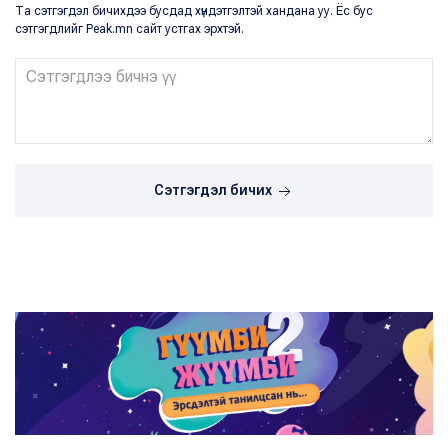
Та сэтгэгдэл бичихдээ бусдад хүндэтгэлтэй хандана уу. Ёс бус
сэтгэгдлийг Peak.mn сайт устгах эрхтэй.
Сэтгэгдэл бичих