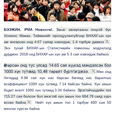
БЭЭЖИН. /РИА Новости/.
Засаг захиргааны онцгой бүс
Хонконг, Макао, Тайванийг оролцуулахгүйгээр БНХАУ-ын хүн
ам өнгөрсөн онд 4.67 саяар нэмэгдэж, 1.4 тэрбум давжээ
.
Энэ тухай БНХАУ-ын Статистикийн товчооны мэдээлэлд
дурджээ. 2018 онд БНХАУ-ын хүн ам 5.3 сая нэмэгдэж байжээ.
Өнгөрсөн онд тус улсад 14.65 сая хүүхэд мэндэлсэн бол
1000 хүн тутамд 10,48 төрөлт бүртгэгджээ.
Мөн онд
Хятадад 9.98 сая хүн нас барсан бөгөөд нас баралтын
коэффициент 1000 хүн тутамд 7.14 байсан байна. Хүн амын
бодит өсөлт 1000 хүн тутамд 3.34 байжээ.
Эрэгтэйчүүдийн тоо
715.27 сая болсон бол эмэгтэй хүн амын тоо 684.78 саяд хүрч
өссөн байна
. Нийт хүн амын тоо 1 тэрбум 400 сая 50
мянган хүрсэн байна.