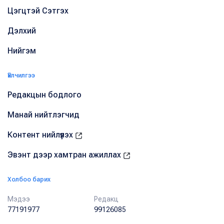
Цэгцтэй Сэтгэх
Дэлхий
Нийгэм
Үйлчилгээ
Редакцын бодлого
Манай нийтлэгчид
Контент нийлүүлэх
Эвэнт дээр хамтран ажиллах
Холбоо барих
Мэдээ
Редакц
77191977
99126085