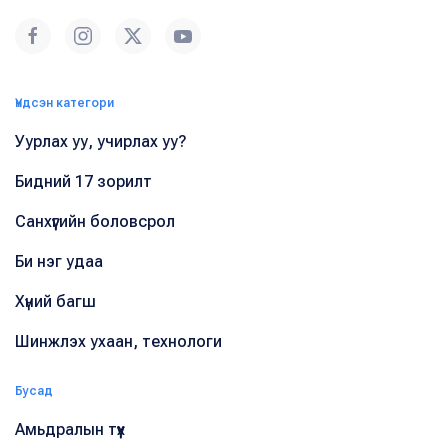
Үндсэн категори
Уурлах уу, учирлах уу?
Бидний 17 зорилт
Санхүүгийн боловсрол
Би нэг удаа
Хүний багш
Шинжлэх ухаан, технологи
Бусад
Амьдралын түүх