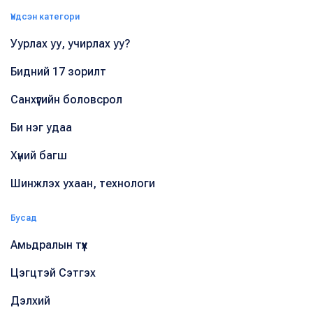
Үндсэн категори
Уурлах уу, учирлах уу?
Бидний 17 зорилт
Санхүүгийн боловсрол
Би нэг удаа
Хүний багш
Шинжлэх ухаан, технологи
Бусад
Амьдралын түүх
Цэгцтэй Сэтгэх
Дэлхий