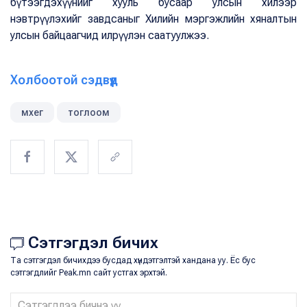
бүтээгдэхүүнийг хууль бусаар улсын хилээр
нэвтрүүлэхийг завдсаныг Хилийн мэргэжлийн хяналтын
улсын байцаагчид илрүүлэн саатуулжээ.
Холбоотой сэдвүүд
мхег
тоглоом
Сэтгэгдэл бичих
Та сэтгэгдэл бичихдээ бусдад хүндэтгэлтэй хандана уу. Ёс бус
сэтгэгдлийг Peak.mn сайт устгах эрхтэй.