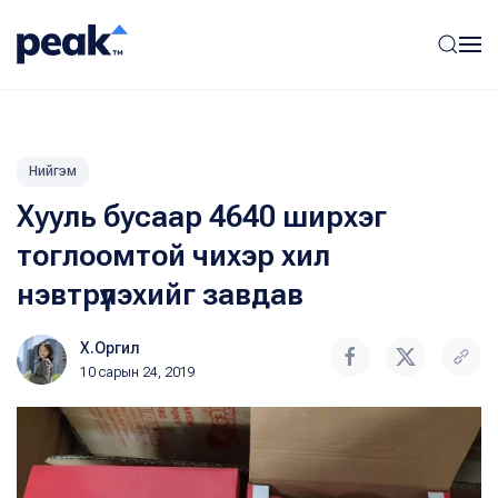
Нийгэм
Хууль бусаар 4640 ширхэг
тоглоомтой чихэр хил
нэвтрүүлэхийг завдав
Х.Оргил
10 сарын 24, 2019