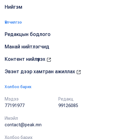
Нийгэм
Үйлчилгээ
Редакцын бодлого
Манай нийтлэгчид
Контент нийлүүлэх
Эвэнт дээр хамтран ажиллах
Холбоо барих
Мэдээ
Редакц
77191977
99126085
Имэйл
contact@peak.mn
Холбоо барих