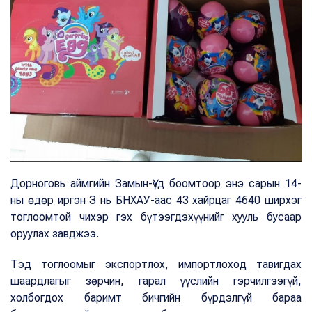
Дорноговь аймгийн Замын-Үүд боомтоор энэ сарын 14-
ны өдөр иргэн З нь БНХАУ-аас 43 хайрцаг 4640 ширхэг
тоглоомтой чихэр гэх бүтээгдэхүүнийг хууль бусаар
оруулах завджээ.
Тэд тоглоомыг экспортлох, импортлоход тавигдах
шаардлагыг зөрчин, гарал үүслийн гэрчилгээгүй,
холбогдох баримт бичгийн бүрдэлгүй бараа