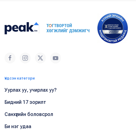
Үндсэн категори
Уурлах уу, учирлах уу?
Бидний 17 зорилт
Санхүүгийн боловсрол
Би нэг удаа