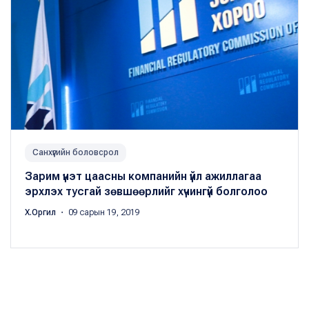
Санхүүгийн боловсрол
Зарим үнэт цаасны компанийн үйл ажиллагаа
эрхлэх тусгай зөвшөөрлийг хүчингүй болголоо
Х.Оргил
・ 09 сарын 19, 2019