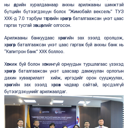
ны өдрийн хуралдаанаар анхны арилжааны шинжтэй
бүтцийн бүтээгдэхүүн болох “Жимобайл вексель” ТУЗ
ХХК-д 7.0 тэрбум төгрөгийн хөрөнгөөр баталгаажсан үнэт цаас
гаргах тусгай зөвшөөрлийг олгосон.
Арилжааны банкуудаас хөрөнгийн зах зээлд оролцож,
хөрөнгөөр баталгаажсан үнэт цаас гаргаж буй анхны банк нь
“Капитрон банк” ХХК боллоо.
Хөгжиж буй болон хөгжингүй орнуудын туршлагаас үзэхэд
хөрөнгөөр баталгаажсан үнэт цаасаар дамжуулан орлогын
дахин хуваарилалт хийж, иргэдийг орон сууцжуулах,
хөрөнгийн зах зээлд хөрвөх чадвар сайтай, эрсдэлгүй
бүтээгдэхүүнийг арилжаалдаг.