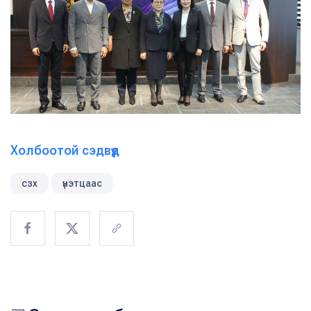
Холбоотой сэдвүүд
сзх
үнэтцаас