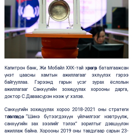
Капитрон банк, Жи Мобайл ХХК-тай хөрөнгөөр баталгаажсан
үнэт цаасны хамтын ажиллагааг эхлүүлэх гэрээ
байгууллаа. Гэрээнд гарын үсэг зурах ёслолын
ажиллагааг Санхүүгийн зохицуулах хорооны дарга,
доктор С.Даваасүрэн нээж үг хэлэв.
Санхүүгийн зохицуулах хороо 2018-2021 оны стратеги
төлөвлөгөөндөө “Шинэ бүтээгдэхүүн үйлчилгээг нэвтрүүлж,
санхүүгийн зах зээлийг тэлэх” зорилтыг дэвшүүлэн
ажиллаж байна. Хорооны 2019 оны тавдугаар сарын 23-