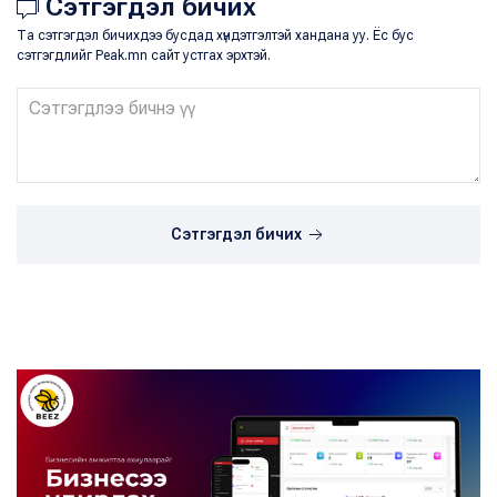
Сэтгэгдэл бичих
Та сэтгэгдэл бичихдээ бусдад хүндэтгэлтэй хандана уу. Ёс бус
сэтгэгдлийг Peak.mn сайт устгах эрхтэй.
Сэтгэгдэл бичих