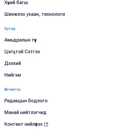
Хүний багш
Шинжлэх ухаан, технологи
Бусад
Амьдралын түүх
Цэгцтэй Сэтгэх
Дэлхий
Нийгэм
Үйлчилгээ
Редакцын бодлого
Манай нийтлэгчид
Контент нийлүүлэх