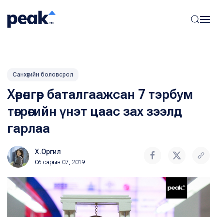
Санхүүгийн боловсрол
Хөрөнгөөр баталгаажсан 7 тэрбум
төгрөгийн үнэт цаас зах зээлд
гарлаа
Х.Оргил
06 сарын 07, 2019