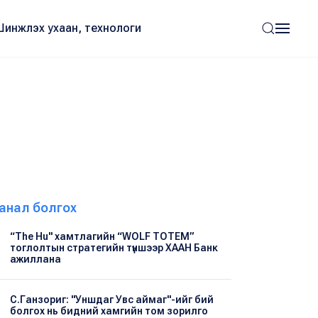
Шинжлэх ухаан, технологи
анал болгох
“The Hu" хамтлагийн “WOLF TOTEM”
тоглолтын стратегийн түншээр ХААН Банк
ажиллана
С.Ганзориг: "Уншдаг Увс аймаг"-ийг бий
болгох нь бидний хамгийн том зорилго