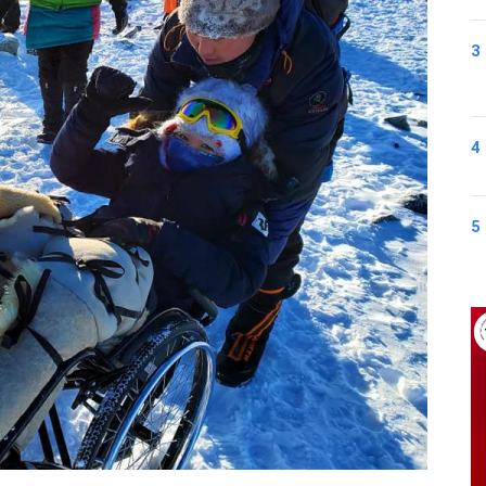
3
4
5