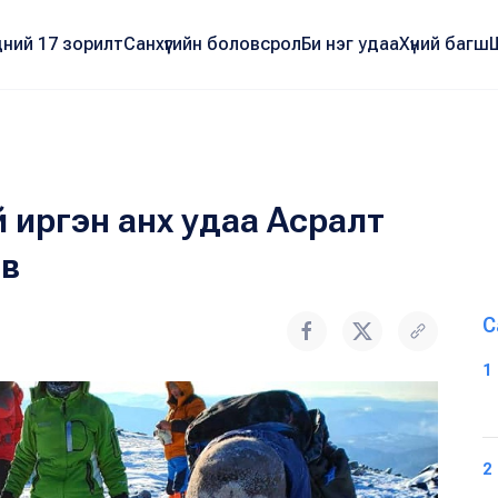
ний 17 зорилт
Санхүүгийн боловсрол
Би нэг удаа
Хүний багш
 иргэн анх удаа Асралт
ав
С
1
2