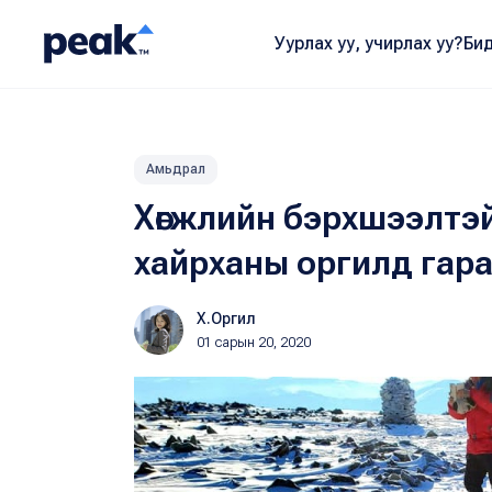
Уурлах уу, учирлах уу?
Бид
Амьдрал
Хөгжлийн бэрхшээлтэй
хайрханы оргилд гар
Х.Оргил
01 сарын 20, 2020