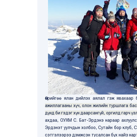
Өөрийгөө ялан дийлэх аялал гэж явахаар
ажиллагааны хүч, олон жилийн туршлага бас
дүнд би гэдэг хүн даарсангүй, оргилд гарч үз
ахдаа, ОУХМ С. Бат-Эрдэнэ нараар ахлуулс
Эрдэнэт уулчдын холбоо, Сутайн бор клуб, С
сэтгэлээрээ дэмжсэн тусалсан бүх найз нарт