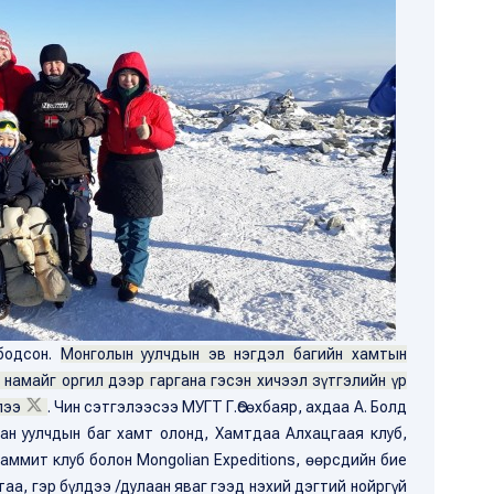
 бодсон.
Монголын уулчдын эв нэгдэл багийн хамтын
 намайг оргил дээр гаргана гэсэн хичээл зүтгэлийн үр
лээ
. Чин сэтгэлээсээ МУГТ Г.Өсөхбаяр, ахдаа А. Болд
ан уулчдын баг хамт олонд, Хамтдаа Алхацгаая клуб,
аммит клуб болон Mongolian Expeditions, өөрсдийн бие
аа, гэр бүлдээ /дулаан яваг гээд нэхий дэгтий нойргүй