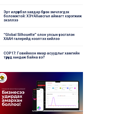
Эрт илрүүлбэл хавдар бүрэн эмчлэгдэх
боломжтой: ХЭҮА​Хөвсгөл аймагт хэрэгжиж
эхэллээ
“Global Silhouette” олон улсын үзэсгэлэн
ХААН галерейд нээлтээ хийлээ
COP17: Говийнхон ямар асуудлыг хамгийн
түрүүнд хөндөж байна вэ?