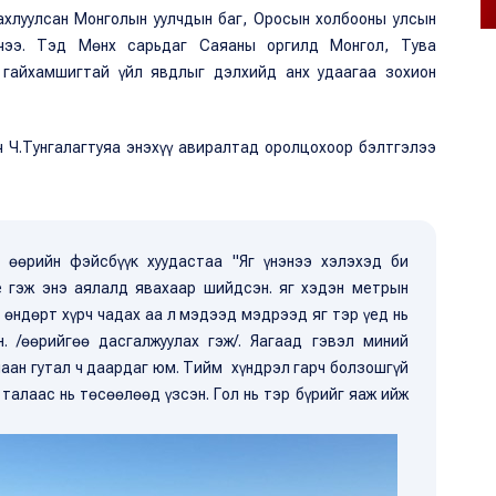
 ахлуулсан Монголын уулчдын баг, Оросын холбооны улсын
рчээ. Тэд Мөнх сарьдаг Саяаны оргилд Монгол, Тува
 гайхамшигтай үйл явдлыг дэлхийд анх удаагаа зохион
 Ч.Тунгалагтуяа энэхүү авиралтад оролцохоор бэлтгэлээ
аа өөрийн фэйсбүүк хуудастаа "Яг үнэнээ хэлэхэд би
ье гэж энэ аялалд явахаар шийдсэн. яг хэдэн метрын
 өндөрт хүрч чадах аа л мэдээд мэдрээд яг тэр үед нь
. /өөрийгөө дасгалжуулах гэж/. Яагаад гэвэл миний
аан гутал ч даардаг юм. Тийм хүндрэл гарч болзошгүй
талаас нь төсөөлөөд үзсэн. Гол нь тэр бүрийг яаж ийж