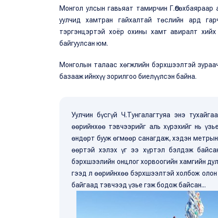
Монгол улсын гавьяат тамирчин Г.Өсөхбаяраар
уулчид хамтран гайхалтай төслийн ард га
тэргэнцэртэй хоёр охины хамт авиралт хийх
байгуулсан юм.
Монголын талаас хөгжлийн бэрхшээлтэй зураач
базааж ийнхүү зорилгоо биелүүлсэн байна.
Уулчин бүсгүй Ч.Тунгалагтуяа энэ тухайг
өөрийнхөө тэвчээрийг аль хүрэхийг нь үз
өндөрт бууж өгмөөр санагдаж, хэдэн метрын
өөртэй хэлэх үг ээ хүртэл бэлдэж байсан
бэрхшээлийн онцлог хорвоогийн хамгийн дул
гээд л өөрийнхөө бэрхшээлтэй холбож олон 
байгаад тэвчээд үзье гэж бодож байсан...