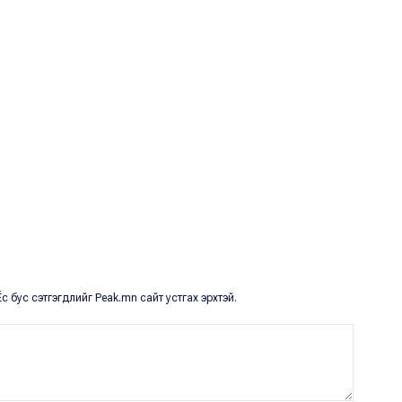
с бус сэтгэгдлийг Peak.mn сайт устгах эрхтэй.