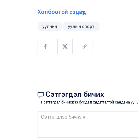
Холбоотой сэдвүүд
уулчин
уулын спорт
Сэтгэгдэл бичих
Та сэтгэгдэл бичихдээ бусдад хүндэтгэлтэй хандана уу. Ё