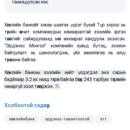
танилцуулсан юм.
Хөгжлийн банкийг хянан шалгах үүрэг бүхий Түр хороо нь
төрийн өмчит компаниудын хамааралтай зээлийн эргэн
төлөлтийг сайжруулахад мөн анхаарал хандуулж эхэлсэн.
“Эрдэнэс Монгол” компанийн хувьд бүтэц, зохион
байгуулалт нь шинэчлэгдэж, үйл ажиллагаа нь илүү
төрөлжиж байгаа.
Хөгжлийн банкны зээлийн нийт үлдэгдэл энэ сарын
бадйлаар 3.2 их наяд төгрөг байгаа бөгөөд 243 тэрбум төгрөгийн
чанаргүй зээл төлөгджээ.
Холбоотой сэдвүүд
хөгжлийнбанк
эрдэнэс-тавантолгой
этт