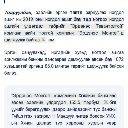
Тодруулбал,
зээлийн эргэн төлөлтөд зарцуулах ногдол
ашиг нь
2019 оны ногдол ашиг бөгөөд төрд ногдох ногдол
ашгийн үлдэгдэл төлбөрийг “Эрдэнэс Тавантолгой”
компани өөрийн толгой компани “Эрдэнэс Монгол”-д
шилжүүлж байгаа
юм.
Эргэн сануулахад, иргэдийн хувьд ногдол ашгаа
арилжааны банкны дансаараа дамжуулан авсан бөгөөд 1072
хувьцаатай иргэнд 86.8 мянган төгрөгийг шилжүүлж байсан
билээ.
“Эрдэнэс Монгол” компанийн Хөгжлийн банкнаас
авсан зээлийн үлдэгдэл 155.5 тэрбум
бөгөөд
үүнийг барагдуулах дээрх шийдвэрийг тус банкны
Гүйцэтгэх захирал Н.Мандуул өчигдөр болсон УИХ-
ын Хянан шалгах түр хорооны хурлын үеэр