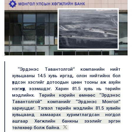
“Эрдэнэс Тавантолгой” компанийн нийт
хувьцааны 14.5 хувь иргэд, олон нийтийнх бол
үлдсэн хэсгийг дотоодын цөөн тооны аж ахуйн
нэгжүүд эзэмшдэг. Харин 81.5 хувь нь төрийн
мэдлийнх.
Төрийн нэрийн өмнөөс “Эрдэнэс
Тавантолгой” компанийг “Эрдэнэс Монгол”
хариуцдаг. Тэгвэл төрийн мэдлийн 81.5 хувийн
хувьцаанд хамаарах хуримтлагдсан ногдол
ашгаар Хөгжлийн банкны зээлийг эргэн
төлөхөөр болж байна.