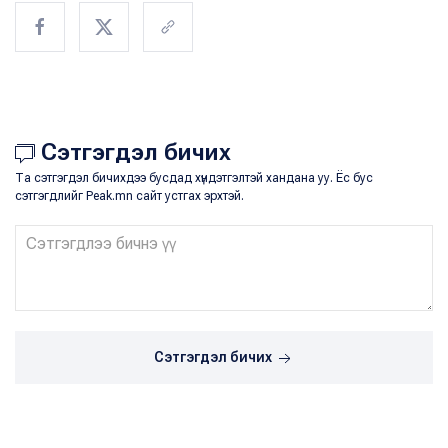
Сэтгэгдэл бичих
Та сэтгэгдэл бичихдээ бусдад хүндэтгэлтэй хандана уу. Ёс бус
сэтгэгдлийг Peak.mn сайт устгах эрхтэй.
Сэтгэгдэл бичих