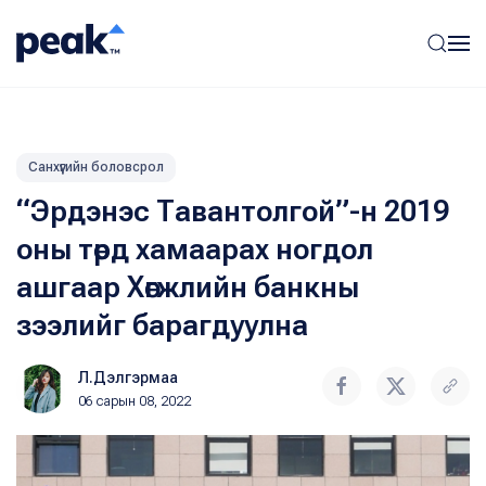
Санхүүгийн боловсрол
“Эрдэнэс Тавантолгой”-н 2019
оны төрд хамаарах ногдол
ашгаар Хөгжлийн банкны
зээлийг барагдуулна
Л.Дэлгэрмаа
06 сарын 08, 2022