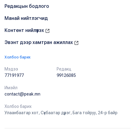
Редакцын бодлого
Манай нийтлэгчид
Контент нийлүүлэх
Эвэнт дээр хамтран ажиллах
Холбоо барих
Мэдээ
Редакц
77191977
99126085
Имэйл
contact@peak.mn
Холбоо барих
Улаанбаатар хот, Сүхбаатар дүүрэг, Бага тойруу, 24-р байр