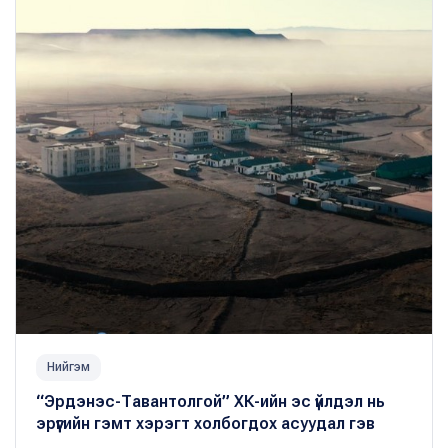
Нийгэм
“Эрдэнэс-Тавантолгой” ХК-ийн эс үйлдэл нь
эрүүгийн гэмт хэрэгт холбогдох асуудал гэв