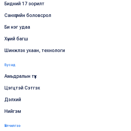
Бидний 17 зорилт
Санхүүгийн боловсрол
Би нэг удаа
Хүний багш
Шинжлэх ухаан, технологи
Бусад
Амьдралын түүх
Цэгцтэй Сэтгэх
Дэлхий
Нийгэм
Үйлчилгээ