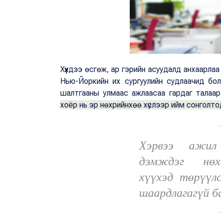
Хүүхдээ өсгөж, ар гэрийн асуудалд анхаарлаа
Нью-Йоркийн их сургуулийн судлаачид бо
шалтгааны улмаас ажлаасаа гардаг талаа
хоёр нь эр нөхрийнхөө хүслээр ийм сонголтод
Хэрвээ ажил
дэмждэг нөх
хүүхэд төрүүлс
шаардлагагүй б