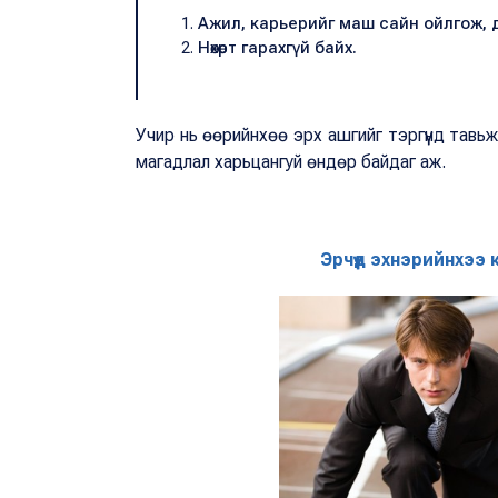
Ажил, карьерийг маш сайн ойлгож, д
Нөхөрт гарахгүй байх.
Учир нь өөрийнхөө эрх ашгийг тэргүүнд тавь
магадлал харьцангуй өндөр байдаг аж.
Эрчүүд эхнэрийнхээ