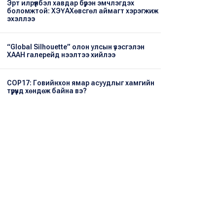
Эрт илрүүлбэл хавдар бүрэн эмчлэгдэх
боломжтой: ХЭҮА​Хөвсгөл аймагт хэрэгжиж
эхэллээ
“Global Silhouette” олон улсын үзэсгэлэн
ХААН галерейд нээлтээ хийлээ
COP17: Говийнхон ямар асуудлыг хамгийн
түрүүнд хөндөж байна вэ?