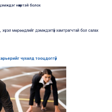
эмждэг нөхөртэй болох
ж, хүсэл мөрөөдлийг дэмждэггүй хамтрагчтай бол салах
 карьерийг чухалд тооцдоггүй