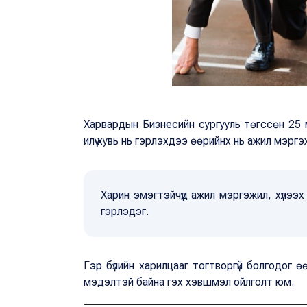
Харвардын Бизнесийн сургууль төгссөн 25 мя
илүү хувь нь гэрлэхдээ өөрийнх нь ажил мэр
Харин эмэгтэйчүүд ажил мэргэжил, хүлээх 
гэрлэдэг.
Гэр бүлийн харилцааг тогтворгүй болгодог өө
мэдэлтэй байна гэх хэвшмэл ойлголт юм.