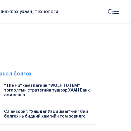
Шинжлэх ухаан, технологи
анал болгох
“The Hu" хамтлагийн “WOLF TOTEM”
тоглолтын стратегийн түншээр ХААН Банк
ажиллана
С.Ганзориг: "Уншдаг Увс аймаг"-ийг бий
болгох нь бидний хамгийн том зорилго