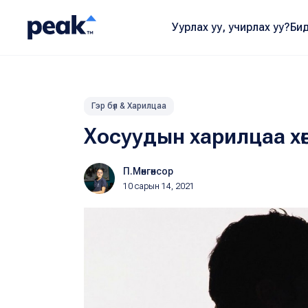
Уурлах уу, учирлах уу?
Бид
Гэр бүл & Харилцаа
Хосуудын харилцаа хө
П.Мөнгөнсор
10 сарын 14, 2021