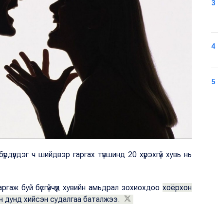
3
4
5
үрдүүлдэг ч шийдвэр гаргах түвшинд 20 хүрэхгүй хувь нь
гаж буй бүсгүйчүүд хувийн амьдрал зохиохдоо
хоёрхон
н дунд хийсэн судалгаа баталжээ.