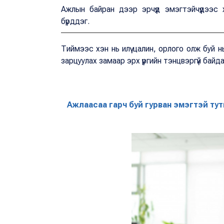
Ажлын байран дээр эрчүүд эмэгтэйчүүдээ
бүрддэг.
Тиймээс хэн нь илүү цалин, орлого олж буй н
зарцуулах замаар эрх үүргийн тэнцвэргүй байд
Ажлаасаа гарч буй гурван эмэгтэй тут