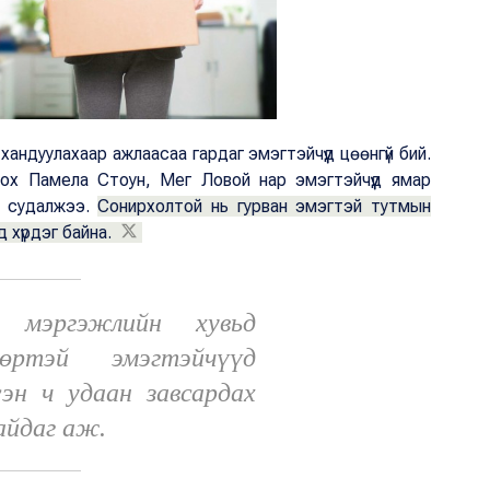
 хандуулахаар ажлаасаа гардаг эмэгтэйчүүд цөөнгүй бий.
лох Памела Стоун, Мег Ловой нар эмэгтэйчүүд ямар
р судалжээ.
Сонирхолтой нь гурван эмэгтэй тутмын
 хүрдэг байна.
 мэргэжлийн хувьд
өртэй эмэгтэйчүүд
эн ч удаан завсардах
айдаг аж.