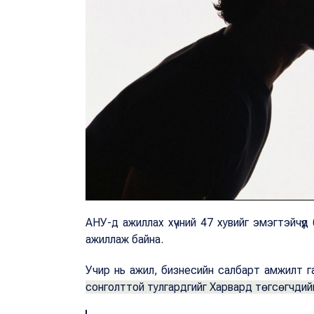
АНУ-д ажиллах хүчний 47 хувийг эмэгтэйчүүд б
ажиллаж байна.
Учир нь ажил, бизнесийн салбарт амжилт гар
сонголттой тулгардгийг Харвард төгсөгчдий