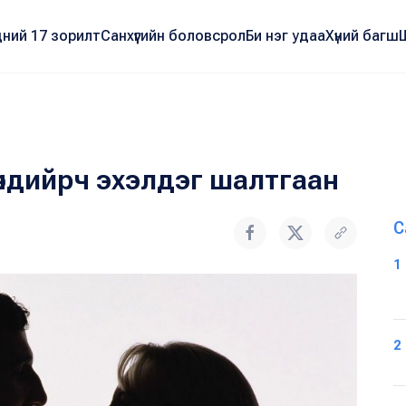
ний 17 зорилт
Санхүүгийн боловсрол
Би нэг удаа
Хүний багш
ндийрч эхэлдэг шалтгаан
С
1
2