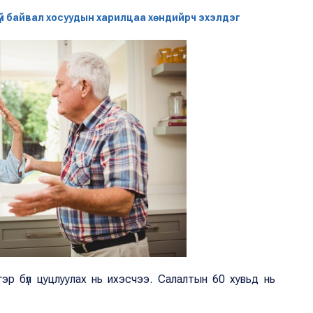
үй байвал хосуудын харилцаа хөндийрч эхэлдэг
 гэр бүл цуцлуулах нь ихэсчээ. Салалтын 60 хувьд нь
.