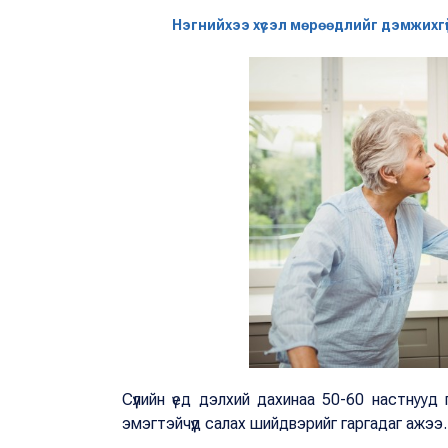
Нэгнийхээ хүсэл мөрөөдлийг дэмжихг
Сүүлийн үед дэлхий дахинаа 50-60 настнууд
эмэгтэйчүүд салах шийдвэрийг гаргадаг ажээ