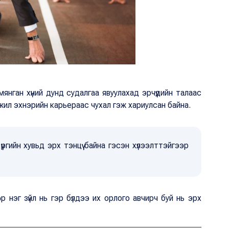
нган хүний дунд судалгаа явуулахад эрчүүдийн талаас
гэжил эхнэрийн карьераас чухал гэж хариулсан байна.
үүргийн хувьд эрх тэнцүү байна гэсэн хүлээлттэйгээр
р нэг зүйл нь гэр бүлдээ их орлого авчирч буй нь эрх