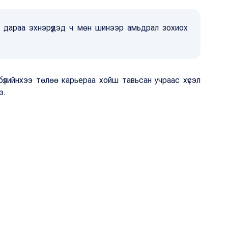
ны дараа эхнэрүүдэд ч мөн шинээр амьдрал зохиох
бүлийнхээ төлөө карьераа хойш тавьсан учраас хүсэл
э.