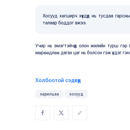
Хосууд хөгширч хүүхдүүд нь тусдаа гарс
талаар боддог ажээ.
Учир нь эмэгтэйчүүд олон жилийн турш гэр 
мөрөөдлөө дагах цаг нь болсон гэж үздэг гэн
Холбоотой сэдвүүд
харилцаа
хосууд