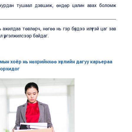
с хурдан тушаал дэвшиж, өндөр цалин авах боломж
ь ажилдаа төвлөрч, нөгөө нь гэр бүлдээ илүүтэй цаг зав
ал үргэлжилсээр байдаг.
мын хоёр нь нөхрийнхөө хүслийн дагуу карьераа
орхидог