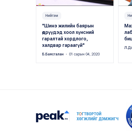
Нийгэм
Ни
"Шинэ жилийн баярын
Мах
өдрүүдэд хоол хүнсний
ла
гаралтай хордлого,
би
халдвар гараагүй"
Л.Д
Б.Баясгалан
・ 01 сарын 04, 2020