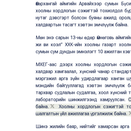
Өвөрхангай аймгийн Арвайхээр сумын Бүс
хоолны хордлогын сэжигтэй тохиолдол бүр
нутаг дэвсгэрт болсон буяны ажилд оролц
халдвартын тасагт хэвтэн эмчлүүлж байна.
Мөн энэ сарын 13-ны өдөр Өмнөговь аймгий
жи ви коэл” ХХК-ийн хоолны газарт хоол
сумын сум дундын эмнэлэгт 10 ажилтан хэв
МХЕГ-аас дээрх хоолны хордлогын сэжиг
халдвар хамгаалал, хүнсний чанар стандар
мэргэжил арга зүйн удирдлагаар ханган 
мэндийн байгууллагад хэвтэн эмчлүүлж б
тархвар судлалын судалгаа, хоол хүнсний 
лабораторийн шинжилгээнд хамруулсан.
О
байна.
Хоолны хордлогын сэжигтэй тох
шалгалтын үйл ажиллагаа үргэлжилж байна.
Шинэ жилийн баяр, нийтийг хамарсан арга