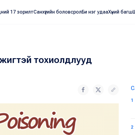
ний 17 зорилт
Санхүүгийн боловсрол
Би нэг удаа
Хүний багш
жигтэй тохиолдлууд
С
1
2