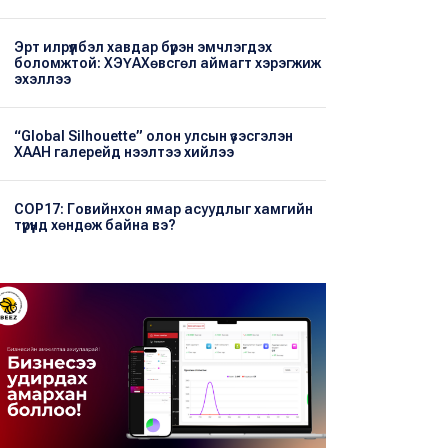
Эрт илрүүлбэл хавдар бүрэн эмчлэгдэх
боломжтой: ХЭҮА​Хөвсгөл аймагт хэрэгжиж
эхэллээ
“Global Silhouette” олон улсын үзэсгэлэн
ХААН галерейд нээлтээ хийлээ
COP17: Говийнхон ямар асуудлыг хамгийн
түрүүнд хөндөж байна вэ?