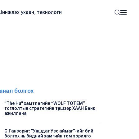
Шинжлэх ухаан, технологи
анал болгох
“The Hu" хамтлагийн “WOLF TOTEM”
тоглолтын стратегийн түншээр ХААН Банк
ажиллана
С.Ганзориг: "Уншдаг Увс аймаг"-ийг бий
болгох нь бидний хамгийн том зорилго