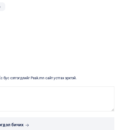
о
с бус сэтгэгдлийг Peak.mn сайт устгах эрхтэй.
эгдэл бичих