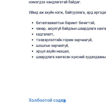
нэмэгдэх хандлагатай байдаг.
Иймд аж ахуйн нэгж, байгууллага, ард иргэд
баталгаажилтын баримт бичигтэй,
чанар, аюулгүй байдлын шаардлага ханг
хадгалалт,
тээвэрлэлтийн горим зөрчөөгүй,
шошгын зөрчилгүй,
эрүүл ахуйн нөхцөл,
шаардлага хангасан хүнсний худалдааны
Холбоотой сэдвүүд