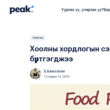
Уурлах уу, учирлах уу?
Бид
Нийгэм
Хоолны хордлогын сэ
бүртгэгджээ
Б.Баясгалан
12 сарын 14, 2019