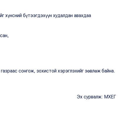
ийг хүнсний бүтээгдэхүүн худалдан авахдаа
асан,
 газраас сонгож, зохистой хэрэглэхийг зөвлөж байна.
Эх сурвалж: МХЕГ