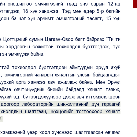
ийн оношилгоо эмчилгээний төвд энэ сарын 12-нд
тгэгдэж, 16 хүн ханджээ. Тэд мөн өдөр 5-р багийн
сон ба нэг хүн эрчимт эмчилгээний тасагт, 15 хүн
н Цогтцэций сумын Цагаан-Овоо багт байрлах “Ти ти
ны хордлогын сэжигтэй тохиолдол бүртгэгдэж, тус
тэн эмчлүүлж байна.
тэй тохиолдол бүртгэгдсэн аймгуудын эрүүл ахуй
т, эмчилгээний чанарын хяналтын улсын байцаагчдыг
шуурхай арга хэмжээ авч ажиллаж байна. Мөн Эрүүл
айгаа өвчтөнүүдийн биеийн байдалд хяналт тавьж,
түүхий эд, бүтээгдэхүүнээс дээж авч итгэмжлэгдсэн
доогоор лабораторийн шинжилгээний дүн гараагүй
иолдлын шалтгаан, нөхцөлийг тогтоохоор хяналт
 хэмжээний үеэр хоол хүнснээс шалтгаалсан өвчлөл