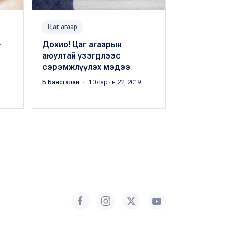
Цаг агаар
Цаг агаар
-
Дохио! Цаг агаарын
Сэрэмжлүү
аюултай үзэгдлээс
нутгаар ца
сэрэмжлүүлэх мэдээ
тул хальти
гүвээ хаа
Б.Баясгалан
・ 10 сарын 22, 2019
Б.Баясгалан
・