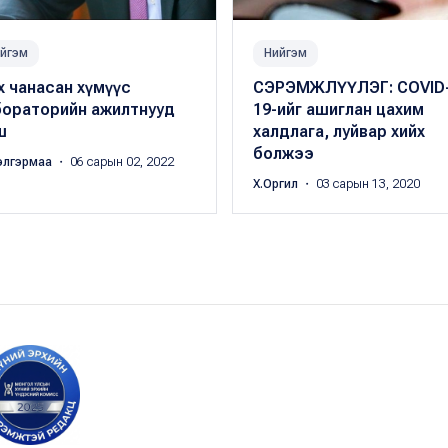
йгэм
Нийгэм
 чанасан хүмүүс
СЭРЭМЖЛҮҮЛЭГ: COVID
бораторийн ажилтнууд
19-ийг ашиглан цахим
ш
халдлага, луйвар хийх
болжээ
элгэрмаа
・ 06 сарын 02, 2022
Х.Оргил
・ 03 сарын 13, 2020