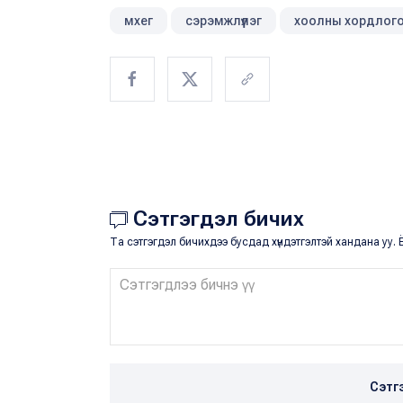
мхег
сэрэмжлүүлэг
хоолны хордлог
Сэтгэгдэл бичих
Та сэтгэгдэл бичихдээ бусдад хүндэтгэлтэй хандана уу. Ё
Сэтг