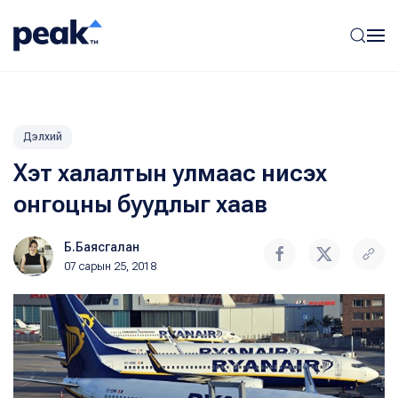
Дэлхий
Хэт халалтын улмаас нисэх
онгоцны буудлыг хаав
Б.Баясгалан
07 сарын 25, 2018