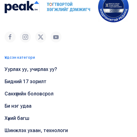
Үндсэн категори
Уурлах уу, учирлах уу?
Бидний 17 зорилт
Санхүүгийн боловсрол
Би нэг удаа
Хүний багш
Шинжлэх ухаан, технологи