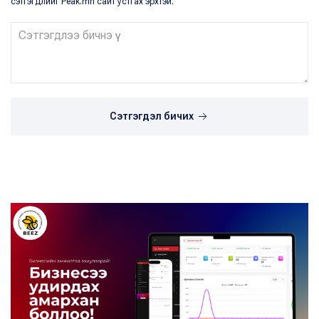
сэтгэгдлийг Peak.mn сайт устгах эрхтэй.
Сэтгэгдэл бичих