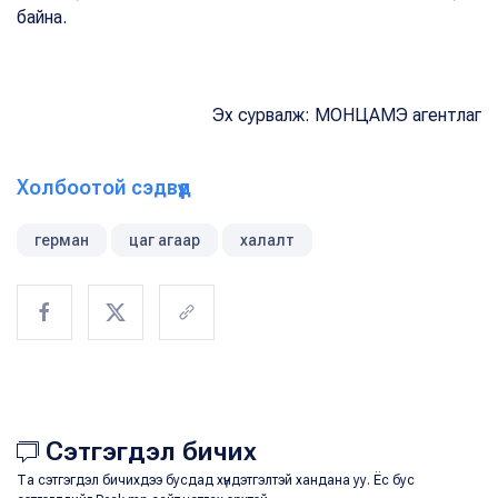
байна.
Эх сурвалж: МОНЦАМЭ агентлаг
Холбоотой сэдвүүд
герман
цаг агаар
халалт
Сэтгэгдэл бичих
Та сэтгэгдэл бичихдээ бусдад хүндэтгэлтэй хандана уу. Ёс бус