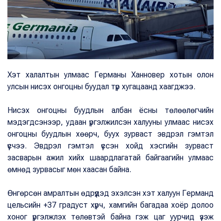
Хэт халалтын улмаас Германы Ханновер хотын олон
улсын нисэх онгоцны буудал түр хугацаанд хаагджээ.
Нисэх онгоцны буудлын албан ёсны төлөөлөгчийн
мэдэгдсэнээр, удаан үргэлжилсэн халууны улмаас нисэх
онгоцны буудлын хөөрч, буух зурваст эвдрэл гэмтэл
үүсчээ. Эвдрэл гэмтэл үүссэн хойд хэсгийн зурваст
засварын ажил хийх шаардлагатай байгаагийн улмаас
өмнөд зурвасыг мөн хаасан байна.
Өнгөрсөн амралтын өдрүүдэд эхэлсэн хэт халуун Германд
цельсийн +37 градуст хүрч, хамгийн багадаа хоёр долоо
хоног үргэлжлэх төлөвтэй байна гэж цаг уурчид үзэж