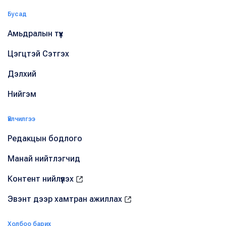
Бусад
Амьдралын түүх
Цэгцтэй Сэтгэх
Дэлхий
Нийгэм
Үйлчилгээ
Редакцын бодлого
Манай нийтлэгчид
Контент нийлүүлэх
Эвэнт дээр хамтран ажиллах
Холбоо барих