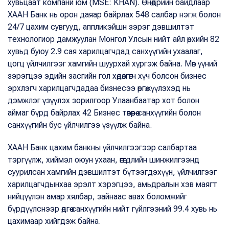
хувьцаат компани юм (MSE: KHAN). Өнөөдрийн байдлаар
ХААН Банк нь орон даяар байрлах 548 салбар нэгж болон
24/7 цахим сувгууд, аппликэйшн зэрэг дэвшилтэт
технологиор дамжуулан Монгол Улсын нийт айл өрхийн 82
хувьд буюу 2.9 сая харилцагчдад санхүүгийн ухаалаг,
цогц үйлчилгээг хамгийн шуурхай хүргэж байна. Мөн үүний
зэрэгцээ эдийн засгийн гол хөдөлгөгч хүч болсон бизнес
эрхлэгч харилцагчдадаа бизнесээ өргөжүүлэхэд нь
дэмжлэг үзүүлэх зорилгоор Улаанбаатар хот болон
аймаг бүрд байрлах 42 Бизнес төвөөрөө санхүүгийн болон
санхүүгийн бус үйлчилгээ үзүүлж байна.
ХААН Банк цахим банкны үйлчилгээгээр салбартаа
тэргүүлж, хиймэл оюун ухаан, өгөгдлийн шинжилгээнд
суурилсан хамгийн дэвшилтэт бүтээгдэхүүн, үйлчилгээг
харилцагчдынхаа эрэлт хэрэгцээ, амьдралын хэв маягт
нийцүүлэн амар хялбар, зайнаас авах боломжийг
бүрдүүлснээр өдгөө санхүүгийн нийт гүйлгээний 99.4 хувь нь
цахимаар хийгдэж байна.