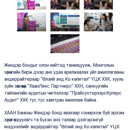
Жендэр бондыг олон нийтэд танилцуулж, Монголын
хөрөнгийн бирж дээр анх удаа арилжаалах үйл ажиллагааны
андеррайтераар “Өлзий энд Ко капитал” ҮЦК ХХК, хууль
зүйн зөвлөхөөр “ХаанЛекс Партнерс” ХХН, санхүүгийн
тайлангийн аудитын чиглэлээр “ПрайсуотерхаусКуперс
Аудит” ХХК тус тус хамтран ажиллаж байна.
ХААН Банкны Жендэр бонд авахаар сонирхож буй эрхэм
хөрөнгө оруулагч та бүхэн энэ талаар дэлгэрэнгүй
мэдээллийг андеррайтер “Өлзий энд Ко капитал” ҮЦК