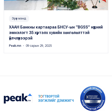
Эрүүл мэнд
ХААН Банкны картаараа БНСУ-ын “BGSS” нүдний
эмнэлэгт 35 хүртэлх хувийн хөнгөлөлттэй
үйлчлүүлээрэй
Peak.mn
・ 09 сарын 29, 2025