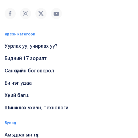
Үндсэн категори
Уурлах уу, учирлах уу?
Бидний 17 зорилт
Санхүүгийн боловсрол
Би нэг удаа
Хүний багш
Шинжлэх ухаан, технологи
Бусад
Амьдралын түүх