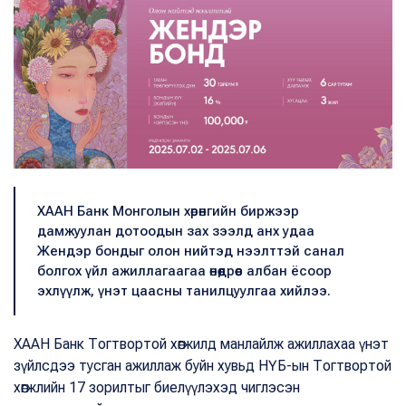
ХААН Банк Монголын хөрөнгийн биржээр
дамжуулан дотоодын зах зээлд анх удаа
Жендэр бондыг олон нийтэд нээлттэй санал
болгох үйл ажиллагаагаа өнөөдрөөс албан ёсоор
эхлүүлж, үнэт цаасны танилцуулгаа хийлээ.
ХААН Банк Тогтвортой хөгжилд манлайлж ажиллахаа үнэт
зүйлсдээ тусган ажиллаж буйн хувьд НҮБ-ын Тогтвортой
хөгжлийн 17 зорилтыг биелүүлэхэд чиглэсэн