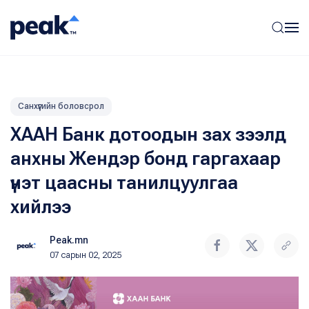
Санхүүгийн боловсрол
ХААН Банк дотоодын зах зээлд
анхны Жендэр бонд гаргахаар
үнэт цаасны танилцуулгаа
хийлээ
Peak.mn
07 сарын 02, 2025