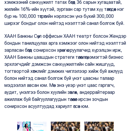
хэмжээний санхүүжилт татах бөгөөд 36 сарын хугацаатай,
жилийн 16%-ийн хүүтэй, зургаан сар тутам хүү төлөгдөх нэг
бүр нь 100,000 төгрөгийн нэрлэсэн үнэ бүхий 300,000
ширхэг бондыг олон нийтэд нээлттэй санал болгож буй.
ХААН Банкны Сөүл оффисын ХААН театрт болсон Жендэр
бондын танилцуулах арга хэмжээг олон нийтэд нээлттэй
зарласан бөгөөд сонирхсон хөрөнгө оруулагчид хүрэлцэн ирж,
ХААН Банкны цаашдын стратеги төлөвлөгөө, эмэгтэй бизнес
эрхлэгчдийг дэмжсэн санхүүжилтийн сайн жишгүүд,
тогтвортой хөгжлийг дэмжих чиглэлээр хийж буй ажлууд
болон нийтэд санал болгож буй үнэт цаасны талаар
мэдээлэл авсан юм. Мөн энэ үеэр үнэт цаас гаргагч,
аудит, үнэлгээ болон хуулийн зөвлөх, андеррайтераар
ажиллаж буй байгууллагуудын төлөөлөл ирсэн зочдын
сонирхсон асуултуудад хариулт өгсөн юм.