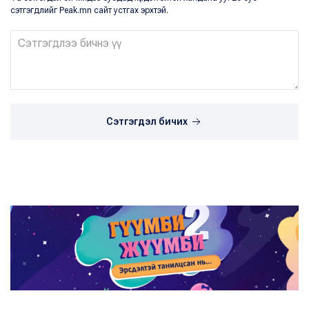
сэтгэгдлийг Peak.mn сайт устгах эрхтэй.
Сэтгэгдэл бичих