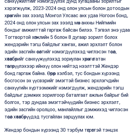
санхүүжилтийг нэмэгдүүлэх дунд хугацааны зорилтыг
хэрэгжүүлж, 2023-2024 онд олон улсын болон дотоодын
хөрөнгийн зах зээлд Монгол Улсаас анх удаа Ногоон бонд,
2024 онд олон улсын зах зээлд мөн анхны Нийгмийн
бондыг амжилттай гаргаж байсан билээ. Тэгвэл энэ удаа
Тогтвортой хөгжлийн 5 болон 8 дугаар зорилт болох
жендэрийн тэгш байдлыг хангах, ажил эрхлэлт болон
эдийн засгийн өсөлтийг нэмэгдүүлэхэд чиглэсэн төсөл,
хөтөлбөрийг санхүүжүүлэхэд зориулан хөрөнгө татан
төвлөрүүлэхээр ийнхүү олон нийтэд нээлттэй Жендэр
бонд гаргаж байна. Өөрөөр хэлбэл, тус бондын хүрээнд
босгосон эх үүсвэрийг эмэгтэй бизнес эрхлэгчдийн
санхүүгийн хүртээмжийг нэмэгдүүлж, жендэрийн тэгш
байдлыг дэмжих зорилгоор баталгаат ажлын байрыг бий
болгох, тэр дундаа эмэгтэйчүүдийн бизнес эрхлэлт,
эдийн засгийн оролцоо, манлайллыг дэмжихэд чиглэсэн
төсөл хөтөлбөрүүдэд тусгайлан зарцуулах юм.
Жендэр бондын хүрээнд 30 тэрбум төгрөгтэй тэнцэх