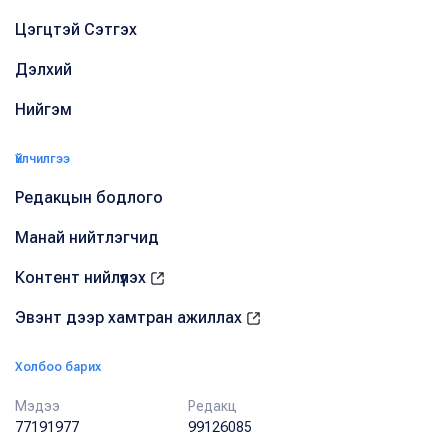
Цэгцтэй Сэтгэх
Дэлхий
Нийгэм
Үйлчилгээ
Редакцын бодлого
Манай нийтлэгчид
Контент нийлүүлэх
Эвэнт дээр хамтран ажиллах
Холбоо барих
Мэдээ
Редакц
77191977
99126085