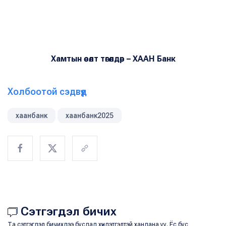
Хамтын өсөлт төгөлдөр – ХААН Банк
Холбоотой сэдвүүд
хаанбанк
хаанбанк2025
Сэтгэгдэл бичих
Та сэтгэгдэл бичихдээ бусдад хүндэтгэлтэй хандана уу. Ёс бус