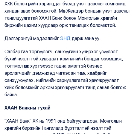
ХХК болон өөрийн харилцдаг бусад үнэт цаасны компанид
хандан авах боломжтой. Мөн Жендэр бондын үнэт цаасны
танилцуулгатай ХААН Банк болон Монголын хөрөнгийн
биржийн цахим хуудсаар орж танилцах боломжтой.
Дэлгэрэнгүй мэдээллийг
ЭНД
дарж авна уу.
Салбартаа тэргүүлэгч, санхүүгийн хүчирхэг үзүүлэлт
бүхий нээлттэй хувьцаат компанийн бондыг эзэмшиж,
тогтмол өгөөж хүртэхээс гадна эмэгтэй бизнес
эрхлэгчдийг дэмжихэд чиглэсэн төсөл, хөтөлбөрийг
санхүүжүүлэх, нийгмийн хариуцлагатай хөрөнгө оруулалт
хийх боломжийг эрхэм хөрөнгө оруулагч танд санал болгож
байна.
ХААН Банкны тухай
“ХААН Банк” ХК нь 1991 онд байгуулагдсан, Монголын
хөрөнгийн биржийн I ангилалд бүртгэлтэй нээлттэй