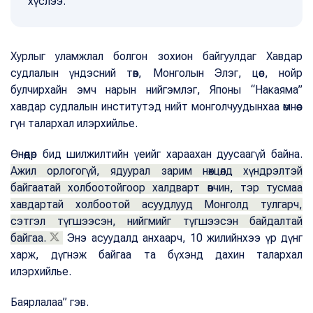
хүслээ.
Хурлыг уламжлал болгон зохион байгуулдаг Хавдар
судлалын үндэсний төв, Монголын Элэг, цөс, нойр
булчирхайн эмч нарын нийгэмлэг, Японы “Накаяма”
хавдар судлалын институтэд нийт монголчуудынхаа өмнөөс
гүн талархал илэрхийлье.
Өнөөдөр бид шилжилтийн үеийг хараахан дуусаагүй байна.
Ажил орлогогүй, ядуурал зарим нөхцөлд хүндрэлтэй
байгаатай холбоотойгоор халдварт өвчин, тэр тусмаа
хавдартай холбоотой асуудлууд Монголд тулгарч,
сэтгэл түгшээсэн, нийгмийг түгшээсэн байдалтай
байгаа.
Энэ асуудалд анхаарч, 10 жилийнхээ үр дүнг
харж, дүгнэж байгаа та бүхэнд дахин талархал
илэрхийлье.
Баярлалаа” гэв.