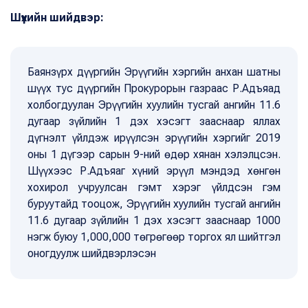
Шүүхийн шийдвэр:
Баянзүрх дүүргийн Эрүүгийн хэргийн анхан шатны
шүүх тус дүүргийн Прокурорын газраас Р.Адъяад
холбогдуулан Эрүүгийн хуулийн тусгай ангийн 11.6
дугаар зүйлийн 1 дэх хэсэгт зааснаар яллах
дүгнэлт үйлдэж ирүүлсэн эрүүгийн хэргийг 2019
оны 1 дүгээр сарын 9-ний өдөр хянан хэлэлцсэн.
Шүүхээс Р.Адъяаг хүний эрүүл мэндэд хөнгөн
хохирол учруулсан гэмт хэрэг үйлдсэн гэм
буруутайд тооцож, Эрүүгийн хуулийн тусгай ангийн
11.6 дугаар зүйлийн 1 дэх хэсэгт зааснаар 1000
нэгж буюу 1,000,000 төгрөгөөр торгох ял шийтгэл
оногдуулж шийдвэрлэсэн