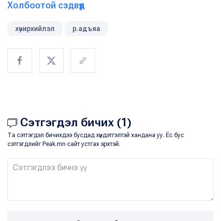
Холбоотой сэдвүүд
хүчирхийлэл
р.адъяа
Сэтгэгдэл бичих (1)
Та сэтгэгдэл бичихдээ бусдад хүндэтгэлтэй хандана уу. Ёс бус
сэтгэгдлийг Peak.mn сайт устгах эрхтэй.