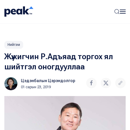
Нийгэм
Жүжигчин Р.Адъяад торгох ял
шийтгэл оногдууллаа
Цэдэнбалын Цэрэндолгор
01 сарын 23, 2019