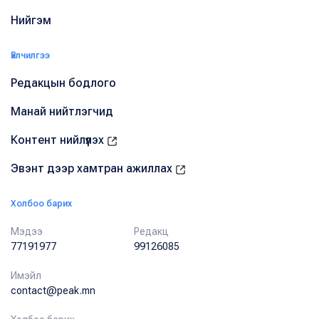
Нийгэм
Үйлчилгээ
Редакцын бодлого
Манай нийтлэгчид
Контент нийлүүлэх
Эвэнт дээр хамтран ажиллах
Холбоо барих
Мэдээ
Редакц
77191977
99126085
Имэйл
contact@peak.mn