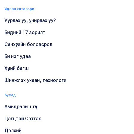
Үндсэн категори
Уурлах уу, учирлах уу?
Бидний 17 зорилт
Санхүүгийн боловсрол
Би нэг удаа
Хүний багш
Шинжлэх ухаан, технологи
Бусад
Амьдралын түүх
Цэгцтэй Сэтгэх
Дэлхий