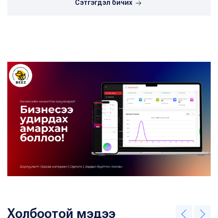
Сэтгэгдэл бичих
Холбоотой мэдээ