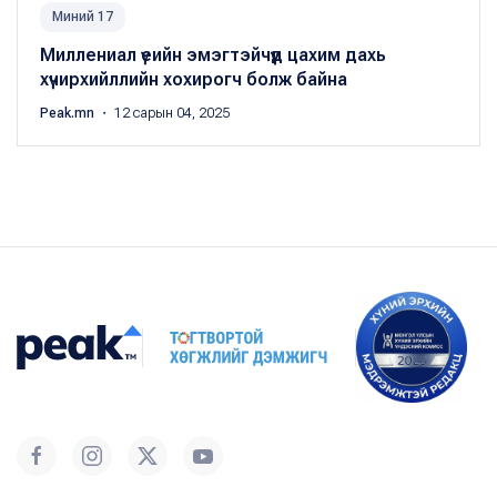
Миний 17
Миллениал үеийн эмэгтэйчүүд цахим дахь
хүчирхийллийн хохирогч болж байна
Peak.mn
・ 12 сарын 04, 2025