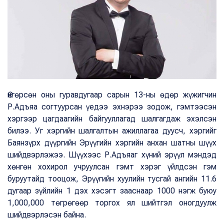
Өнгөрсөн оны гуравдугаар сарын 13-ны өдөр жүжигчин
Р.Адъяа согтуурсан үедээ эхнэрээ зодож, гэмтээсэн
хэргээр цагдаагийн байгууллагад шалгагдаж эхэлсэн
билээ. Уг хэргийн шалгалтын ажиллагаа дуусч, хэргийг
Баянзүрх дүүргийн Эрүүгийн хэргийн анхан шатны шүүх
шийдвэрлэжээ. Шүүхээс Р.Адъяаг хүний эрүүл мэндэд
хөнгөн хохирол учруулсан гэмт хэрэг үйлдсэн гэм
буруутайд тооцож, Эрүүгийн хуулийн тусгай ангийн 11.6
дугаар зүйлийн 1 дэх хэсэгт зааснаар 1000 нэгж буюу
1,000,000 төгрөгөөр торгох ял шийтгэл оногдуулж
шийдвэрлэсэн байна.