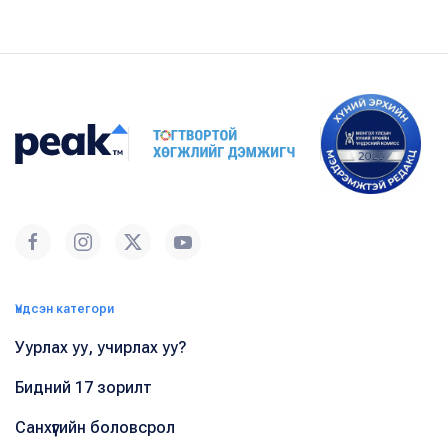
Үндсэн категори
Уурлах уу, учирлах уу?
Бидний 17 зорилт
Санхүүгийн боловсрол