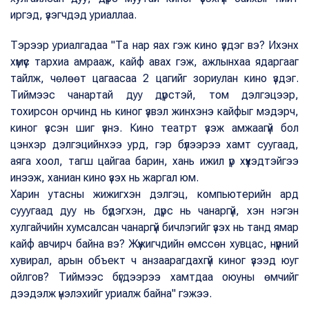
иргэд, үзэгчдэд уриаллаа.
Тэрээр уриалгадаа "Та нар яах гэж кино үздэг вэ? Ихэнх
хүмүүс тархиа амрааж, кайф авах гэж, ажлынхаа ядаргааг
тайлж, чөлөөт цагаасаа 2 цагийг зориулан кино үздэг.
Тиймээс чанартай дуу дүрстэй, том дэлгэцээр,
тохирсон орчинд нь киног үзвэл жинхэнэ кайфыг мэдэрч,
киног үзсэн шиг үзнэ. Кино театрт үзэж амжаагүй бол
цэнхэр дэлгэцийнхээ урд, гэр бүлээрээ хамт суугаад,
аяга хоол, тагш цайгаа барин, хань ижил үр хүүхэдтэйгээ
инээж, ханиан кино үзэх нь жаргал юм.
Харин утасны жижигхэн дэлгэц, компьютерийн ард
сууугаад дуу нь бүдэгхэн, дүрс нь чанаргүй, хэн нэгэн
хулгайчийн хумсалсан чанаргүй бичлэгийг үзэх нь танд ямар
кайф авчирч байна вэ? Жүжигчдийн өмссөн хувцас, нүүрний
хувирал, арын объект ч анзаарагдахгүй киног үзээд юуг
ойлгов? Тиймээс бүгдээрээ хамтдаа оюуны өмчийг
дээдэлж үнэлэхийг уриалж байна" гэжээ.