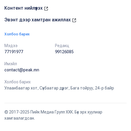
Контент нийлүүлэх
Эвэнт дээр хамтран ажиллах
Холбоо барих
Мэдээ
Редакц
77191977
99126085
Имэйл
contact@peak.mn
Холбоо барих
Улаанбаатар хот, Сүхбаатар дүүрэг, Бага тойруу, 24-р байр
© 2017-2025 Пийк Медиа Групп ХХК. Бүх эрх хуулиар
хамгаалагдсан.