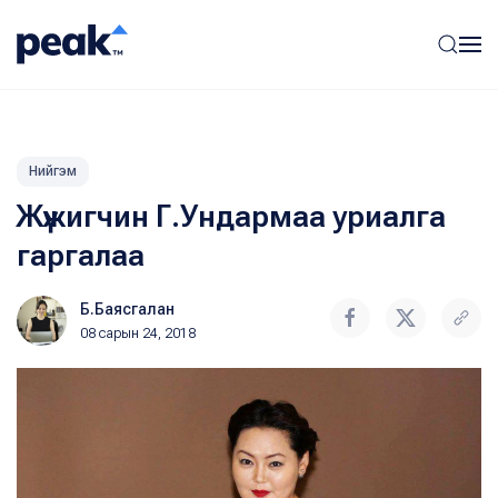
Нийгэм
Жүжигчин Г.Ундармаа уриалга
гаргалаа
Б.Баясгалан
08 сарын 24, 2018