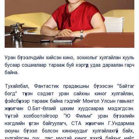
Уран бүтээлчдийн хийсэн кино, зохиолыг хулгайлан хууль
бусаар сошиалаар тарааж буй хэргүүд удаа дараалан гарч
байна.
Тухайлбал, Фантастик прадакшны бүтээсэн "Байтаг
богд" түүхэн сэдэвт уран сайхны киног хулгайлан,
фэйсбүүкээр тарааж байна гэдгийг Монгол Улсын гавьяат
жүжигчин О.Бат-Өлзий цахим хуудсаараа мэдэгдсэн.
Үүнтэй холбоотойгоор “Ю Фильм” уран бүтээлийн
нэгдлийн үүсгэн байгуулагч, СТА жүжигчин Г.Ундармаа
оюуны бүтээл болсон кинонуудыг хулгайлахгүй байх,
хулгайлсан дуу, дүрс муутай киног үзэхгүй байхыг нийт