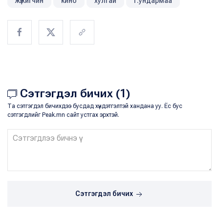
жүжигчин
кино
хулгай
г.ундармаа
Сэтгэгдэл бичих (1)
Та сэтгэгдэл бичихдээ бусдад хүндэтгэлтэй хандана уу. Ёс бус
сэтгэгдлийг Peak.mn сайт устгах эрхтэй.
Сэтгэгдэл бичих