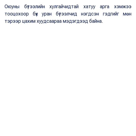
Оюуны бүтээлийн хулгайчидтай хатуу арга хэмжээ
тооцохоор бүх уран бүтээлчид нэгдсэн гэдгийг мөн
тэрээр цахим хуудсаараа мэдэгдээд байна.