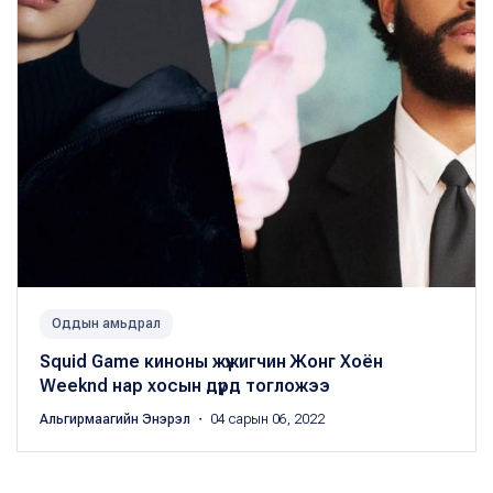
Оддын амьдрал
Squid Game киноны жүжигчин Жонг Хоён
Weeknd нар хосын дүрд тогложээ
Альгирмаагийн Энэрэл
・ 04 сарын 06, 2022