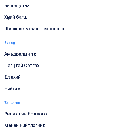
Би нэг удаа
Хүний багш
Шинжлэх ухаан, технологи
Бусад
Амьдралын түүх
Цэгцтэй Сэтгэх
Дэлхий
Нийгэм
Үйлчилгээ
Редакцын бодлого
Манай нийтлэгчид