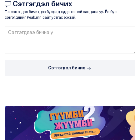
Сэтгэгдэл бичих
Та сэтгэгдэл бичихдээ бусдад хүндэтгэлтэй хандана уу. Ёс бус
сэтгэгдлийг Peak.mn сайт устгах эрхтэй.
Сэтгэгдэл бичих