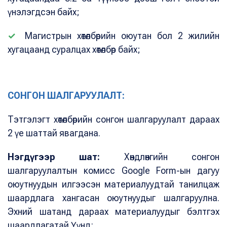
үнэлэгдсэн байх;
✓
Магистрын хөтөлбөрийн оюутан бол 2 жилийн
хугацаанд суралцах хөтөлбөр байх;
СОНГОН ШАЛГАРУУЛАЛТ:
Тэтгэлэгт хөтөлбөрийн сонгон шалгаруулалт дараах
2 үе шаттай явагдана.
Нэгдүгээр шат:
Хөндлөнгийн сонгон
шалгаруулалтын комисс Google Form-ын дагуу
оюутнуудын илгээсэн материалуудтай танилцаж
шаардлага хангасан оюутнуудыг шалгаруулна.
Эхний шатанд дараах материалуудыг бэлтгэх
шаардлагатай.Үүнд: