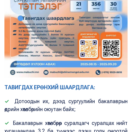
ТАВИГДАХ ЕРӨНХИЙ ШААРДЛАГА:
✓
Дотоодын их, дээд сургуулийн бакалаврын
өдрийн хөтөлбөрийн оюутан байх;
✓
Бакалаврын хөтөлбөрөөр суралцагч суралцах нийт
хугацаандаа 3.2 ба түүнээс дээш голч оноотой