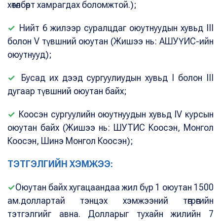
хөтөлбөрт хамрагдах боломжтой.);
✓
Нийт 6 жилээр суралцдаг оюутнуудын хувьд III
болон V түвшний оюутан (Жишээ нь: АШУҮИС-ийн
оюутнууд);
✓
Бусад их дээд сургуулиудын хувьд I болон III
дугаар түвшний оюутан байх;
✓
Коосэн сургуулийн оюутнуудын хувьд IV курсын
оюутан байх (Жишээ нь: ШУТИС Коосэн, Монгол
Коосэн, Шинэ Монгол Коосэн);
ТЭТГЭЛГИЙН ХЭМЖЭЭ:
✓
Оюутан байх хугацаандаа жил бүр 1 оюутан 1500
ам.доллартай тэнцэх хэмжээний төгрөгийн
тэтгэлгийг авна. Долларыг тухайн жилийн 7