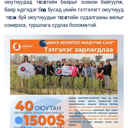
оюутнуудад төгсөлтийн баярыг зохион байгуулж,
баяр хүргэдэг бөгөөд бусад үеийн тэтгэлэгт оюутнууд
төгсөж буй оюутнуудын төгсөлтийн судалгааны ажлыг
сонирхох, туршлага судлах боломжтой.