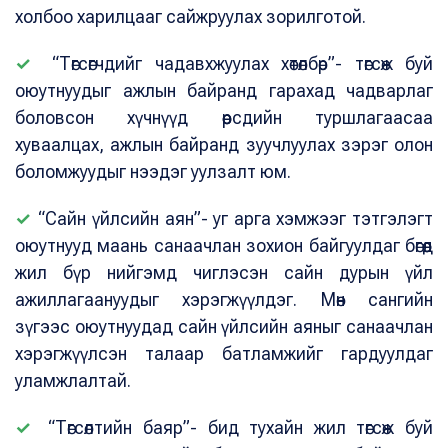
холбоо харилцааг сайжруулах зорилготой.
✓
“Төгсөгчдийг чадавхжуулах хөтөлбөр”- төгсөж буй
оюутнуудыг ажлын байранд гарахад чадварлаг
боловсон хүчнүүд өөрсдийн туршлагаасаа
хуваалцах, ажлын байранд зуучлуулах зэрэг олон
боломжуудыг нээдэг уулзалт юм.
✓
“Сайн үйлсийн аян”- уг арга хэмжээг тэтгэлэгт
оюутнууд маань санаачлан зохион байгуулдаг бөгөөд
жил бүр нийгэмд чиглэсэн сайн дурын үйл
ажиллагаануудыг хэрэгжүүлдэг. Мөн сангийн
зүгээс оюутнуудад сайн үйлсийн аяныг санаачлан
хэрэгжүүлсэн талаар батламжийг гардуулдаг
уламжлалтай.
✓
“Төгсөлтийн баяр”- бид тухайн жил төгсөж буй