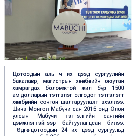
Дотоодын аль ч их дээд сургуулийн
бакалавр, магистрын хөтөлбөрийн оюутан
хамрагдах боломжтой жил бүр 1500
ам.долларын тэтгэлэг олгодог тэтгэлэгт
хөтөлбөрийн сонгон шалгаруулалт эхэллээ.
Шинэ Монгол-Мабүчи сан 2015 онд Олон
улсын Мабүчи тэтгэлгийн сангийн
дэмжлэгтэйгээр байгуулагдсан билээ.
Өдгөө дотоодын 24 их дээд сургуульд