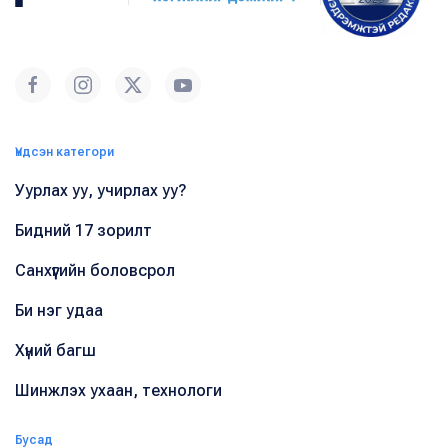
Үндсэн категори
Уурлах уу, учирлах уу?
Бидний 17 зорилт
Санхүүгийн боловсрол
Би нэг удаа
Хүний багш
Шинжлэх ухаан, технологи
Бусад