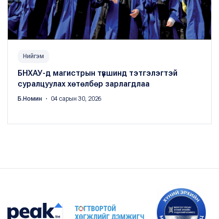
Нийгэм
БНХАУ-д магистрын түвшинд тэтгэлэгтэй
суралцуулах хөтөлбөр зарлагдлаа
Б.Номин
・ 04 сарын 30, 2026