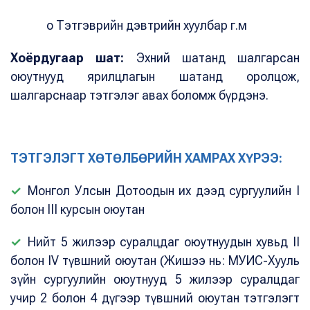
o Тэтгэврийн дэвтрийн хуулбар г.м
Хоёрдугаар шат:
Эхний шатанд шалгарсан
оюутнууд ярилцлагын шатанд оролцож,
шалгарснаар тэтгэлэг авах боломж бүрдэнэ.
ТЭТГЭЛЭГТ ХӨТӨЛБӨРИЙН ХАМРАХ ХҮРЭЭ:
✓
Монгол Улсын Дотоодын их дээд сургуулийн I
болон III курсын оюутан
✓
Нийт 5 жилээр суралцдаг оюутнуудын хувьд II
болон IV түвшний оюутан (Жишээ нь: МУИС-Хууль
зүйн сургуулийн оюутнууд 5 жилээр суралцдаг
учир 2 болон 4 дүгээр түвшний оюутан тэтгэлэгт