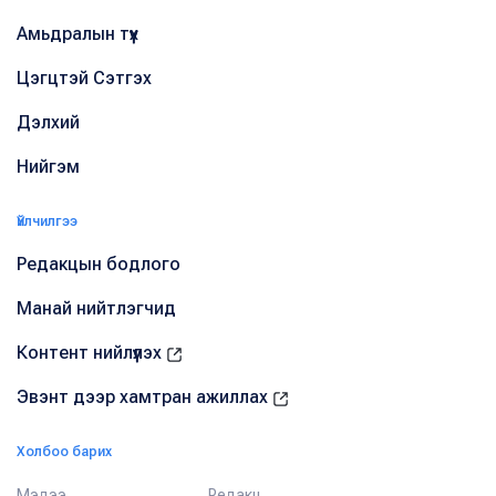
Амьдралын түүх
Цэгцтэй Сэтгэх
Дэлхий
Нийгэм
Үйлчилгээ
Редакцын бодлого
Манай нийтлэгчид
Контент нийлүүлэх
Эвэнт дээр хамтран ажиллах
Холбоо барих
Мэдээ
Редакц