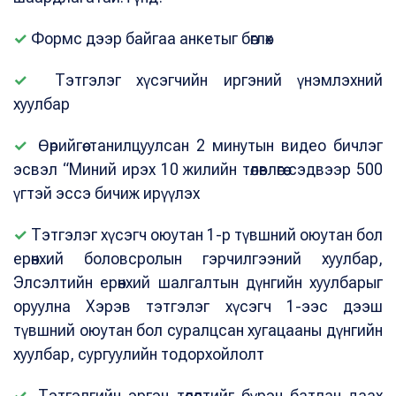
✓
Формс дээр байгаа анкетыг бөглөх
✓
Тэтгэлэг хүсэгчийн иргэний үнэмлэхний
хуулбар
✓
Өөрийгөө танилцуулсан 2 минутын видео бичлэг
эсвэл “Миний ирэх 10 жилийн төлөвлөгөө сэдвээр 500
үгтэй эссэ бичиж ирүүлэх
✓
Тэтгэлэг хүсэгч оюутан 1-р түвшний оюутан бол
ерөнхий боловсролын гэрчилгээний хуулбар,
Элсэлтийн ерөнхий шалгалтын дүнгийн хуулбарыг
оруулна Хэрэв тэтгэлэг хүсэгч 1-ээс дээш
түвшний оюутан бол суралцсан хугацааны дүнгийн
хуулбар, сургуулийн тодорхойлолт
✓
Тэтгэлгийн эргэн төлөлтийг бүрэн батлан даах