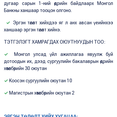
дугаар сарын 1-ний өдрийн байдлаарх Монгол
Банкны ханшаар тооцон олгоно.
✓
Эргэн төлөлт хийхдээ яг л анх авсан үеийнхээ
ханшаар эргэн төлөлт хийнэ.
ТЭТГЭЛЭГТ ХАМРАГДАХ ОЮУТНУУДЫН ТОО:
✓
Монгол улсад үйл ажиллагаа явуулж буй
дотоодын их, дээд сургуулийн бакалаврын өдрийн
хөтөлбөрийн 30 оюутан
✓
Kooсэн сургуулийн оюутан 10
✓
Магистрын хөтөлбөрийн оюутан 2
ЭРГЭН ТӨЛӨЛТ ХИЙХ ХУГАЦАА: