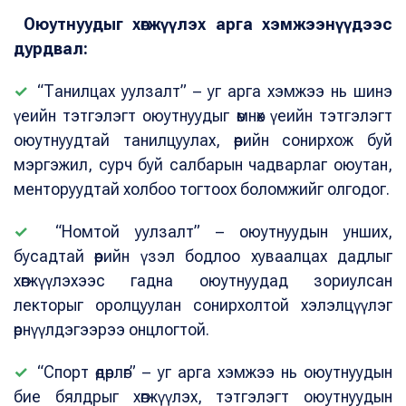
Оюутнуудыг хөгжүүлэх арга хэмжээнүүдээс
дурдвал:
✓
“Танилцах уулзалт” – уг арга хэмжээ нь шинэ
үеийн тэтгэлэгт оюутнуудыг өмнөх үеийн тэтгэлэгт
оюутнуудтай танилцуулах, өөрийн сонирхож буй
мэргэжил, сурч буй салбарын чадварлаг оюутан,
менторуудтай холбоо тогтоох боломжийг олгодог.
✓
“Номтой уулзалт” – оюутнуудын унших,
бусадтай өөрийн үзэл бодлоо хуваалцах дадлыг
хөгжүүлэхээс гадна оюутнуудад зориулсан
лекторыг оролцуулан сонирхолтой хэлэлцүүлэг
өрнүүлдэгээрээ онцлогтой.
✓
“Спорт өдөрлөг” – уг арга хэмжээ нь оюутнуудын
бие бялдрыг хөгжүүлэх, тэтгэлэгт оюутнуудын