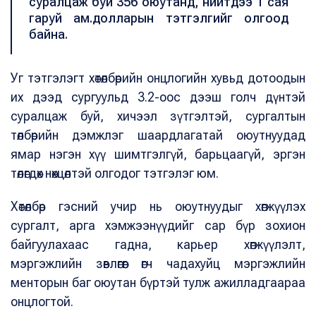
суралцаж буй 356 оюутанд, нийтдээ 1 сая
гаруй ам.долларын тэтгэлгийг олгоод
байна.
Уг тэтгэлэгт хөтөлбөрийн онцлогийн хувьд дотоодын
их дээд сургуульд 3.2-оос дээш голч дүнтэй
суралцаж буй, хичээл зүтгэлтэй, сургалтын
төлбөрийн дэмжлэг шаардлагатай оюутнуудад
ямар нэгэн хүү шимтгэлгүй, барьцаагүй, эргэн
төлөгдөх нөхцөлтэй олгодог тэтгэлэг юм.
Хөтөлбөр гэсний учир нь оюутнуудыг хөгжүүлэх
сургалт, арга хэмжээнүүдийг сар бүр зохион
байгуулахаас гадна, карьер хөгжүүлэлт,
мэргэжлийн зөвлөгөөг өгч чадахуйц мэргэжлийн
менторын баг оюутан бүртэй тулж ажилладгаараа
онцлогтой.