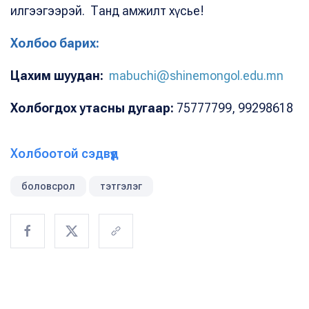
илгээгээрэй. Танд амжилт хүсье!
Холбоо барих:
Цахим шуудан:
mabuchi@shinemongol.edu.mn
Холбогдох утасны дугаар:
75777799, 99298618
Холбоотой сэдвүүд
боловсрол
тэтгэлэг