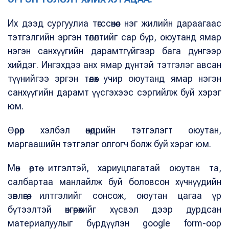
Их дээд сургуулиа төгссөнөөс нэг жилийн дараагаас
тэтгэлгийн эргэн төлөлтийг сар бүр, оюутанд ямар
нэгэн санхүүгийн дарамтгүйгээр бага дүнгээр
хийдэг. Ингэхдээ анх ямар дүнтэй тэтгэлэг авсан
түүнийгээ эргэн төлөх учир оюутанд ямар нэгэн
санхүүгийн дарамт үүсгэхээс сэргийлж буй хэрэг
юм.
Өөрөөр хэлбэл өнөөдрийн тэтгэлэгт оюутан,
маргаашийн тэтгэлэг олгогч болж буй хэрэг юм.
Мөн өөртөө итгэлтэй, хариуцлагатай оюутан та,
салбартаа манлайлж буй боловсон хүчнүүдийн
зөвлөгөө, илтгэлийг сонсож, оюутан цагаа үр
бүтээлтэй өнгөрөөхийг хүсвэл дээр дурдсан
материалуулыг бүрдүүлэн google form-оор