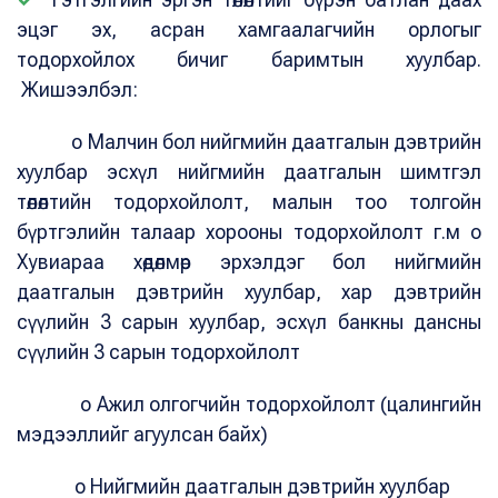
эцэг эх, асран хамгаалагчийн орлогыг
тодорхойлох бичиг баримтын хуулбар.
Жишээлбэл:
o Малчин бол нийгмийн даатгалын дэвтрийн
хуулбар эсхүл нийгмийн даатгалын шимтгэл
төлөлтийн тодорхойлолт, малын тоо толгойн
бүртгэлийн талаар хорооны тодорхойлолт г.м o
Хувиараа хөдөлмөр эрхэлдэг бол нийгмийн
даатгалын дэвтрийн хуулбар, хар дэвтрийн
сүүлийн 3 сарын хуулбар, эсхүл банкны дансны
сүүлийн 3 сарын тодорхойлолт
o Ажил олгогчийн тодорхойлолт (цалингийн
мэдээллийг агуулсан байх)
o Нийгмийн даатгалын дэвтрийн хуулбар