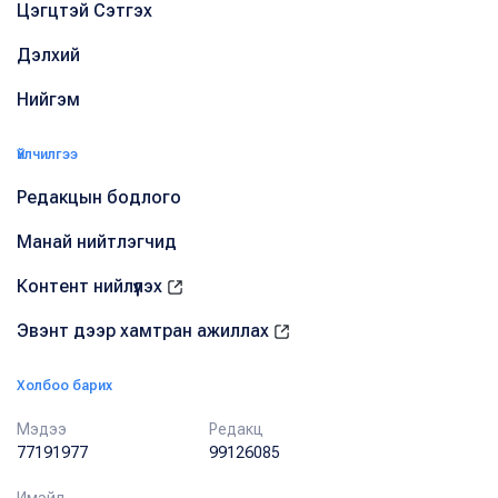
Цэгцтэй Сэтгэх
Дэлхий
Нийгэм
Үйлчилгээ
Редакцын бодлого
Манай нийтлэгчид
Контент нийлүүлэх
Эвэнт дээр хамтран ажиллах
Холбоо барих
Мэдээ
Редакц
77191977
99126085
Имэйл