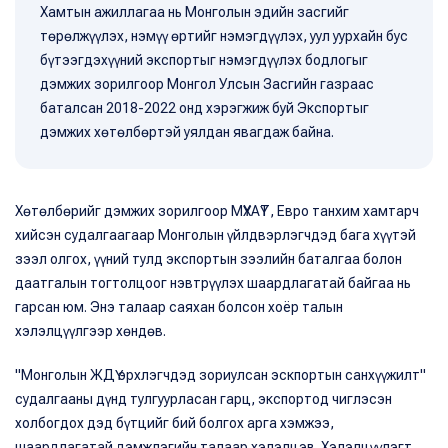
Хамтын ажиллагаа нь Монголын эдийн засгийг
төрөлжүүлэх, нэмүү өртийг нэмэгдүүлэх, уул уурхайн бус
бүтээгдэхүүний экспортыг нэмэгдүүлэх бодлогыг
дэмжих зорилгоор Монгол Улсын Засгийн газраас
баталсан 2018-2022 онд хэрэгжиж буй Экспортыг
дэмжих хөтөлбөртэй уялдан явагдаж байна.
Хөтөлбөрийг дэмжих зорилгоор МҮХАҮТ, Евро танхим хамтарч
хийсэн судалгаагаар Монголын үйлдвэрлэгчдэд бага хүүтэй
зээл олгох, үүний тулд экспортын зээлийн баталгаа болон
даатгалын тогтолцоог нэвтрүүлэх шаардлагатай байгаа нь
гарсан юм. Энэ талаар саяхан болсон хоёр талын
хэлэлцүүлгээр хөндөв.
"Монголын ЖДҮ эрхлэгчдэд зориулсан эскпортын санхүүжилт"
судалгааны дүнд тулгуурласан гарц, экспортод чиглэсэн
холбогдох дэд бүтцийг бий болгох арга хэмжээ,
шаардлагатай дэмжлэгийн талаар хэлэлцэв. Хэлэлцүүлэгт,