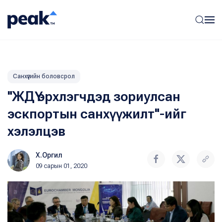
Санхүүгийн боловсрол
"ЖДҮ эрхлэгчдэд зориулсан
эскпортын санхүүжилт"-ийг
хэлэлцэв
Х.Оргил
09 сарын 01, 2020