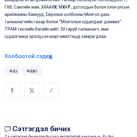
ГХЯ, Сангийн яам, ХХААХҮЯ, МҮХАҮТ, дотоодын болон олон улсын
арилжааны банкууд, Европын холбооны Монгол дахь
төлөөлөгчийн газар болон “Монголын худалдааг дэмжих”
ТРАМ төслийн багийн нийт 20 гаруй төлөөлөгч, мөн
судалгаанд оролцсон мэргэжилтнүүд хамрагдлаа.
Холбоотой сэдвүүд
ждү
ждүхс
Сэтгэгдэл бичих
Та сэтгэгдэл бичихдээ бусдад хүндэтгэлтэй хандана уу. Ёс бус