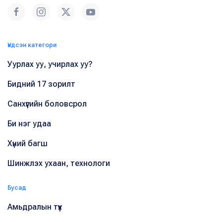
Үндсэн категори
Уурлах уу, учирлах уу?
Бидний 17 зорилт
Санхүүгийн боловсрол
Би нэг удаа
Хүний багш
Шинжлэх ухаан, технологи
Бусад
Амьдралын түүх