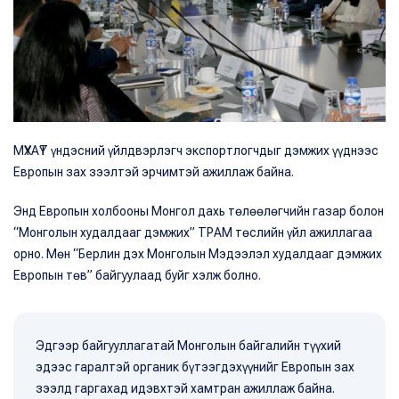
МҮХАҮТ үндэсний үйлдвэрлэгч экспортлогчдыг дэмжих үүднээс
Европын зах зээлтэй эрчимтэй ажиллаж байна.
Энд Европын холбооны Монгол дахь төлөөлөгчийн газар болон
“Монголын худалдааг дэмжих” ТРАМ төслийн үйл ажиллагаа
орно. Мөн “Берлин дэх Монголын Мэдээлэл худалдааг дэмжих
Европын төв” байгуулаад буйг хэлж болно.
Эдгээр байгууллагатай Монголын байгалийн түүхий
эдээс гаралтэй органик бүтээгдэхүүнийг Европын зах
зээлд гаргахад идэвхтэй хамтран ажиллаж байна.