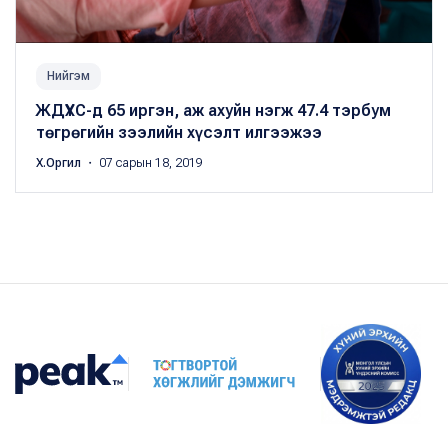
Нийгэм
ЖДҮХС-д 65 иргэн, аж ахуйн нэгж 47.4 тэрбум
төгрөгийн зээлийн хүсэлт илгээжээ
Х.Оргил
・ 07 сарын 18, 2019