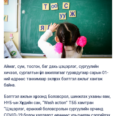
Аймаг, сум, тосгон, баг дахь цэцэрлэг, сургуулийн
хичээл, сургалтын үйл ажиллагааг гуравдугаар сарын 01-
ний өдрөөс танхимаар эхлүүлэх бэлтгэл ажлыг хангаж
байна.
Бэлтгэл ажлын хүрээнд Боловсрол, шинжлэх ухааны яам,
НҮБ-ын Хүүхдийн сан, “Wash action” ТББ хамтран
“Цэцэрлэг, ерөнхий боловсролын сургуулийн орчинд
COVID-19 болон халдварт өвчнөөс урьдчилан сэргийлэх