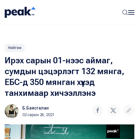
Нийгэм
Ирэх сарын 01-нээс аймаг,
сумдын цэцэрлэгт 132 мянга,
ЕБС-д 350 мянган хүүхэд
танхимаар хичээллэнэ
Б.Баясгалан
02 сарын 26, 2021