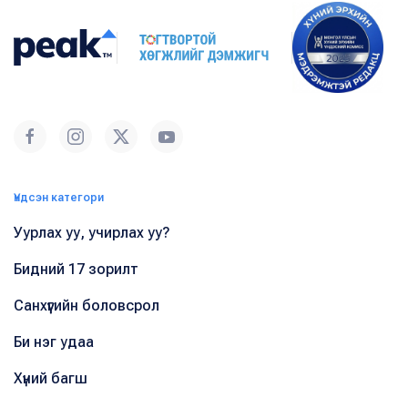
Үндсэн категори
Уурлах уу, учирлах уу?
Бидний 17 зорилт
Санхүүгийн боловсрол
Би нэг удаа
Хүний багш