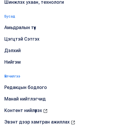
Шинжлэх ухаан, технологи
Бусад
Амьдралын түүх
Цэгцтэй Сэтгэх
Дэлхий
Нийгэм
Үйлчилгээ
Редакцын бодлого
Манай нийтлэгчид
Контент нийлүүлэх
Эвэнт дээр хамтран ажиллах