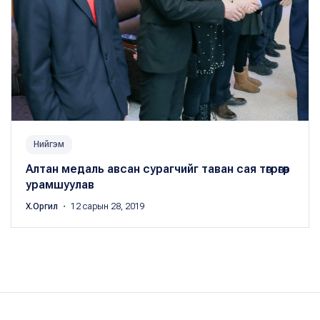
Нийгэм
Алтан медаль авсан сурагчийг таван сая төгрөгөөр
урамшуулав
Х.Оргил
・ 12 сарын 28, 2019