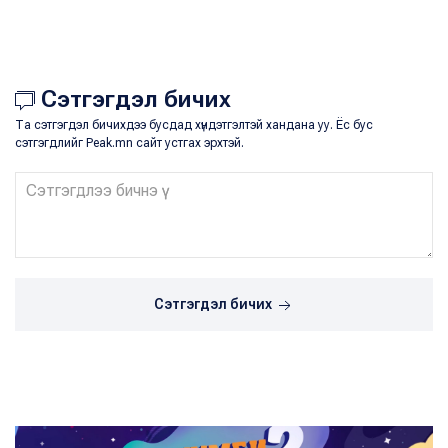
Сэтгэгдэл бичих
Та сэтгэгдэл бичихдээ бусдад хүндэтгэлтэй хандана уу. Ёс бус
сэтгэгдлийг Peak.mn сайт устгах эрхтэй.
Сэтгэгдэл бичих