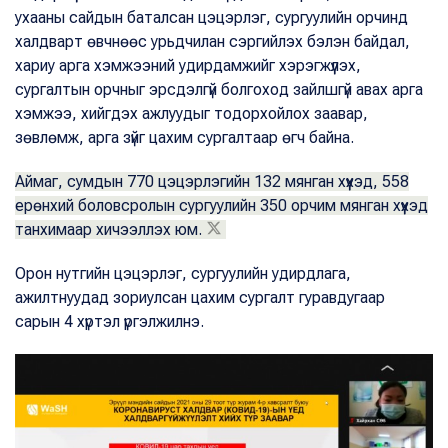
ухааны сайдын баталсан цэцэрлэг, сургуулийн орчинд
халдварт өвчнөөс урьдчилан сэргийлэх бэлэн байдал,
хариу арга хэмжээний удирдамжийг хэрэгжүүлэх,
сургалтын орчныг эрсдэлгүй болгоход зайлшгүй авах арга
хэмжээ, хийгдэх ажлуудыг тодорхойлох заавар,
зөвлөмж, арга зүйг цахим сургалтаар өгч байна.
Аймаг, сумдын 770 цэцэрлэгийн 132 мянган хүүхэд, 558
ерөнхий боловсролын сургуулийн 350 орчим мянган хүүхэд
танхимаар хичээллэх юм.
Орон нутгийн цэцэрлэг, сургуулийн удирдлага,
ажилтнуудад зориулсан цахим сургалт гуравдугаар
сарын 4 хүртэл үргэлжилнэ.