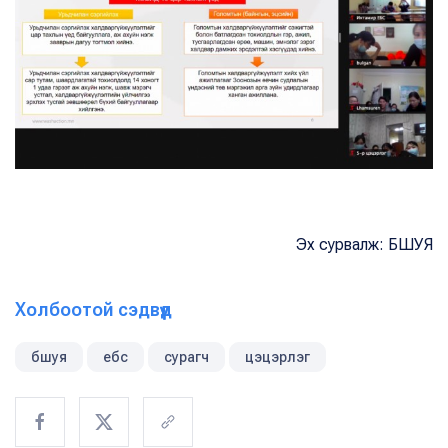
Эх сурвалж: БШУЯ
Холбоотой сэдвүүд
бшуя
ебс
сурагч
цэцэрлэг