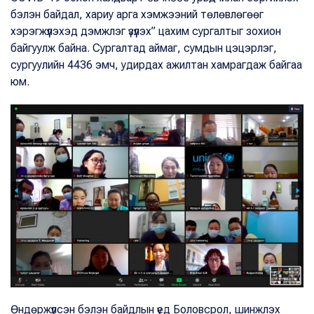
бэлэн байдал, хариу арга хэмжээний төлөвлөгөөг
хэрэгжүүлэхэд дэмжлэг үзүүлэх” цахим сургалтыг зохион
байгуулж байна. Сургалтад аймаг, сумдын цэцэрлэг,
сургуулийн 4436 эмч, удирдах ажилтан хамрагдаж байгаа
юм.
Өндөржүүлсэн бэлэн байдлын үед Боловсрол, шинжлэх