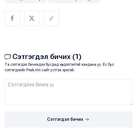
Сэтгэгдэл бичих (1)
Та сэтгэгдэл бичихдээ бусдад хүндэтгэлтэй хандана уу. Ёс бус
сэтгэгдлийг Peak.mn сайт устгах эрхтэй.
Сэтгэгдэл бичих