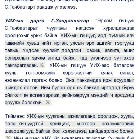
С.Ганбаатарт хандаж үг хэллээ.
УИХ-ын дарга Г.Занданшатар
"Эрхэм гишүүн
С.Ганбаатарыг чуулганы нэгдсэн хуралдаандаа
оролцохыг урьж байна.
УИХ-ын гишүүд ард түмний илч
төлөөлөгчийн хувьд нийт иргэн, улсын эрх ашгийг тэргүүнд
тавьж, Үндсэн хуулийг дээдлэн сахиж, авлига, ашиг
сонирхлын зөрчлөөс ангид байж, төрд үнэнчээр зүтгэхээ
тангарагласан.
УИХ-ын гишүүн УИХ-аас баталсан
хууль, тогтоомжийн хэрэгжилтийг хянах санал,
нэхэмжлэл гаргаж болно.
Энэ танхимдаа ирж асуудлыг
шийдэх ёстой. Ийм бүрэн эрх нь байхад иргэдэд буруу
ойлголт өгч өлсгөлөн зарлаж, өөрийнхөө эрүүл мэндийг ч эрсдэлд
оруулж болохгүй.
Тиймээс
УИХ-ын чуулганы ажиллагаанд оролцож, хууль,
төслөө гишүүдтэй ярилцаж, үнэхээр нэхэмжлэлийн
шаардлагууд байгаа бол хэлэлцээд шийдвэрлэж болно.
Ийм учраас УИХ үйл ажиллагаа явуулдаг. Сүүлийн бүх