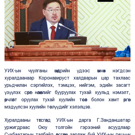
УИХ-ын чуулганы өнөөдрийн үдээс өмнөх нэгдсэн
хуралдаанаар Коронавируст халдварын цар тахлаас
урьдчилан сэргийлэх, тэмцэх, нийгэм, эдийн засагт
үзүүлэх сөрөг нөлөөллийг бууруулах тухай хуульд нэмэлт,
өөрчлөлт оруулах тухай хуулийн төсөл болон хамт өргөн
мэдүүлсэн хуулийн төслүүдийг хэлэлцэв.
Хуралдааны төгсгөлд УИХ-ын дарга Г.Занданшатар
уржигдраас Оюу толгойн гэрээний асуудлаар
Сүхбаатарын талбайд өлсгөлөн зарлаж буй УИХ-ын гишүүн