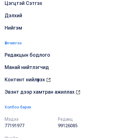
Цэгцтэй Сэтгэх
Дэлхий
Нийгэм
Үйлчилгээ
Редакцын бодлого
Манай нийтлэгчид
Контент нийлүүлэх
Эвэнт дээр хамтран ажиллах
Холбоо барих
Мэдээ
Редакц
77191977
99126085