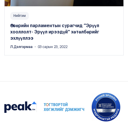
Нийгэм
Өсвөрийн парламентын сурагчид “Эрүүл
хооллолт- Эрүүл ирээдүй” хөтөлбөрийг
эхлүүллээ
Л.Дэлгэрмаа
・ 03 сарын 23, 2022