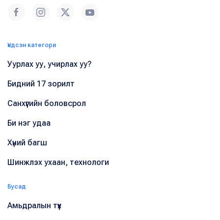
Үндсэн категори
Уурлах уу, учирлах уу?
Бидний 17 зорилт
Санхүүгийн боловсрол
Би нэг удаа
Хүний багш
Шинжлэх ухаан, технологи
Бусад
Амьдралын түүх