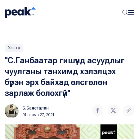
Улс төр
"С.Ганбаатар гишүүнд асуудлыг
чуулганы танхимд хэлэлцэх
бүрэн эрх байхад өлсгөлөн
зарлаж болохгүй"
Б.Баясгалан
01 сарын 27, 2021