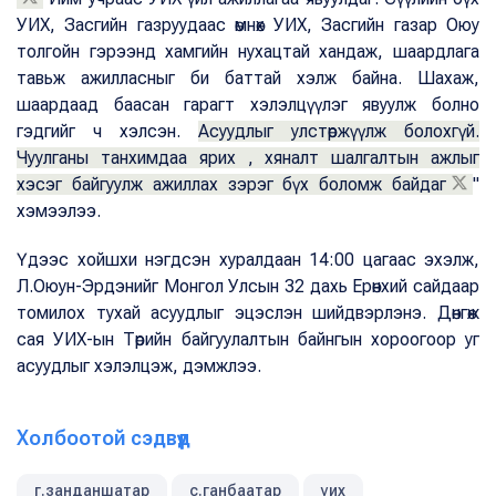
УИХ, Засгийн газруудаас өмнөх УИХ, Засгийн газар Оюу
толгойн гэрээнд хамгийн нухацтай хандаж, шаардлага
тавьж ажилласныг би баттай хэлж байна. Шахаж,
шаардаад баасан гарагт хэлэлцүүлэг явуулж болно
гэдгийг ч хэлсэн.
Асуудлыг улстөржүүлж болохгүй.
Чуулганы танхимдаа ярих , хяналт шалгалтын ажлыг
хэсэг байгуулж ажиллах зэрэг бүх боломж байдаг
"
хэмээлээ.
Үдээс хойшхи нэгдсэн хуралдаан 14:00 цагаас эхэлж,
Л.Оюун-Эрдэнийг Монгол Улсын 32 дахь Ерөнхий сайдаар
томилох тухай асуудлыг эцэслэн шийдвэрлэнэ. Дөнгөж
сая УИХ-ын Төрийн байгуулалтын байнгын хороогоор уг
асуудлыг хэлэлцэж, дэмжлээ.
Холбоотой сэдвүүд
г.занданшатар
с.ганбаатар
уих