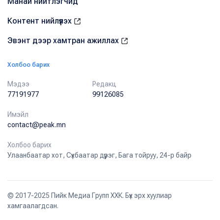
Манай нийтлэгчид
Контент нийлүүлэх
Эвэнт дээр хамтран ажиллах
Холбоо барих
Мэдээ
Редакц
77191977
99126085
Имэйл
contact@peak.mn
Холбоо барих
Улаанбаатар хот, Сүхбаатар дүүрэг, Бага тойруу, 24-р байр
© 2017-2025 Пийк Медиа Групп ХХК. Бүх эрх хуулиар
хамгаалагдсан.