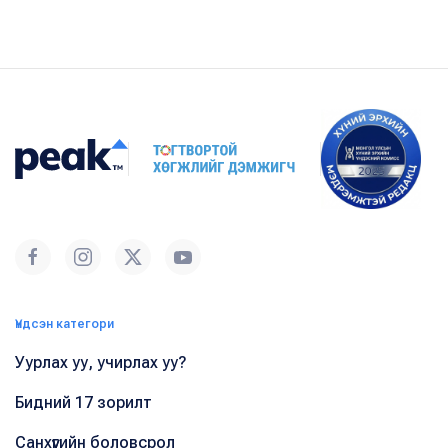
Үндсэн категори
Уурлах уу, учирлах уу?
Бидний 17 зорилт
Санхүүгийн боловсрол