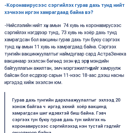
-Коронавирусээс сэргийлэх гурав дахь тунд нийт
хэчнээн иргэн хамрагдаад байна вэ?
-Нийслэлийн нийт хүн амын 74 хувь нь коронавирусээс
сэргийлэх нэгдүгээр тунд, 73 хувь нь хоёр дахь тунд
хамрагдсан бол вакцины гурав дахь тун буюу сэргээх
тунд хүн амын 11 хувь нь хамрагдаад байна. Сэргээх
тунгийн вакцинжуулалтыг наймдугаар сард АстраЗенека
вакцинаар эхэлсэн бөгөөд эхэн үед эрүүл мэндийн
байгууллагын ажилтан, эмч мэргэжилтнүүдийг хамруулж
байсан бол есдүгээр сарын 11-нээс 18-аас дээш насны
иргэдэд хийж эхэлсэн юм.
Гурав дахь тунгийн дархлаажуулалтыг эхлээд 20
хонож байгаа ч иргэд эхний хоёр вакцинд
хамрагдсан шиг идэвхтэй биш байна. Гэвч
сэргээх тун буюу гурав дахь тун хийлгэх нь
коронавирусээс сэргийлэхэд нэн тустай гэдгийг
онцолмоор байна.