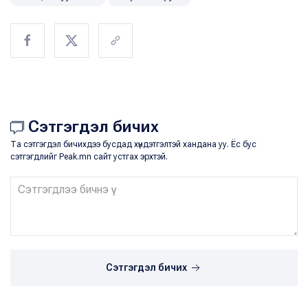
Сэтгэгдэл бичих
Та сэтгэгдэл бичихдээ бусдад хүндэтгэлтэй хандана уу. Ёс бус
сэтгэгдлийг Peak.mn сайт устгах эрхтэй.
Сэтгэгдэл бичих