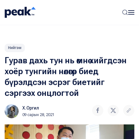
Нийгэм
Гурав дахь тун нь өмнө хийгдсэн
хоёр тунгийн нөлөөгөөр биед
бүрэлдсэн эсрэг биетийг
сэргээх онцлогтой
Х.Оргил
09 сарын 28, 2021