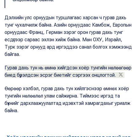
Дэлхийн улс орнуудын туршлагаас харсан ч гурав дахь
тунг чухалчилж байна. Азийн орнуудаас Камбож, Европын
орнуудаас Франц, Герман зэрэг орон гурав дахь тунг
есдүгээр сараас эхлэн хийж байна. Мөн ОХУ, Израйл,
Турк зэрэг орнууд ард иргэддээ санал болгох хэмжээнд
байгаа.
Гурав дахь тун нь өмнө хийгдсэн хоёр тунгийн нөлөөгөөр
биед бүрэлдсэн эсрэг биетийг сэргээх онцлогтой.
Өөрөөр хэлбэл, гурав дахь тун хийлгэснээр өмнөх хоёр
тунгийн нөлөөлөл улам сайжирна. Тиймээс иргэд та
бүхнийг дархлаажуулалтад идэвхтэй хамрагдахыг уриалж
байна.