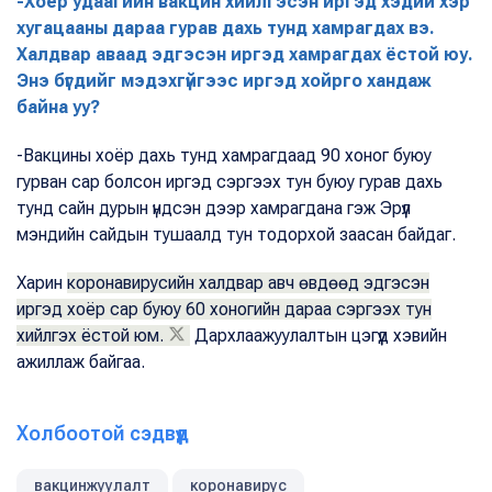
-Хоёр удаагийн вакцин хийлгэсэн иргэд хэдий хэр
хугацааны дараа гурав дахь тунд хамрагдах вэ.
Халдвар аваад эдгэсэн иргэд хамрагдах ёстой юу.
Энэ бүгдийг мэдэхгүйгээс иргэд хойрго хандаж
байна уу?
-Вакцины хоёр дахь тунд хамрагдаад 90 хоног буюу
гурван сар болсон иргэд сэргээх тун буюу гурав дахь
тунд сайн дурын үндсэн дээр хамрагдана гэж Эрүүл
мэндийн сайдын тушаалд тун тодорхой заасан байдаг.
Харин
коронавирусийн халдвар авч өвдөөд эдгэсэн
иргэд хоёр сар буюу 60 хоногийн дараа сэргээх тун
хийлгэх ёстой юм.
Дархлаажуулалтын цэгүүд хэвийн
ажиллаж байгаа.
Холбоотой сэдвүүд
вакцинжуулалт
коронавирус