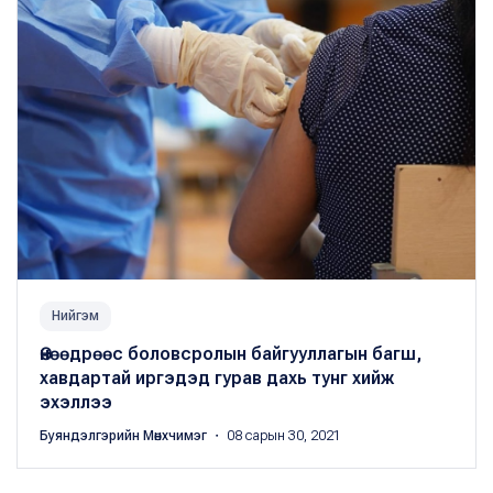
Нийгэм
Өнөөдрөөс боловсролын байгууллагын багш,
хавдартай иргэдэд гурав дахь тунг хийж
эхэллээ
Буяндэлгэрийн Мөнхчимэг
・ 08 сарын 30, 2021