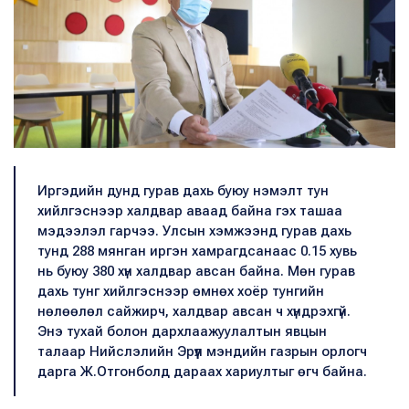
Иргэдийн дунд гурав дахь буюу нэмэлт тун
хийлгэснээр халдвар аваад байна гэх ташаа
мэдээлэл гарчээ. Улсын хэмжээнд гурав дахь
тунд 288 мянган иргэн хамрагдсанаас 0.15 хувь
нь буюу 380 хүн халдвар авсан байна. Мөн гурав
дахь тунг хийлгэснээр өмнөх хоёр тунгийн
нөлөөлөл сайжирч, халдвар авсан ч хүндрэхгүй.
Энэ тухай болон дархлаажуулалтын явцын
талаар Нийслэлийн Эрүүл мэндийн газрын орлогч
дарга Ж.Отгонболд дараах хариултыг өгч байна.