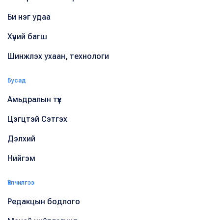
Би нэг удаа
Хүний багш
Шинжлэх ухаан, технологи
Бусад
Амьдралын түүх
Цэгцтэй Сэтгэх
Дэлхий
Нийгэм
Үйлчилгээ
Редакцын бодлого