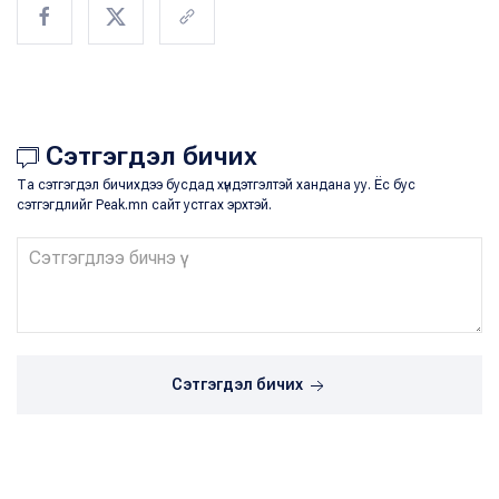
Сэтгэгдэл бичих
Та сэтгэгдэл бичихдээ бусдад хүндэтгэлтэй хандана уу. Ёс бус
сэтгэгдлийг Peak.mn сайт устгах эрхтэй.
Сэтгэгдэл бичих