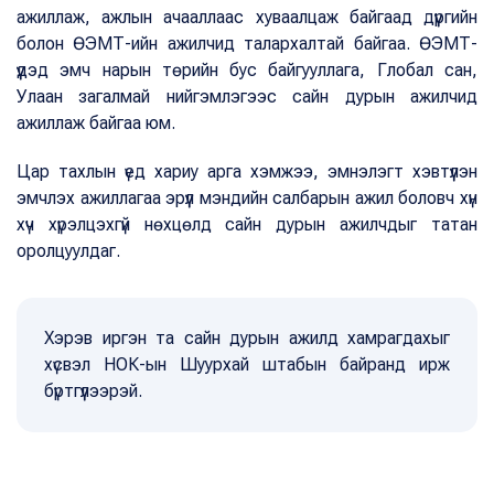
ажиллаж, ажлын ачааллаас хуваалцаж байгаад дүүргийн
болон ӨЭМТ-ийн ажилчид талархалтай байгаа. ӨЭМТ-
үүдэд эмч нарын төрийн бус байгууллага, Глобал сан,
Улаан загалмай нийгэмлэгээс сайн дурын ажилчид
ажиллаж байгаа юм.
Цар тахлын үед хариу арга хэмжээ, эмнэлэгт хэвтүүлэн
эмчлэх ажиллагаа эрүүл мэндийн салбарын ажил боловч хүн
хүч хүрэлцэхгүй нөхцөлд сайн дурын ажилчдыг татан
оролцуулдаг.
Хэрэв иргэн та сайн дурын ажилд хамрагдахыг
хүсвэл НОК-ын Шуурхай штабын байранд ирж
бүртгүүлээрэй.