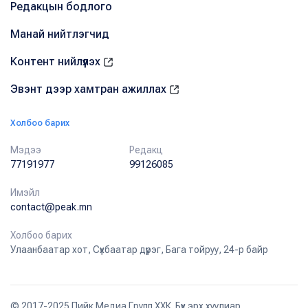
Редакцын бодлого
Манай нийтлэгчид
Контент нийлүүлэх
Эвэнт дээр хамтран ажиллах
Холбоо барих
Мэдээ
Редакц
77191977
99126085
Имэйл
contact@peak.mn
Холбоо барих
Улаанбаатар хот, Сүхбаатар дүүрэг, Бага тойруу, 24-р байр
© 2017-2025 Пийк Медиа Групп ХХК. Бүх эрх хуулиар