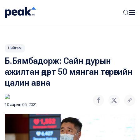
Нийгэм
Б.Бямбадорж: Сайн дурын
ажилтан өдөрт 50 мянган төгрөгийн
цалин авна
10 сарын 05, 2021