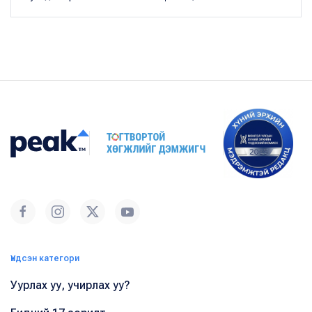
Үндсэн категори
Уурлах уу, учирлах уу?