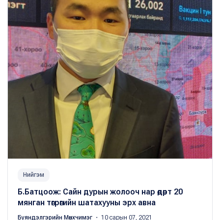
Нийгэм
Б.Батцоож: Сайн дурын жолооч нар өдөрт 20
мянган төгрөгийн шатахууны эрх авна
Буяндэлгэрийн Мөнхчимэг
・ 10 сарын 07, 2021