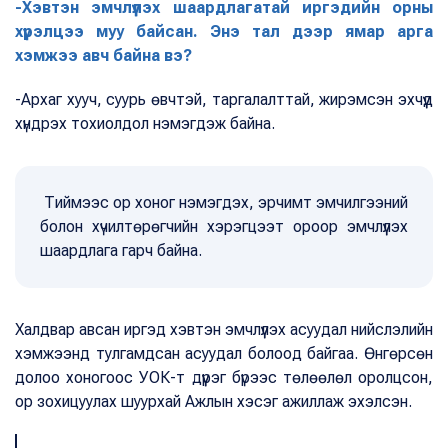
-Хэвтэн эмчлүүлэх шаардлагатай иргэдийн орны
хүрэлцээ муу байсан. Энэ тал дээр ямар арга
хэмжээ авч байна вэ?
-Архаг хууч, суурь өвчтэй, таргалалттай, жирэмсэн эхчүүд
хүндрэх тохиолдол нэмэгдэж байна.
Тиймээс ор хоног нэмэгдэх, эрчимт эмчилгээний
болон хүчилтөрөгчийн хэрэгцээт ороор эмчлүүлэх
шаардлага гарч байна.
Халдвар авсан иргэд хэвтэн эмчлүүлэх асуудал нийслэлийн
хэмжээнд тулгамдсан асуудал болоод байгаа. Өнгөрсөн
долоо хоногоос УОК-т дүүрэг бүрээс төлөөлөл оролцсон,
ор зохицуулах шуурхай Ажлын хэсэг ажиллаж эхэлсэн.