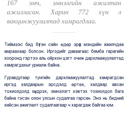
167 эмч, эмнэлгийн ажилтан
ажилласан. Харин 772 хүн л
вакцинжуулалтад хамрагдлаа.
Тиймээс бид бүтэн сайн өдөр эрүүл мэндийн ажилчдаа
амраахаар болсон. Иргэдийг даваагаас бямба гарагийн
хооронд гэртээ аль ойрхон цэгт очиж дархлаажуулалтад
хамрагдахыг уриалж байна.
Гуравдугаар тунгийн дархлаажуулалтад хамрагдсан
иргэд халдварын эрсдэлд өртөх, халдвар авсан
тохиолдолд хүндрэх, эмнэлэгт хэвтэх тохиолдол бага
байна гэсэн олон улсын судалгаа гарсан. Энэ нь бидний
хийсэн ажиглалт судалгаагаар ч харагдаж байгаа юм.