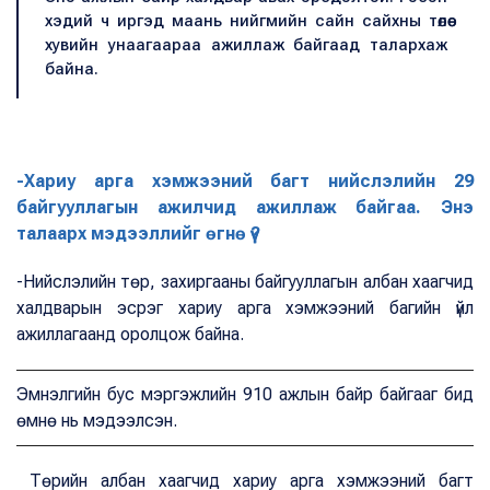
хэдий ч иргэд маань нийгмийн сайн сайхны төлөө
хувийн унаагаараа ажиллаж байгаад талархаж
байна.
-Хариу арга хэмжээний багт нийслэлийн 29
байгууллагын ажилчид ажиллаж байгаа. Энэ
талаарх мэдээллийг өгнө үү?
-Нийслэлийн төр, захиргааны байгууллагын албан хаагчид
халдварын эсрэг хариу арга хэмжээний багийн үйл
ажиллагаанд оролцож байна.
Эмнэлгийн бус мэргэжлийн 910 ажлын байр байгааг бид
өмнө нь мэдээлсэн.
Төрийн албан хаагчид хариу арга хэмжээний багт