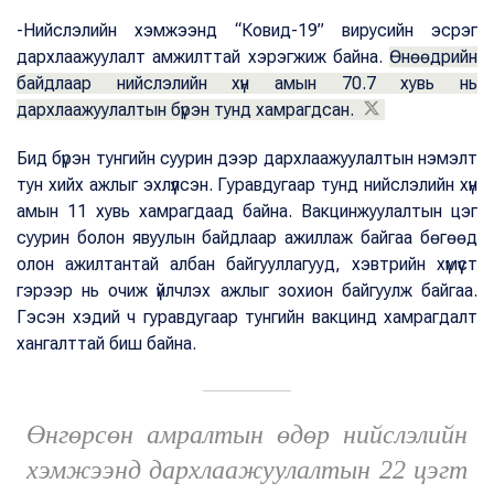
-Нийслэлийн хэмжээнд “Ковид-19” вирусийн эсрэг
дархлаажуулалт амжилттай хэрэгжиж байна.
Өнөөдрийн
байдлаар нийслэлийн хүн амын 70.7 хувь нь
дархлаажуулалтын бүрэн тунд хамрагдсан.
Бид бүрэн тунгийн суурин дээр дархлаажуулалтын нэмэлт
тун хийх ажлыг эхлүүлсэн. Гуравдугаар тунд нийслэлийн хүн
амын 11 хувь хамрагдаад байна. Вакцинжуулалтын цэг
суурин болон явуулын байдлаар ажиллаж байгаа бөгөөд
олон ажилтантай албан байгууллагууд, хэвтрийн хүмүүст
гэрээр нь очиж үйлчлэх ажлыг зохион байгуулж байгаа.
Гэсэн хэдий ч гуравдугаар тунгийн вакцинд хамрагдалт
хангалттай биш байна.
Өнгөрсөн амралтын өдөр нийслэлийн
хэмжээнд дархлаажуулалтын 22 цэгт