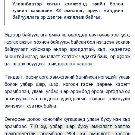
Улаанбаатар хотын хэмжээнд төрийн болон
хувийн хэвшлийн 48 эмнэлэг, эрүүл мэндийн
байгууллага ор дэлгэн ажиллаж байгаа.
Эдгээр байгууллага өмнө нь өөрсдөө өвчтөнөө хэвтүүлэх,
гаргах ажлыг зохион байгуулж байсан бол нэгдсэн зохион
байгуулалт хийснээр өндөр эрсдэлтэй, хүнд, хүндэвтэр
оноштой иргэд эмнэлэгт хэвтэж чадахгүй байх, ор хүлээж
цаг алдах асуудлыг шийдвэрлэж чадсан.
Тандалт, хариу арга хэмжээний багийнхан иргэдийг улаан
болон улбар шар, шар, ногоон гэсэн дөрвөн хэсэгт
эрэмбэлэн, улаан, улбар шар эрэмбэд орсон иргэдээ ор
зохицуулалтын нэгдсэн удирдлагын төвөөр дамжуулж
эмнэлэгт хэвтүүлж байна.
Өнгөрсөн долоо хоногийн хугацаанд улаан буюу нэн хүнд
эрэмбээс
710 хүн, улбар шар буюу эмнэлэгт хэвтэх
шаардлагатай эрэмбээс 954 хүн эмнэлэгт хэвтэн