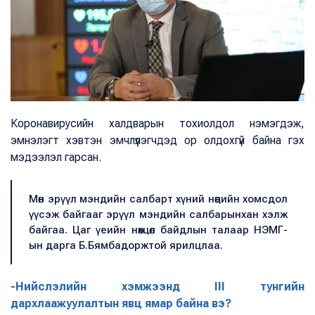
Коронавирусийн халдварын тохиолдол нэмэгдэж,
эмнэлэгт хэвтэн эмчлүүлэгчдэд ор олдохгүй байна гэх
мэдээлэл гарсан.
Мөн эрүүл мэндийн салбарт хүний нөөцийн хомсдол
үүсэж байгааг эрүүл мэндийн салбарынхан хэлж
байгаа. Цаг үеийн нөхцөл байдлын талаар НЭМГ-
ын дарга Б.Бямбадоржтой ярилцлаа.
-Нийслэлийн хэмжээнд III тунгийн
дархлаажуулалтын явц ямар байна вэ?