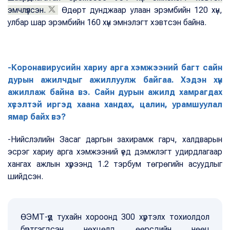
эмчлүүлсэн.
Өдөрт дунджаар улаан эрэмбийн 120 хүн,
улбар шар эрэмбийн 160 хүн эмнэлэгт хэвтсэн байна.
-Коронавирусийн хариу арга хэмжээний багт сайн
дурын ажилчдыг ажиллуулж байгаа. Хэдэн хүн
ажиллаж байна вэ. Сайн дурын ажилд хамрагдах
хүсэлтэй иргэд хаана хандах, цалин, урамшуулал
ямар байх вэ?
-Нийслэлийн Засаг даргын захирамж гарч, халдварын
эсрэг хариу арга хэмжээний үед дэмжлэгт удирдлагаар
хангах ажлын хүрээнд 1.2 тэрбум төгрөгийн асуудлыг
шийдсэн.
ӨЭМТ-үүд тухайн хороонд 300 хүртэлх тохиолдол
бүртгэгдсэн нөхцөлд өөрсдийн нөөц