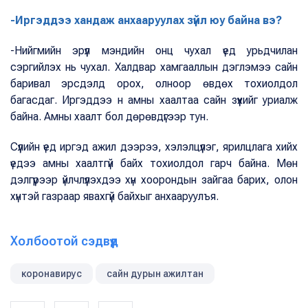
-Иргэддээ хандаж анхааруулах зүйл юу байна вэ?
-Нийгмийн эрүүл мэндийн онц чухал үед урьдчилан
сэргийлэх нь чухал. Халдвар хамгааллын дэглэмээ сайн
баривал эрсдэлд орох, олноор өвдөх тохиолдол
багасдаг. Иргэддээ н амны хаалтаа сайн зүүхийг уриалж
байна. Амны хаалт бол дөрөвдүгээр тун.
Сүүлийн үед иргэд ажил дээрээ, хэлэлцүүлэг, ярилцлага хийх
үедээ амны хаалтгүй байх тохиолдол гарч байна. Мөн
дэлгүүрээр үйлчлүүлэхдээ хүн хоорондын зайгаа барих, олон
хүнтэй газраар явахгүй байхыг анхааруулъя.
Холбоотой сэдвүүд
коронавирус
сайн дурын ажилтан