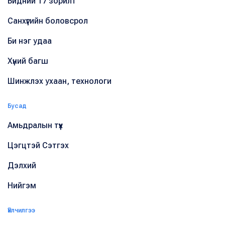
Бидний 17 зорилт
Санхүүгийн боловсрол
Би нэг удаа
Хүний багш
Шинжлэх ухаан, технологи
Бусад
Амьдралын түүх
Цэгцтэй Сэтгэх
Дэлхий
Нийгэм
Үйлчилгээ