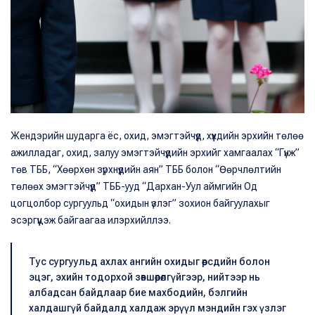
Жендэрийн шударга ёс, охид, эмэгтэйчүүд, хүүхдийн эрхийн төлөө
ажилладаг, охид, залуу эмэгтэйчүүдийн эрхийг хамгаалах “Гүнж”
төв ТББ, “Хөөрхөн зүрхнүүдийн аян” ТББ болон “Өөрчлөлтийн
төлөөх эмэгтэйчүүд” ТББ-ууд “Дархан-Уул аймгийн Од
цогцолбор сургуульд “охидын үзлэг” зохион байгуулахыг
эсэргүүцэж байгаагаа илэрхийллээ.
Тус сургуульд ахлах ангийн охидыг өөрсдийн болон
эцэг, эхийн тодорхой зөвшөөрөлгүйгээр, нийтээр нь
албадсан байдлаар бие махбодийн, бэлгийн
халдашгүй байдалд халдаж эрүүл мэндийн гэх үзлэг