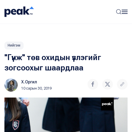
Нийгэм
"Гүнж" төв охидын үзлэгийг
зогсоохыг шаардлаа
Х.Оргил
10 сарын 30, 2019