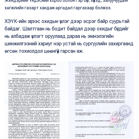
Жендэрийн Үндэсний хороо болон Гэр бүл, хүүхэд, залуучуудын
хөгжлийн газарт хандаж өргөдөл гаргахаар болжээ.
ХЭҮК-ийн зүгээс охидын үзлэг дээр эсрэг байр суурьтай
байдаг. Шалтгаан нь бодит байдал дээр охидыг бүгдийг
нь албадаж үзлэгт оруулаад дараа нь эмнэлэгийн
шинжилгээний хариуг нэр устай нь сургуулийн захиргаанд
өгсөн тохиолдол цөөнгүй гарсан аж.