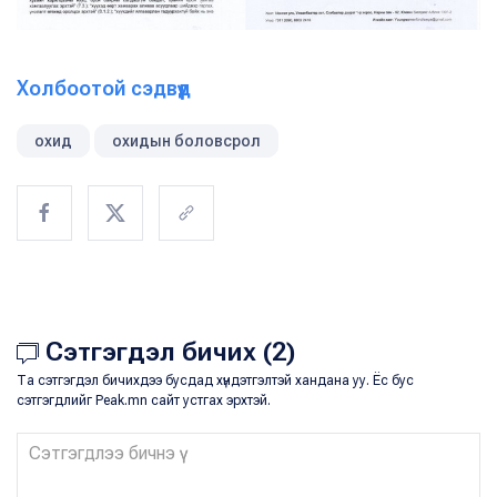
Холбоотой сэдвүүд
охид
охидын боловсрол
Сэтгэгдэл бичих (2)
Та сэтгэгдэл бичихдээ бусдад хүндэтгэлтэй хандана уу. Ёс бус
сэтгэгдлийг Peak.mn сайт устгах эрхтэй.