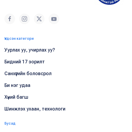
Үндсэн категори
Уурлах уу, учирлах уу?
Бидний 17 зорилт
Санхүүгийн боловсрол
Би нэг удаа
Хүний багш
Шинжлэх ухаан, технологи
Бусад