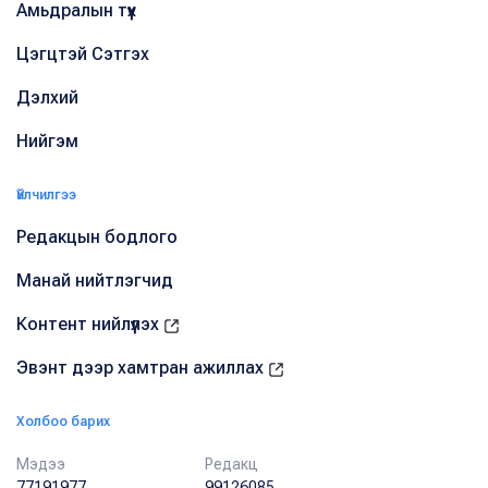
Амьдралын түүх
Цэгцтэй Сэтгэх
Дэлхий
Нийгэм
Үйлчилгээ
Редакцын бодлого
Манай нийтлэгчид
Контент нийлүүлэх
Эвэнт дээр хамтран ажиллах
Холбоо барих
Мэдээ
Редакц
77191977
99126085