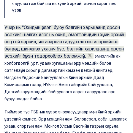
явуулах гэж байгаа нь хүний эрхийг зөрчсөн хэрэг гэж
үзэв.
Учир нь "Охидын үзлэг” буюу бэлгийн харьцаанд орсон
эсэхийг шалгах үзлэг нь охид, эмэгтэйчүүдийн хүний эрхийн
ноцтой зөрчил, ялгаварлан гадуурхалтын илэрхийлэл
бөгөөд шинжлэх ухаанч бус, бэлгийн харилцаанд орсон
эсэхийг бүрэн тодорхойлох боломжгүй,
эмнэлгийн ач
холбогдолгүй, урт, удаан хугацааны эрүүл мэндийн болон
сэтгэлзүйн сөрөг үр дагавартай хэмээн дэлхий нийтээр,
Нэгдсэн Үндэсний Байгууллагын Хүний эрхийн Дээд
Комиссарын газар, НҮБ-ын Эмэгтэйчүүдийн байгууллага,
Дэлхийн эрүүл мэндийн байгууллага зэрэг газруудаас эрс
буруушаадаг байна.
Тиймээс тус ТББ-ын зүгээс энэхүү асуудлаар мөн Хүний эрхийн
үндэсний комисс, Эрүүл мэндийн яам, Боловсрол, соёл, шинжлэх
ухаан, спортын яам, Монгол Улсын Засгийн газрын харьяа