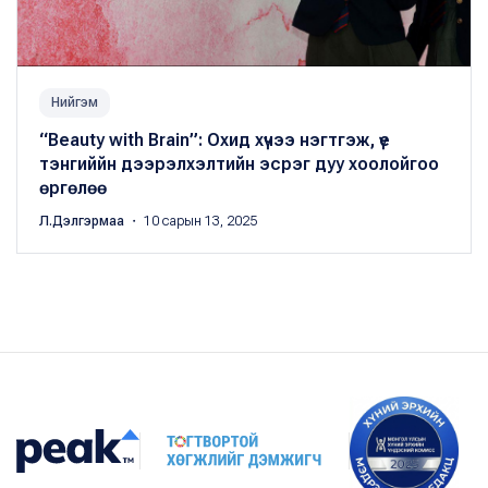
Нийгэм
“Beauty with Brain”: Охид хүчээ нэгтгэж, үе
тэнгиййн дээрэлхэлтийн эсрэг дуу хоолойгоо
өргөлөө
Л.Дэлгэрмаа
・ 10 сарын 13, 2025