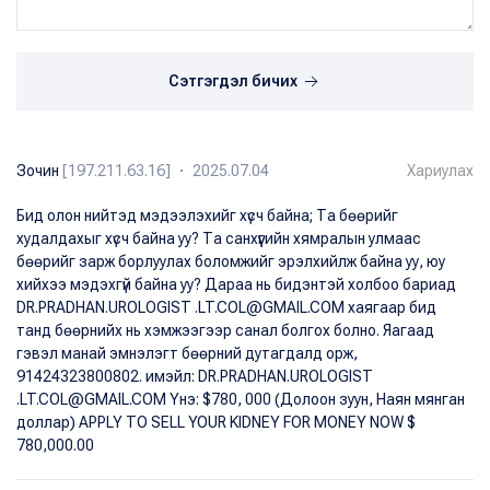
Сэтгэгдэл бичих
Зочин
[197.211.63.16] ・ 2025.07.04
Хариулах
Бид олон нийтэд мэдээлэхийг хүсч байна; Та бөөрийг
худалдахыг хүсч байна уу? Та санхүүгийн хямралын улмаас
бөөрийг зарж борлуулах боломжийг эрэлхийлж байна уу, юу
хийхээ мэдэхгүй байна уу? Дараа нь бидэнтэй холбоо бариад
DR.PRADHAN.UROLOGIST .LT.COL@GMAIL.COM хаягаар бид
танд бөөрнийх нь хэмжээгээр санал болгох болно. Яагаад
гэвэл манай эмнэлэгт бөөрний дутагдалд орж,
91424323800802. имэйл: DR.PRADHAN.UROLOGIST
.LT.COL@GMAIL.COM Yнэ: $780, 000 (Долоон зуун, Наян мянган
доллар) APPLY TO SELL YOUR KIDNEY FOR MONEY NOW $
780,000.00