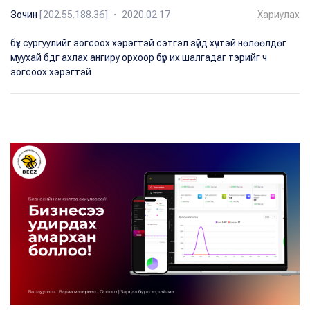
Зочин
[202.55.188.36] ・ 2020.02.17
Хариулах
бүх сургуулийг зогсоох хэрэгтэй сэтгэл зүйд хүчтэй нөлөөлдөг
муухай бдг ахлах ангиру орхоор бүүр их шалгадаг тэрийг ч
зогсоох хэрэгтэй