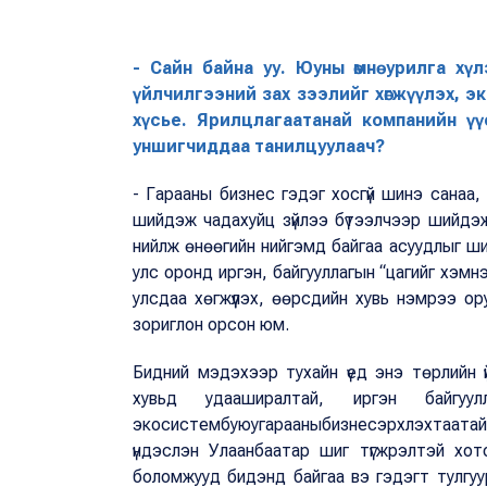
- Сайн байна уу. Юуны өмнө урилга х
үйлчилгээний зах зээлийг хөгжүүлэх, 
хүсье. Ярилцлагаатанай компанийн үүс
уншигчиддаа танилцуулаач?
- Гарааны бизнес гэдэг хосгүй шинэ санаа
шийдэж чадахуйц зүйлээ бүтээлчээр шийдэж 
нийлж өнөөгийн нийгэмд байгаа асуудлыг ш
улс оронд иргэн, байгууллагын “цагийг хэмнэ
улсдаа хөгжүүлэх, өөрсдийн хувь нэмрээ о
зориглон орсон юм.
Бидний мэдэхээр тухайн үед энэ төрлийн үйл
хувьд удааширалтай, иргэн байгуу
экосистембуюугарааныбизнесэрхлэхтаатайор
үндэслэн Улаанбаатар шиг түгжрэлтэй хот
боломжууд бидэнд байгаа вэ гэдэгт тулгуу