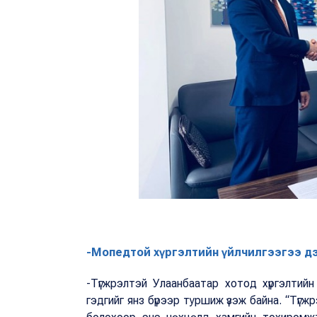
-Мопедтой хүргэлтийн үйлчилгээгээ д
-Түгжрэлтэй Улаанбаатар хотод хүргэлтийн
гэдгийг янз бүрээр туршиж үзэж байна. “Түгж