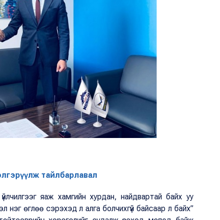
элгэрүүлж тайлбарлавал
 үйлчилгээг яаж хамгийн хурдан, найдвартай байх уу
рэл нэг өглөө сэрэхэд л алга болчихгүй байсаар л байх”