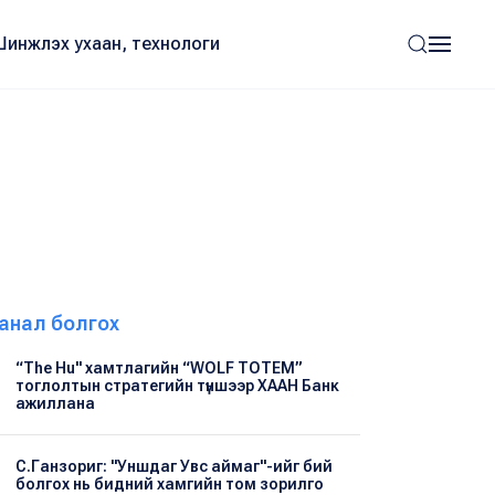
Шинжлэх ухаан, технологи
анал болгох
“The Hu" хамтлагийн “WOLF TOTEM”
тоглолтын стратегийн түншээр ХААН Банк
ажиллана
С.Ганзориг: "Уншдаг Увс аймаг"-ийг бий
болгох нь бидний хамгийн том зорилго