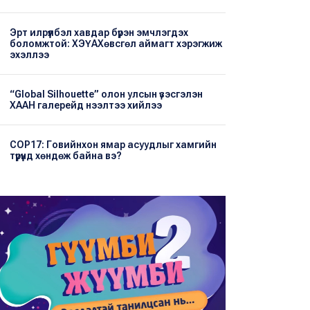
Эрт илрүүлбэл хавдар бүрэн эмчлэгдэх
боломжтой: ХЭҮА​Хөвсгөл аймагт хэрэгжиж
эхэллээ
“Global Silhouette” олон улсын үзэсгэлэн
ХААН галерейд нээлтээ хийлээ
COP17: Говийнхон ямар асуудлыг хамгийн
түрүүнд хөндөж байна вэ?