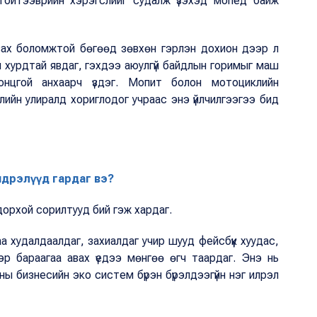
ойтээврийн хэрэгслийг судалж үзэхэд мопед байж
вах боломжтой бөгөөд зөвхөн гэрлэн дохион дээр л
 хурдтай явдаг, гэхдээ аюулгүй байдлын горимыг маш
нцгой анхаарч үздэг. Мопит болон мотоциклийн
лийн улиралд хориглодог учраас энэ үйлчилгээгээ бид
ндрэлүүд гардаг вэ?
дорхой сорилтууд бий гэж хардаг.
аа худалдаалдаг, захиалдаг учир шууд фейсбүүк хуудас,
эр бараагаа авах үедээ мөнгөө өгч таардаг. Энэ нь
ны бизнесийн эко систем бүрэн бүрэлдээгүйн нэг илрэл