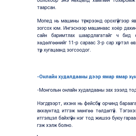
болохоор энэ нөхцөлд хамгийн тохиромжт
таарсан.
Мопед нь машины түгжрээнд орохгүйгээр я
зогсох юм. Ингэснээр машинаас хоёр дахин
сайн баримтлах шаардлагатайг ч бид о
хөдөлгөөнийг 11-р сараас 3-р сар хүртэл өв
түр хугацаанд зогсоодог.
-Онлайн худалдааны дээр ямар ямар хү
-Монголын онлайн худалдааны зах зээлд то
Нэгдүгээрт, ихэнх нь фейсбүүк орчинд барааг
аккаунтад итгэж мөнгөө төлдөггүй. Тэгэхэ
итгэлцэл байхгүйн нэг тод жишээ буюу гараа
гэж хэлж болно.