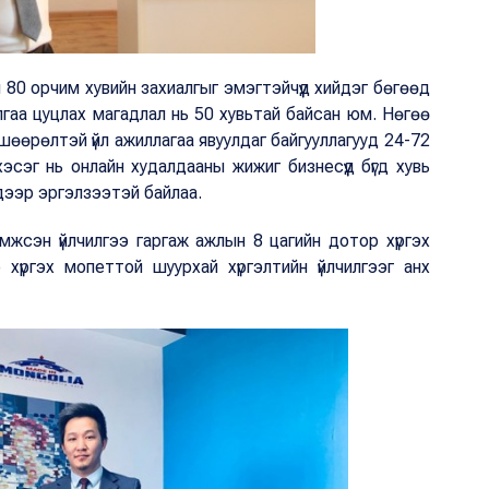
 80 орчим хувийн захиалгыг эмэгтэйчүүд хийдэг бөгөөд
алгаа цуцлах магадлал нь 50 хувьтай байсан юм. Нөгөө
өөрөлтэй үйл ажиллагаа явуулдаг байгууллагууд 24-72
хэсэг нь онлайн худалдааны жижиг бизнесүүд бүгд хувь
дээр эргэлзээтэй байлаа.
жсэн үйлчилгээ гаргаж ажлын 8 цагийн дотор хүргэх
 хүргэх мопеттой шуурхай хүргэлтийн үйлчилгээг анх