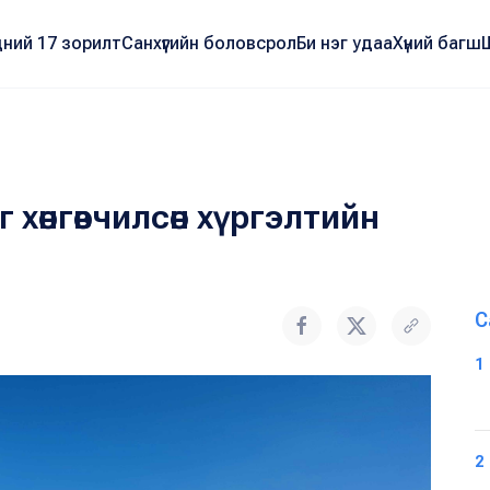
ний 17 зорилт
Санхүүгийн боловсрол
Би нэг удаа
Хүний багш
хөнгөвчилсөн хүргэлтийн
С
1
2