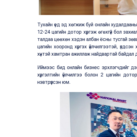
Тухайн үед эд хөгжиж буй онлайн худалдааны
12-24 цагийн дотор хүргэж өгөхгүй бол захи
талдаа цөөхөн хэдэн албан ёсны тусгай зөвш
цагийн хооронд хүргэх үйлчилгээтэй, үлдсэн 
хүнтэй хамтран ажиллаж найдвартай байдал 
Иймээс бид онлайн бизнес эрхлэгчдийг дэм
хүргэлтийн үйлчилгээ болон 2 цагийн дотор
нэвтрүүлсэн юм.