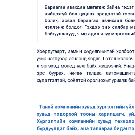
Бараагаа авахдаа мөнгөө төлж байна гэд
нийцэхгүй бол цуцлах эрсдэлтэй гэсэн
болих, эсвэл бараагаа авчихаад бол
чэллэнж болдог. Гэхдээ энэ салбар маан
байгууллагууд ч мөн адил илүү мэргэжл
Хоёрдугаарт, замын хөдөлгөөнтэй холбоотой
учир нэгдүгээр эгнээнд явдаг. Гэтэл жолооч
л эргэхэд мопед явж байх жишээний. Унада
эрс буурах, нөгөө талдаа автомашинт
хүндэтгэлтэй, соёлтой оролцохыг уриалж ба
-Танай компанийн хувьд хүргэлтийн үйлч
хувьд тодорхой тооны харилцагч, үй
Хүргэлтийн компанийн хувьд технол
бүрдүүлдэг байх, энэ талаараа бидэнтэ