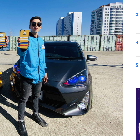
3
4
5