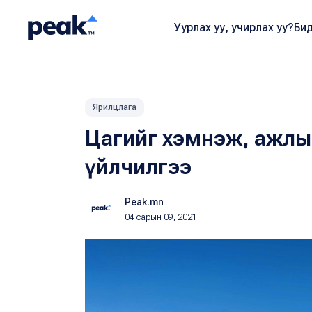
Уурлах уу, учирлах уу?
Бид
Ярилцлага
Цагийг хэмнэж, ажлыг 
үйлчилгээ
Peak.mn
04 сарын 09, 2021