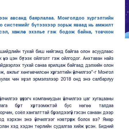
үлээн авсанд баярлалаа. Монголдоо хүргэлтийн
эко системийг бүтээхээр зорьж яваад нь амжилт
эл, хөгжлөөс эхэлье гэж бодож байна, товчхон
, шийдлийн тухай биш нийгэмд байгаа олон асуудлаас
үнэ цэн бүтээх ойлголт гэж ойлгодог. Анхтаван найз
ийдвэрлэх тухай санаа ярилцаж байгаад дэлхийн олон
ж, ажлыг хөнгөвчилсөн хүргэлтийн үйлчилгээ”-г Монгол
руулах чин хүсэл эрмэлзлээр 2018 онд энэ салбарлуу
чилгээ үзүүлэгч компаниудын үйлчилгээ цаг хугацааны
ллага бүрт хүртээмжтэй бус нөгөө талдаа
чин, соёл хангалттай бүрэлдээгүй гэсэн санаан дээр
од хэрхэн энэ үйлчилгээг нэвтрүүлж болох вэ? Ямар
рлан хэд хэдэн төрлийн судалгаа хийж үзсэн. Бидний