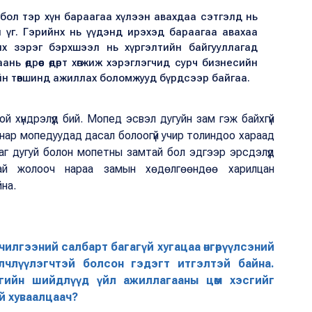
эг бол тэр хүн бараагаа хүлээн авахдаа сэтгэлд нь
 үг. Гэрийнх нь үүдэнд ирэхэд бараагаа авахаа
их зэрэг бэрхшээл нь хүргэлтийн байгууллагад
ь өдрөөс өдөрт хөгжиж хэрэглэгчид сурч бизнесийн
ийн төвшинд ажиллах боломжууд бүрдсээр байгаа.
 хүндрэлүүд бий. Мопед эсвэл дугуйн зам гэж байхгүй
 нар мопедуудад дасал болоогүй учир толиндоо хараад
г дугуй болон мопетны замтай бол эдгээр эрсдэлүүд
ай жолооч нараа замын хөдөлгөөндөө харилцан
йна.
илгээний салбарт багагүй хугацаа өнгөрүүлсэний
лчлүүлэгчтэй болсон гэдэгт итгэлтэй байна.
огийн шийдлүүд үйл ажиллагааны цөм хэсгийг
й хуваалцаач?