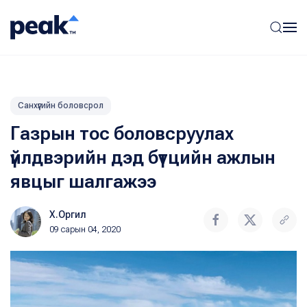
Санхүүгийн боловсрол
Газрын тос боловсруулах
үйлдвэрийн дэд бүтцийн ажлын
явцыг шалгажээ
Х.Оргил
09 сарын 04, 2020