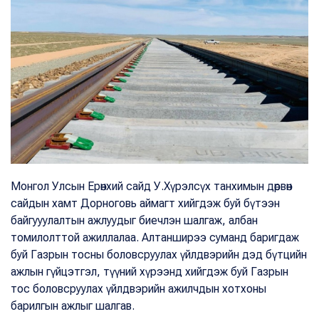
Монгол Улсын Ерөнхий сайд У.Хүрэлсүх танхимын дөрвөн
сайдын хамт Дорноговь аймагт хийгдэж буй бүтээн
байгууулалтын ажлуудыг биечлэн шалгаж, албан
томилолттой ажиллалаа. Алтанширээ суманд баригдаж
буй Газрын тосны боловсруулах үйлдвэрийн дэд бүтцийн
ажлын гүйцэтгэл, түүний хүрээнд хийгдэж буй Газрын
тос боловсруулах үйлдвэрийн ажилчдын хотхоны
барилгын ажлыг шалгав.