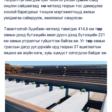
онцлон сайшаагаад мөн чиглэлд газрын тос дамжуулах
хоолой баригдахыг тооцож мэргэжилтнүүд ажлын
уялдаагаа сайжруулж, ажиллахыг сануулсан.
Тавантолгой-Зүүнбаян чиглэлд тавигдах 414,6 км төмөр
замын доод бүтээцийн ажил дуусч дээд бүтээцийн 221
км замын угсралтыг гүйцэтгэж байгаа аж. Уг төмөр замын
трассын дагуу уул уурхайн орд газрын 37 ашиглалтын
лиценз аж ахуйн нэгж, хувь хүмүүст олгогдсон байдаг аж.