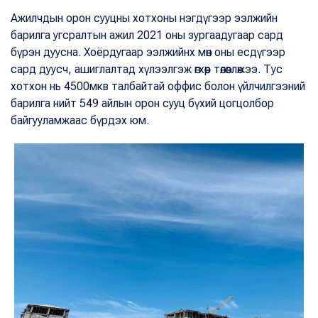
Ажилчдын орон сууцны хотхоны нэгдүгээр ээлжийн
барилга угсралтын ажил 2021 оны зургаадугаар сард
бүрэн дуусна. Хоёрдугаар ээлжийнх мөн оны есдүгээр
сард дуусч, ашиглалтад хүлээлгэж өгхөөр төлөвлөжээ. Тус
хотхон нь 4500мкв талбайтай оффис болон үйлчилгээний
барилга нийт 549 айлын орон сууц бүхий цогцолбор
байгууламжаас бүрдэх юм.