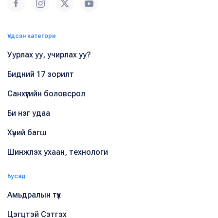
Үндсэн категори
Уурлах уу, учирлах уу?
Бидний 17 зорилт
Санхүүгийн боловсрол
Би нэг удаа
Хүний багш
Шинжлэх ухаан, технологи
Бусад
Амьдралын түүх
Цэгцтэй Сэтгэх