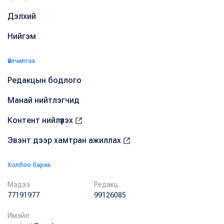
Дэлхий
Нийгэм
Үйлчилгээ
Редакцын бодлого
Манай нийтлэгчид
Контент нийлүүлэх
Эвэнт дээр хамтран ажиллах
Холбоо барих
Мэдээ
Редакц
77191977
99126085
Имэйл