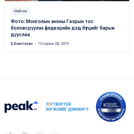
Нийгэм
Фото: Монголын анхны Газрын тос
боловсруулах үйлдвэрийн дэд бүтцийг барьж
дууслаа
Б.Баясгалан
・ 10 сарын 08, 2019