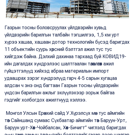
Газрын тосны боловсруулах үйлдвэрийн хувьд
үйлдвэрийн барилгын талбайн тэгшилгээ, 1,5 км урт
хүрээ хашаа, хашаан дотор технологийн бүсэд баригдах
11 объектийн суурь хөрсний бэлтгэл ажил тус тус
хийгдэж байна. Дэлхий дахинаа тархаад буй КОВИД19-
ийн дагалдах хүндрэлээс шалтгаалан төлөвлөгөөт ажил
гүйцэтгэлүүд хийхэд абраа материалын импорт
удаашрах зэрэг хүндрэлүүд гарч 4-5 сарын хугацаа
алдсан ч энэ онд багтаан Газрын тосны үйлдвэрийн
үндсэн барилгын ажлыг эхлүүлэхээр зорьж байгаа
гэдгийг холбогдох ажилтнууд хэллээ.
Монгол Улсын Ерөнхий сайд У.Хүрэлсүх мөн тус аймгийн
төв Сайншанд сумаас Сүхбаатар аймгийн төв Баруун-Урт,
Баруун урт-Хөөт-Чойбалсан, Хөөт-Бичигт” чиглэлд баригдах
зүүн төмөр замын төслүүдийн бэлтгэлийг газар дээр шалгав.