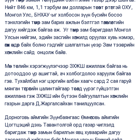
Нийт 846 км, 1,1 тэрбум ам долларын төсөвт өртөгтэй ОХУ,
Монгол Улс, БНХАУ-ыг холбосон зүүн бүсийн босоо
тэнхлэгийн төмөр зам барих ажлын бэлтгэл төлөвлөлтийн
дагуу хийгдэж байгаа аж. Уг төмөр зам баригдвал Монгол
Улсын нийгэм, эдийн засгийн хөгжилд оруулах хувь нэмэр,
өгөөж өндөр байх болно гэдгийг шалгалтын үеэр Зам тээврийн
хөгжлийн сайд онцолж байв.
Мөн төслийн хэрэгжүүлэгчээр ЗХЖШ ажиллаж байгаа нь
дотооддоо үр ашигтай, ач холбогдолоо харуулж байгаа
гэв. Тухайлбал нэг цэргийн албан хаагч сард 2 сая гаруй
мянган төгрөгийн цалинтайгаар төсөлд үүрэг гүйцэтгэн
ажиллана гэж ЗХЖШ ийн бүтээн байгуулалтын хөгжлийн
газрын дарга Д.Жаргалсайхан танилцуулсан.
Дорноговь аймгийн Зүүнбаянгаас Өмнөговь аймгийн
Цогтцэций дэхь Тавантолгой орд газар чиглэлд
баригдаж төмөр замын барилгын явц хуваарийн дагуу
тасралтгүй хийгдэж буйг Монгол улсын Ерөнхий сайд