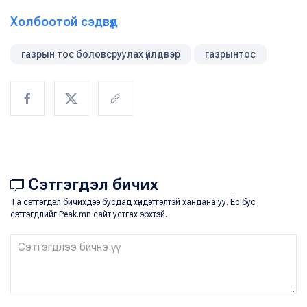
Холбоотой сэдвүүд
газрын тос боловсруулах үйлдвэр
газрынтос
Сэтгэгдэл бичих
Та сэтгэгдэл бичихдээ бусдад хүндэтгэлтэй хандана уу. Ёс бус
сэтгэгдлийг Peak.mn сайт устгах эрхтэй.