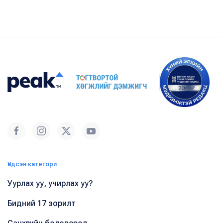
Үндсэн категори
Уурлах уу, учирлах уу?
Бидний 17 зорилт