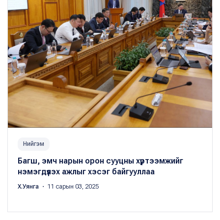
Нийгэм
Багш, эмч нарын орон сууцны хүртээмжийг
нэмэгдүүлэх ажлыг хэсэг байгууллаа
Х.Уянга
・ 11 сарын 03, 2025