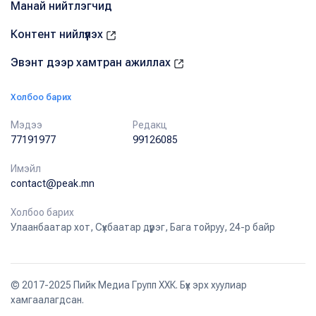
Манай нийтлэгчид
Контент нийлүүлэх
Эвэнт дээр хамтран ажиллах
Холбоо барих
Мэдээ
Редакц
77191977
99126085
Имэйл
contact@peak.mn
Холбоо барих
Улаанбаатар хот, Сүхбаатар дүүрэг, Бага тойруу, 24-р байр
© 2017-2025 Пийк Медиа Групп ХХК. Бүх эрх хуулиар
хамгаалагдсан.