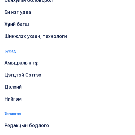
Санхүүгийн боловсрол
Би нэг удаа
Хүний багш
Шинжлэх ухаан, технологи
Бусад
Амьдралын түүх
Цэгцтэй Сэтгэх
Дэлхий
Нийгэм
Үйлчилгээ
Редакцын бодлого