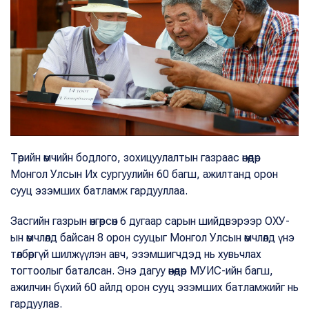
Төрийн өмчийн бодлого, зохицуулалтын газраас өнөөдөр
Монгол Улсын Их сургуулийн 60 багш, ажилтанд орон
сууц эзэмших батламж гардууллаа.
Засгийн газрын өнгөрсөн 6 дугаар сарын шийдвэрээр ОХУ-
ын өмчлөлд байсан 8 орон сууцыг Монгол Улсын өмчлөлд үнэ
төлбөргүй шилжүүлэн авч, эзэмшигчдэд нь хувьчлах
тогтоолыг баталсан. Энэ дагуу өнөөдөр МУИС-ийн багш,
ажилчин бүхий 60 айлд орон сууц эзэмших батламжийг нь
гардуулав.