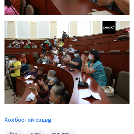
Холбоотой сэдвүүд