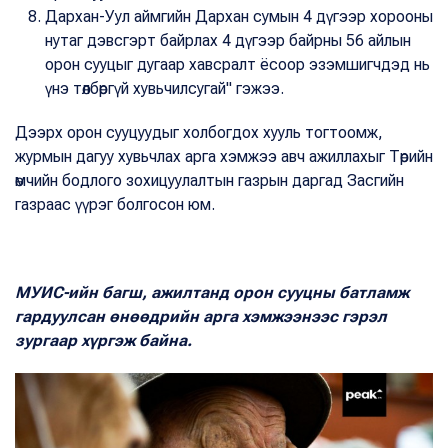
Дархан-Уул аймгийн Дархан сумын 4 дүгээр хорооны
нутаг дэвсгэрт байрлах 4 дүгээр байрны 56 айлын
орон сууцыг дугаар хавсралт ёсоор эзэмшигчдэд нь
үнэ төлбөргүй хувьчилсугай" гэжээ.
Дээрх орон сууцуудыг холбогдох хууль тогтоомж,
журмын дагуу хувьчлах арга хэмжээ авч ажиллахыг Төрийн
өмчийн бодлого зохицуулалтын газрын даргад Засгийн
газраас үүрэг болгосон юм.
МУИС-ийн багш, ажилтанд орон сууцны батламж
гардуулсан өнөөдрийн арга хэмжээнээс гэрэл
зургаар хүргэж байна.