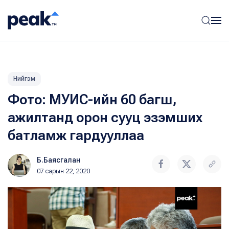
Нийгэм
Фото: МУИС-ийн 60 багш,
ажилтанд орон сууц эзэмших
батламж гардууллаа
Б.Баясгалан
07 сарын 22, 2020