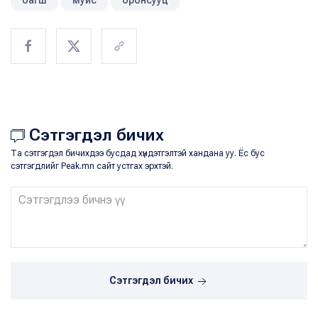
багш
муис
оронсууц
Сэтгэгдэл бичих
Та сэтгэгдэл бичихдээ бусдад хүндэтгэлтэй хандана уу. Ёс бус
сэтгэгдлийг Peak.mn сайт устгах эрхтэй.
Сэтгэгдэл бичих