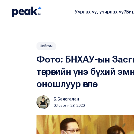
Уурлах уу, учирлах уу?
Бид
Нийгэм
Фото: БНХАУ-ын Засги
төгрөгийн үнэ бүхий э
оношлуур өглөө
Б.Баясгалан
03 сарын 28, 2020