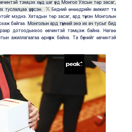
өвчинтэй тэмцэх хүнд цаг үед Монгол Улсын төр засаг,
 туслалцаа үзүүлсэн.
Бидний өнөөдрийн амжилт та
отойг мэднэ. Хятадын төр засаг, ард түмэн Монголын
рхаж байгаа.
Монголын ард түмний энэ их ач тусыг бид
раар дотоодынхоо өвчинтэй тэмцэж байна. Нөгөө
ын ажиллагаагаа өрнүүлж байна. Та бүхнийг өвчинтэй