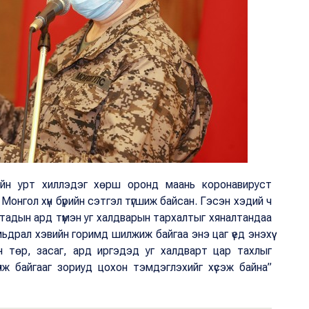
ийн урт хиллэдэг хөрш оронд маань коронавируст
онгол хүн бүрийн сэтгэл түгшиж байсан. Гэсэн хэдий ч
тадын ард түмэн уг халдварын тархалтыг хяналтандаа
мьдрал хэвийн горимд шилжиж байгаа энэ цаг үед энэхүү
н төр, засаг, ард иргэдэд уг халдварт цар тахлыг
үлж байгааг зориуд цохон тэмдэглэхийг хүсэж байна”