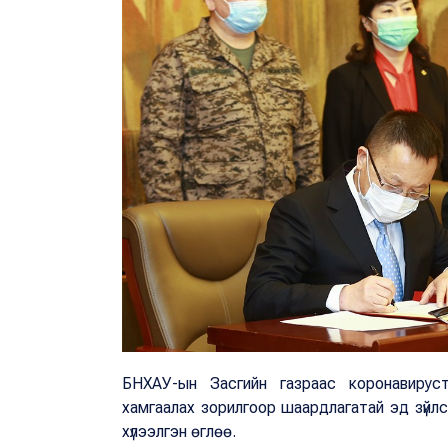
БНХАУ-ын Засгийн газраас коронавируст
хамгаалах зорилгоор шаардлагатай эд зүйл
хүлээлгэн өглөө.