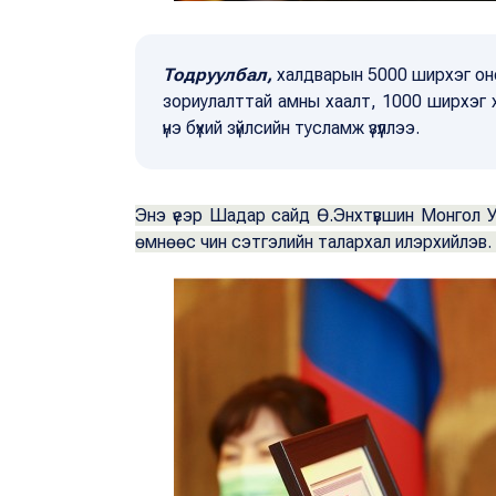
Тодруулбал,
халдварын 5000 ширхэг он
зориулалттай амны хаалт, 1000 ширхэг 
үнэ бүхий зүйлсийн тусламж үзүүллээ.
Энэ үеэр Шадар сайд Ө.Энхтүвшин Монгол 
өмнөөс чин сэтгэлийн талархал илэрхийлэв.