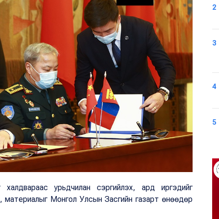
2
3
4
5
 халдвараас урьдчилан сэргийлэх, ард иргэдийг
с, материалыг Монгол Улсын Засгийн газарт өнөөдөр