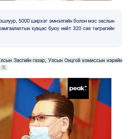
ошлуур, 5000 ширхэг эмнэлгийн болон мэс заслын
хамгаалалтын хувцас буюу нийт 320 сая төгрөгийн
Улсын Засгийн газар, Улсын Онцгой комиссын нэрийн