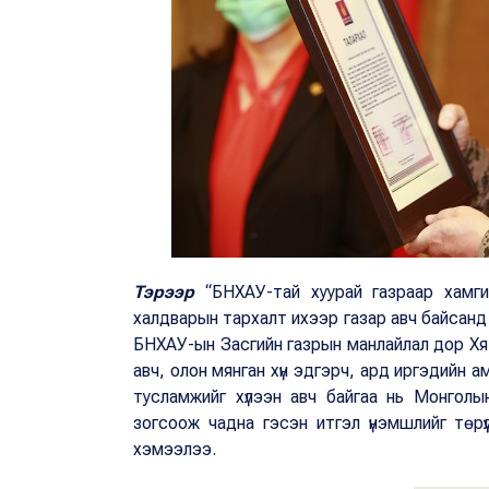
Тэрээр
“БНХАУ-тай хуурай газраар хамг
халдварын тархалт ихээр газар авч байсанд М
БНХАУ-ын Засгийн газрын манлайлал дор Хя
авч, олон мянган хүн эдгэрч, ард иргэдийн а
тусламжийг хүлээн авч байгаа нь Монголы
зогсоож чадна гэсэн итгэл үнэмшлийг төрү
хэмээлээ.