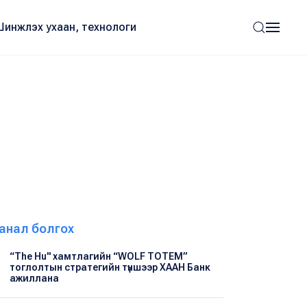
Шинжлэх ухаан, технологи
анал болгох
“The Hu" хамтлагийн “WOLF TOTEM”
тоглолтын стратегийн түншээр ХААН Банк
ажиллана