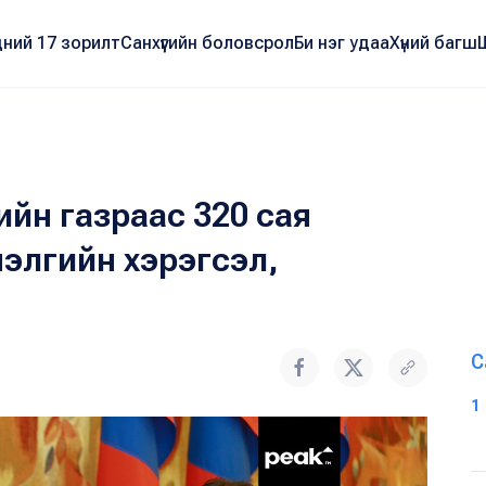
ний 17 зорилт
Санхүүгийн боловсрол
Би нэг удаа
Хүний багш
йн газраас 320 сая
мнэлгийн хэрэгсэл,
С
1