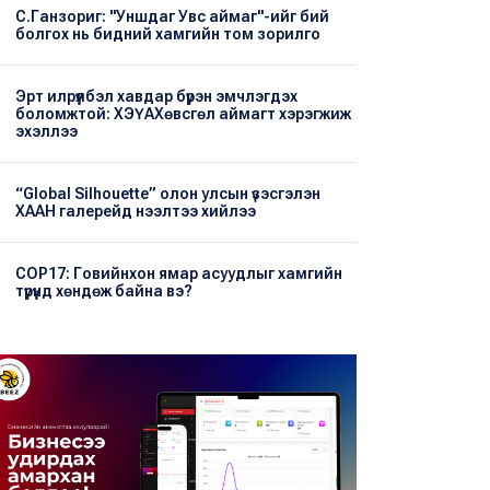
С.Ганзориг: "Уншдаг Увс аймаг"-ийг бий
болгох нь бидний хамгийн том зорилго
Эрт илрүүлбэл хавдар бүрэн эмчлэгдэх
боломжтой: ХЭҮА​Хөвсгөл аймагт хэрэгжиж
эхэллээ
“Global Silhouette” олон улсын үзэсгэлэн
ХААН галерейд нээлтээ хийлээ
COP17: Говийнхон ямар асуудлыг хамгийн
түрүүнд хөндөж байна вэ?