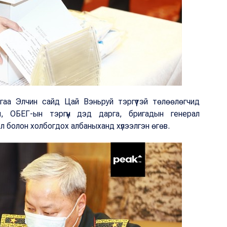
аа Элчин сайд Цай Вэньруй тэргүүтэй төлөөлөгчид
 ОБЕГ-ын тэргүүн дэд дарга, бригадын генерал
эл болон холбогдох албаныханд хүлээлгэн өгөв.