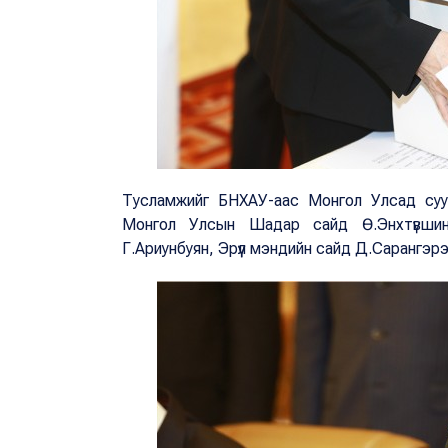
Тусламжийг БНХАУ-аас Монгол Улсад сууг
Монгол Улсын Шадар сайд Ө.Энхтүвшин,
Г.Ариунбуян, Эрүүл мэндийн сайд Д.Сарангэр