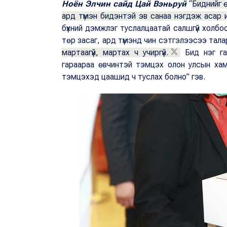
Ноён Элчин сайд Цай Вэньруй
“
Биднийг 
ард түмэн бидэнтэй эв санаа нэгдэж асар их
бүхний дэмжлэг туслалцаатай салшгүй холбо
төр засаг, ард түмэнд чин сэтгэлээсээ тала
мартаагүй, мартах ч учиргүй.
Бид нэг га
гараараа өвчинтэй тэмцэх олон улсын хамт
тэмцэхэд цаашид ч туслах болно” гэв.