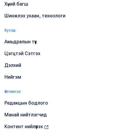
Хүний багш
Шинжлэх ухаан, технологи
Бусад
Амьдралын түүх
Цэгцтэй Сэтгэх
Дэлхий
Нийгэм
Үйлчилгээ
Редакцын бодлого
Манай нийтлэгчид
Контент нийлүүлэх