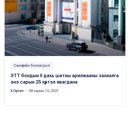
Санхүүгийн боловсрол
ЭТТ бондын II дахь шатны арилжааны захиалга
энэ сарын 25 хүртэл явагдана
Х.Оргил
・ 08 сарын 10, 2021