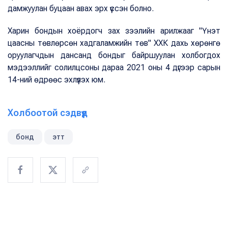
дамжуулан буцаан авах эрх үүссэн болно.
Харин бондын хоёрдогч зах зээлийн арилжааг "Үнэт
цаасны төвлөрсөн хадгаламжийн төв" ХХК дахь хөрөнгө
оруулагчдын дансанд бондыг байршуулан холбогдох
мэдээллийг солилцсоны дараа 2021 оны 4 дүгээр сарын
14-ний өдрөөс эхлүүлэх юм.
Холбоотой сэдвүүд
бонд
этт