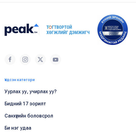
Үндсэн категори
Уурлах уу, учирлах уу?
Бидний 17 зорилт
Санхүүгийн боловсрол
Би нэг удаа