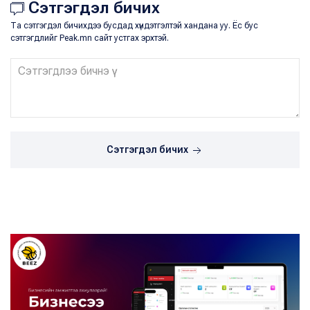
Сэтгэгдэл бичих
Та сэтгэгдэл бичихдээ бусдад хүндэтгэлтэй хандана уу. Ёс бус
сэтгэгдлийг Peak.mn сайт устгах эрхтэй.
Сэтгэгдэл бичих