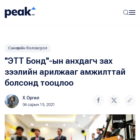
Санхүүгийн боловсрол
"ЭТТ Бонд"-ын анхдагч зах
зээлийн арилжааг амжилттай
болсонд тооцлоо
Х.Оргил
04 сарын 15, 2021