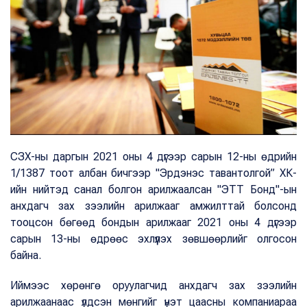
СЗХ-ны даргын 2021 оны 4 дүгээр сарын 12-ны өдрийн
1/1387 тоот албан бичгээр "Эрдэнэс тавантолгой” ХК-
ийн нийтэд санал болгон арилжаалсан "ЭТТ Бонд"-ын
анхдагч зах зээлийн арилжааг амжилттай болсонд
тооцсон бөгөөд бондын арилжааг 2021 оны 4 дүгээр
сарын 13-ны өдрөөс эхлүүлэх зөвшөөрлийг олгосон
байна.
Иймээс хөрөнгө оруулагчид анхдагч зах зээлийн
арилжаанаас үлдсэн мөнгийг үнэт цаасны компаниараа