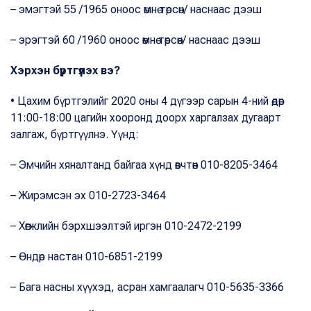
– эмэгтэй 55 /1965 оноос өмнө төрсөн/ наснаас дээш
– эрэгтэй 60 /1960 оноос өмнө төрсөн/ наснаас дээш
Хэрхэн бүртгүүлэх вэ?
• Цахим бүртгэлийг 2020 оны 4 дүгээр сарын 4-ний өдөр
11:00-18:00 цагийн хооронд доорх харгалзах дугаарт
залгаж, бүртгүүлнэ. Үүнд:
– Эмчийн хяналтанд байгаа хүнд өвчтөн 010-8205-3464
– Жирэмсэн эх 010-2723-3464
– Хөгжлийн бэрхшээлтэй иргэн 010-2472-2199
– Өндөр настан 010-6851-2199
– Бага насны хүүхэд, асран хамгаалагч 010-5635-3366