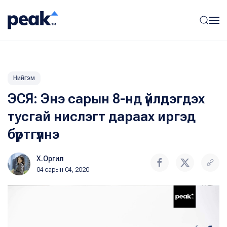
Нийгэм
ЭСЯ: Энэ сарын 8-нд үйлдэгдэх
тусгай нислэгт дараах иргэд
бүртгүүлнэ
Х.Оргил
04 сарын 04, 2020