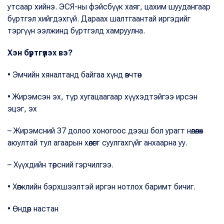
утсаар хийнэ. ЭСЯ-ны фэйсбүүк хаяг, цахим шуудангаар
бүртгэл хийгдэхгүй. Дараах шалтгаантай иргэдийг
тэргүүн ээлжинд бүртгэлд хамруулна.
Хэн бүртгүүлэх вэ?
• Эмчийн хяналтанд байгаа хүнд өвчтөн
• Жирэмсэн эх, түр хугацаагаар хүүхэдтэйгээ ирсэн
эцэг, эх
– Жирэмсний 37 долоо хоногоос дээш бол урагт нөлөөлөх
аюултай тул агаарын хөлөгт суулгахгүйг анхаарна уу.
– Хүүхдийн төрсний гэрчилгээ.
• Хөгжлийн бэрхшээлтэй иргэн нотлох баримт бичиг.
• Өндөр настан