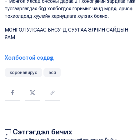
– Монгол Улсад очсоны дараа 21 хоног өөрийн зардлаа төлж
тусгаарлагдах бөгөөд холбогдох горимыг чанд мөрдөх, зөрчсөн
тохиолдолд хуулийн хариуцлага хүлээх болно.
МОНГОЛ УЛСААС БНСУ-Д СУУГАА ЭЛЧИН САЙДЫН
ЯАМ
Холбоотой сэдвүүд
коронавирус
эся
Сэтгэгдэл бичих