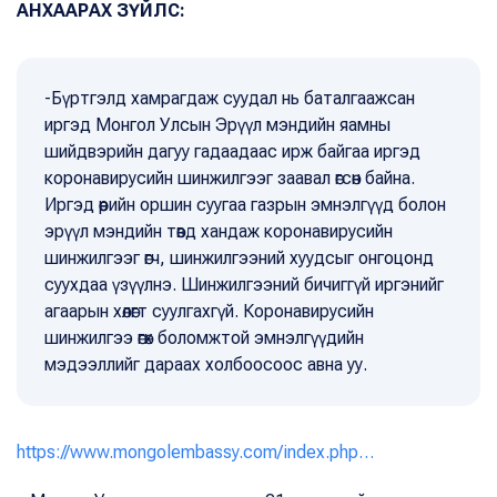
АНХААРАХ ЗҮЙЛС:
-Бүртгэлд хамрагдаж суудал нь баталгаажсан
иргэд Монгол Улсын Эрүүл мэндийн яамны
шийдвэрийн дагуу гадаадаас ирж байгаа иргэд
коронавирусийн шинжилгээг заавал өгсөн байна.
Иргэд өөрийн оршин суугаа газрын эмнэлгүүд болон
эрүүл мэндийн төвд хандаж коронавирусийн
шинжилгээг өгч, шинжилгээний хуудсыг онгоцонд
суухдаа үзүүлнэ. Шинжилгээний бичиггүй иргэнийг
агаарын хөлөгт суулгахгүй. Коронавирусийн
шинжилгээ өгөх боломжтой эмнэлгүүдийн
мэдээллийг дараах холбоосоос авна уу.
https://www.mongolembassy.com/index.php…