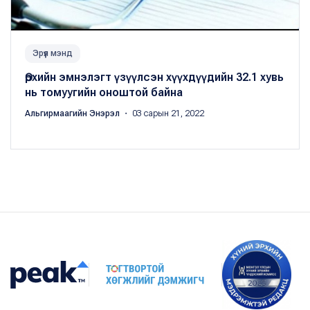
Эрүүл мэнд
Өрхийн эмнэлэгт үзүүлсэн хүүхдүүдийн 32.1 хувь
нь томуугийн оноштой байна
Альгирмаагийн Энэрэл
・ 03 сарын 21, 2022