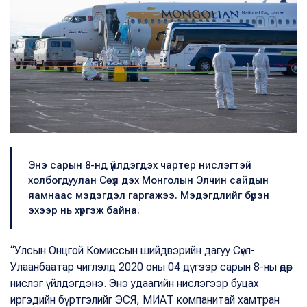
Энэ сарын 8-нд үйлдэгдэх чартер нислэгтэй
холбогдуулан Сөүл дэх Монголын Элчин сайдын
яамнаас мэдэгдэл гаргажээ. Мэдэгдлийг бүрэн
эхээр нь хүргэж байна.
“Улсын Онцгой Комиссын шийдвэрийн дагуу Сөүл-
Улаанбаатар чиглэлд 2020 оны 04 дүгээр сарын 8-ны өдөр
нислэг үйлдэгдэнэ. Энэ удаагийн нислэгээр буцах
иргэдийн бүртгэлийг ЭСЯ, МИАТ компанитай хамтран