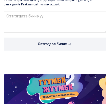
Та сэтгэгдэл бичихдээ бусдад хүндэтгэлтэй хандана уу. Ёс бус
сэтгэгдлийг Peak.mn сайт устгах эрхтэй.
Сэтгэгдэл бичих