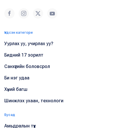
Үндсэн категори
Уурлах уу, учирлах уу?
Бидний 17 зорилт
Санхүүгийн боловсрол
Би нэг удаа
Хүний багш
Шинжлэх ухаан, технологи
Бусад
Амьдралын түүх