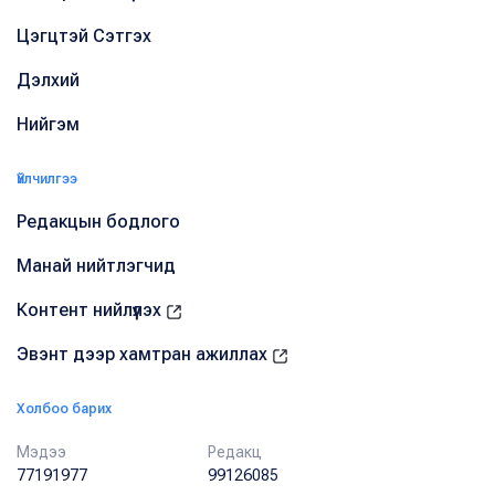
Цэгцтэй Сэтгэх
Дэлхий
Нийгэм
Үйлчилгээ
Редакцын бодлого
Манай нийтлэгчид
Контент нийлүүлэх
Эвэнт дээр хамтран ажиллах
Холбоо барих
Мэдээ
Редакц
77191977
99126085