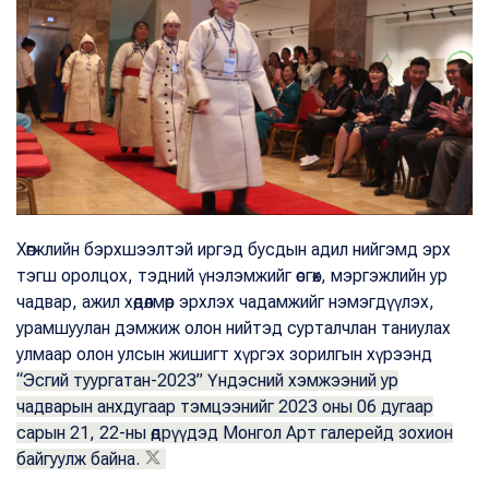
Хөгжлийн бэрхшээлтэй иргэд бусдын адил нийгэмд эрх
тэгш оролцох, тэдний үнэлэмжийг өсгөх, мэргэжлийн ур
чадвар, ажил хөдөлмөр эрхлэх чадамжийг нэмэгдүүлэх,
урамшуулан дэмжиж олон нийтэд сурталчлан таниулах
улмаар олон улсын жишигт хүргэх зорилгын хүрээнд
“Эсгий туургатан-2023” Үндэсний хэмжээний ур
чадварын анхдугаар тэмцээнийг 2023 оны 06 дугаар
сарын 21, 22-ны өдрүүдэд Монгол Арт галерейд зохион
байгуулж байна.