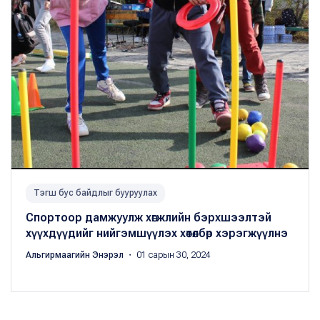
Тэгш бус байдлыг бууруулах
Спортоор дамжуулж хөгжлийн бэрхшээлтэй
хүүхдүүдийг нийгэмшүүлэх хөтөлбөр хэрэгжүүлнэ
Альгирмаагийн Энэрэл
・ 01 сарын 30, 2024