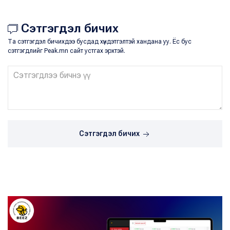
Сэтгэгдэл бичих
Та сэтгэгдэл бичихдээ бусдад хүндэтгэлтэй хандана уу. Ёс бус
сэтгэгдлийг Peak.mn сайт устгах эрхтэй.
Сэтгэгдэл бичих