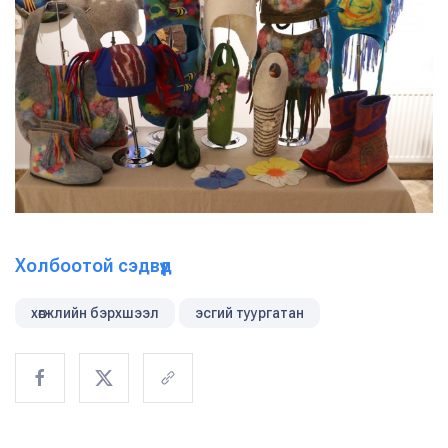
Холбоотой сэдвүүд
хөгжлийн бэрхшээл
эсгий туургатан