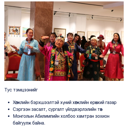
Тус тэмцээнийг
Хөгжлийн бэрхшээлтэй хүний хөгжлийн ерөнхий газар
Сэргээн засалт, сургалт үйлдвэрлэлийн төв
Монголын Абилимпийн холбоо хамтран зохион
байгуулж байна.