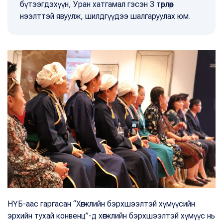
бүтээгдэхүүн, Уран хатгамал гэсэн 3 төрлөөр
нээлттэй явуулж, шилдгүүдээ шалгаруулах юм.
НҮБ-аас гаргасан “Хөгжлийн бэрхшээлтэй хүмүүсийн
эрхийн тухай конвенц”-д хөгжлийн бэрхшээлтэй хүмүүс нь