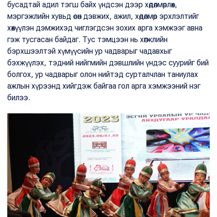
бусадтай адил тэгш байх үндсэн дээр хөдөлмөрлөх,
мэргэжлийн хувьд өсөн дэвжих, ажил, хөдөлмөр эрхлэлтийг
хөхүүлэн дэмжихэд чиглэгдсэн зохих арга хэмжээг авна
гэж тусгасан байдаг. Тус тэмцээн нь хөгжлийн
бэрхшээлтэй хүмүүсийн ур чадварыг чадавхыг
бэхжүүлэх, тэдний нийгмийн дэвшлийн үндэс суурийг бий
болгох, ур чадварыг олон нийтэд сурталчлан таниулах
ажлын хүрээнд хийгдэж байгаа гол арга хэмжээний нэг
билээ.