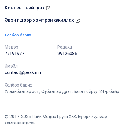
Контент нийлүүлэх
Эвэнт дээр хамтран ажиллах
Холбоо барих
Мэдээ
Редакц
77191977
99126085
Имэйл
contact@peak.mn
Холбоо барих
Улаанбаатар хот, Сүхбаатар дүүрэг, Бага тойруу, 24-р байр
© 2017-2025 Пийк Медиа Групп ХХК. Бүх эрх хуулиар
хамгаалагдсан.