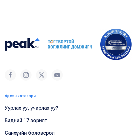
Үндсэн категори
Уурлах уу, учирлах уу?
Бидний 17 зорилт
Санхүүгийн боловсрол