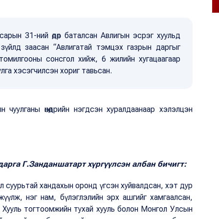
арын 31-ний өдөр баталсан Авлигын эсрэг хуульд
эр зүйлд заасан “Авлигатай тэмцэх газрын даргыг
томилгооны сонсгол хийж, 6 жилийн хугацаагаар
улга хэсэгчилсэн хориг тавьсан.
 чуулганы өнөөдрийн нэгдсэн хуралдаанаар хэлэлцэн
арга Г.Занданшатарт хүргүүлсэн албан бичигт:
л суурьтай хандахын оронд үгсэн хуйвалдсан, хэт дур
жүүлж, нэг нам, бүлэглэлийн эрх ашгийг хамгаалсан,
г Хууль тогтоомжийн тухай хууль болон Монгол Улсын