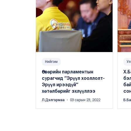
Нийгэм
Ул
Өсвөрийн парламентын
Х.Б
сурагчид “Эрүүл хооллолт-
бэ
Эрүүл ирээдүй”
бай
хөтөлбөрийг эхлүүллээ
со
Л.Дэлгэрмаа
・ 03 сарын 23, 2022
Б.Б