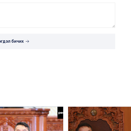
эгдэл бичих