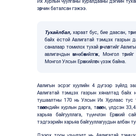
Их Хурлын чуулганы хуралдааны дэгийн тухай
зөрчин баталсан гэжээ.
Тухайлбал,
хараат бус, бие даасан, төри
байх ёстой Авлигатай тэмцэх газрын да
саналаар томилох тухай өөрчлөлтийг Авли
авлигачдын өмнө бөхийлгөж, Монгол төрий
Монгол Улсын Ерөнхийлөгч үзэж байна.
Авлигын эсрэг хуулийн 4 дүгээр зүйлд заа
Авлигатай тэмцэх газрын хяналтад байх 
тушаалтны 170 нь Улсын Их Хурлаас тус 
төлөөлөгчдийн хурлын дарга, төлөөлөгч, үлдсэн 
харьяа байгууллага, түүнчлэн Ерөнхий с
тэдгээрийн харьяа байгууллагуудын албан т
Дээрх тоон үзүүлэлт нь Авлигатай тэмцэ