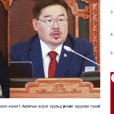
3
4
5
долоо хоногт Авлигын эсрэг хуульд өөрчлөлт оруулах тухай