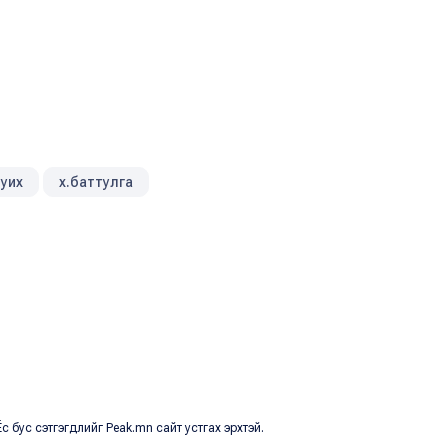
уих
х.баттулга
с бус сэтгэгдлийг Peak.mn сайт устгах эрхтэй.