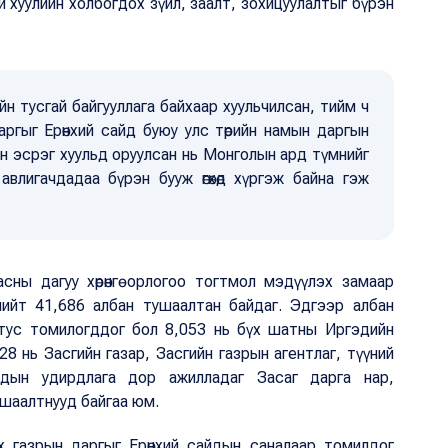
 хуулийн холбогдох зүйл, заалт, зохицуулалтыг бүрэн
йн тусгай байгууллага байхаар хуульчилсан, тийм ч
ргыг Ерөнхий сайд буюу улс төрийн намын даргын
гын эсрэг хуульд оруулсан нь Монголын ард түмнийг
г авлигачдадаа бүрэн бууж өгөхөд хүргэж байна гэж
сны дагуу хөрөнгө орлогоо тогтмол мэдүүлэх замаар
нийт 41,686 албан тушаалтан байдаг. Эдгээр албан
тус томилогддог бол 8,053 нь бүх шатны Иргэдийн
33,428 нь Засгийн газар, Засгийн газрын агентлаг, түүний
айдын удирдлага дор ажилладаг Засаг дарга нар,
ушаалтнууд байгаа юм.
х газрын даргыг Ерөнхий сайдын саналаар томилдог