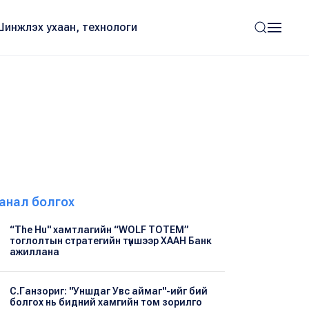
Шинжлэх ухаан, технологи
анал болгох
“The Hu" хамтлагийн “WOLF TOTEM”
тоглолтын стратегийн түншээр ХААН Банк
ажиллана
С.Ганзориг: "Уншдаг Увс аймаг"-ийг бий
болгох нь бидний хамгийн том зорилго