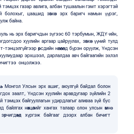
 тэмцэх газар авлига, албан тушаалын гэмт хэрэгтэй
 болохыг, цаашид зөвхөн эрх баригч намын үүрэг,
улж байна.
 хууль нь эрх баригчдын зүгээс 60 тэрбумын, ЖДҮ-ийн,
огсдоо хуулийн аргаар цайруулах, зөвхөн үүний тулд
-тэнцэлгүйгээр өөрсдийн нөлөөлөлд бүрэн оруулж, Үндсэн
 хуулиудаар эрхшээл, дарлалдаа авч байгаагийн эхлэл
бичигтээ онцолжээ.
нь
Монгол Улсын эрх ашиг, аюулгүй байдал болон
дох заалт, Үндсэн хуулийн аравдугаар зүйлийн 2
ай тэмцэх байгууллагын удирдлагыг аливаа зүй бус
 ангид байлгах нөхцөлийг хангах талаар олон улсын өмнө
өрчигдөхөд хүргэж байгааг дээрх албан бичигт