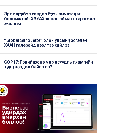
Эрт илрүүлбэл хавдар бүрэн эмчлэгдэх
боломжтой: ХЭҮА​Хөвсгөл аймагт хэрэгжиж
эхэллээ
“Global Silhouette” олон улсын үзэсгэлэн
ХААН галерейд нээлтээ хийлээ
COP17: Говийнхон ямар асуудлыг хамгийн
түрүүнд хөндөж байна вэ?