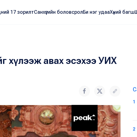
ний 17 зорилт
Санхүүгийн боловсрол
Би нэг удаа
Хүний багш
йг хүлээж авах эсэхээ УИХ
С
1
2