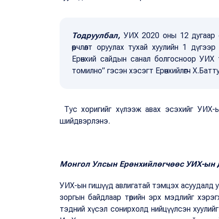
Тодруулбал,
УИХ 2020 оны 12 дугаар с
өөрчлөлт оруулах тухай хуулийн 1 дүгэ
Ерөнхий сайдын санал болгосноор УИХ 
томилно” гэсэн хэсэгт Ерөнхийлөгч Х.Батт
Тус хоригийг хүлээж авах эсэхийг УИХ-ын
шийдвэрлэнэ.
Монгол Улсын Ерөнхийлөгчөөс УИХ-ын д
УИХ-ын гишүүд авлигатай тэмцэх асуудалд у
зоргын байдлаар төрийн эрх мэдлийг хэрэг
тэдний хүсэл сонирхолд нийцүүлсэн хуулий