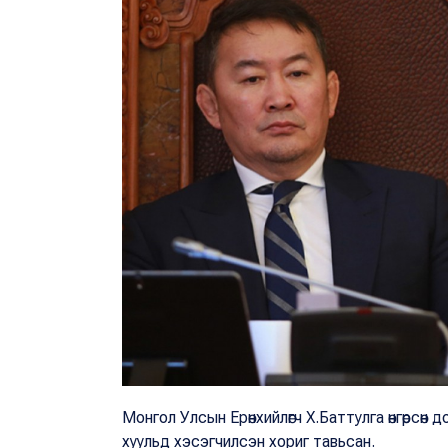
Монгол Улсын Ерөнхийлөгч Х.Баттулга өнгөрсөн 
хуульд хэсэгчилсэн хориг тавьсан.