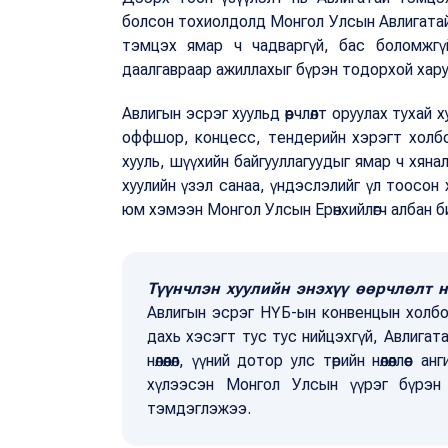
болсон тохиолдолд Монгол Улсын Авлигатай
тэмцэх ямар ч чадваргүй, бас боломжгүй
даалгавраар ажиллахыг бүрэн тодорхой хару
Авлигын эсрэг хуульд өөрчлөлт оруулах тухай
оффшор, концесс, тендерийн хэрэгт холбогд
хууль, шүүхийн байгууллагуудыг ямар ч хяналт
хуулийн үзэл санаа, үндэслэлийг үл тоосон
юм хэмээн Монгол Улсын Ерөнхийлөгч албан 
Түүнчлэн хуулийн энэхүү өөрчлөлт 
Авлигын эсрэг НҮБ-ын конвенцын холбог
дахь хэсэгт тус тус нийцэхгүй, Авлигат
нөлөөлөл, үүний дотор улс төрийн нөлөөллөөс
хүлээсэн Монгол Улсын үүрэг бүрэн з
тэмдэглэжээ.