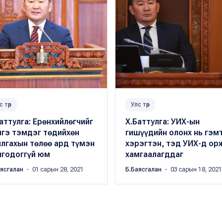
с төр
Улс төр
аттулга: Ерөнхийлөгчийг
Х.Баттулга: УИХ-ын
лгэ тэмдэг төдийхөн
гишүүдийн олонх нь гэм
лгахын төлөө ард түмэн
хэрэгтэн, тэд УИХ-д ор
нгодоггүй юм
хамгаалагддаг
аясгалан
・ 01 сарын 28, 2021
Б.Баясгалан
・ 03 сарын 18, 2021