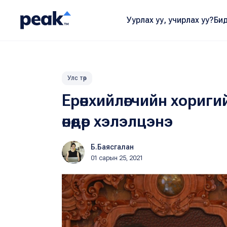
Уурлах уу, учирлах уу?
Бид
Улс төр
Ерөнхийлөгчийн хориги
өнөөдөр хэлэлцэнэ
Б.Баясгалан
01 сарын 25, 2021