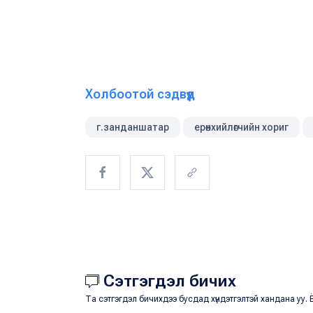
Холбоотой сэдвүүд
г.занданшатар
ерөнхийлөгчийн хориг
Сэтгэгдэл бичих
Та сэтгэгдэл бичихдээ бусдад хүндэтгэлтэй хандана уу. Ё