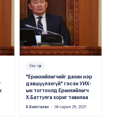
Улс төр
Улс төр
"Ерөнхийлөгчийг дахин нэр
Намрын чу
т
дэвшүүлэхгүй" гэсэн УИХ-
УИХ-ын да
ж
ын тогтоолд Ерөнхийлөгч
Г.Занданш
Х.Баттулга хориг тавилаа
үгээс онц
Б.Баясгалан
・ 04 сарын 29, 2021
Б.Баясгалан
・