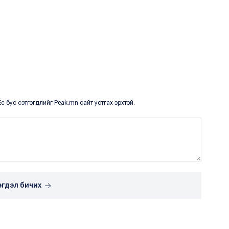
с бус сэтгэгдлийг Peak.mn сайт устгах эрхтэй.
эгдэл бичих