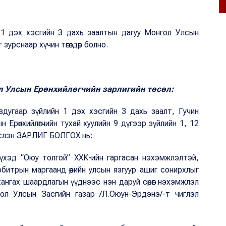
н 1 дэх хэсгийн 3 дахь заалтын дагуу Монгол Улсын
 зурснаар хүчин төгөлдөр болно.
ол Улсын Ерөнхийлөгчийн зарлигийн төсөл:
вдугаар зүйлийн 1 дэх хэсгийн 3 дахь заалт, Гучин
н Ерөнхийлөгчийн тухай хуулийн 9 дүгээр зүйлийн 1, 12
дэслэн ЗАРЛИГ БОЛГОХ нь:
хэд “Оюу толгой” ХХК-ийн гаргасан нэхэмжлэлтэй,
битрын маргаанд өөрийн улсын язгуур ашиг сонирхлыг
хангах шаардлагын үүднээс нэн даруй сөрөг нэхэмжлэл
ол Улсын Засгийн газар /Л.Оюун-Эрдэнэ/-т чиглэл