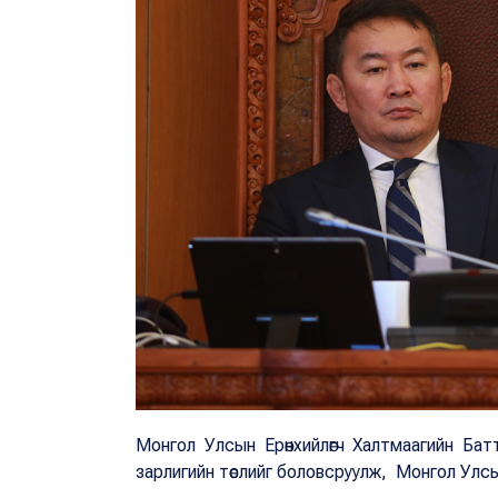
Монгол Улсын Ерөнхийлөгч Халтмаагийн Батт
зарлигийн төслийг боловсруулж, Монгол Улсын 