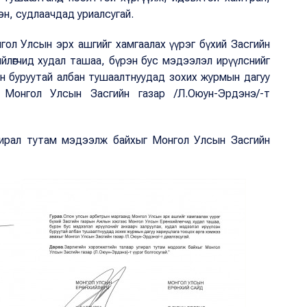
н, судлаачдад уриалсугай.
ол Улсын эрх ашгийг хамгаалах үүрэг бүхий Засгийн
йлөгчид худал ташаа, бүрэн бус мэдээлэл ирүүлснийг
эн буруутай албан тушаалтнуудад зохих журмын дагуу
 Монгол Улсын Засгийн газар /Л.Оюун-Эрдэнэ/-т
лирал тутам мэдээлж байхыг Монгол Улсын Засгийн