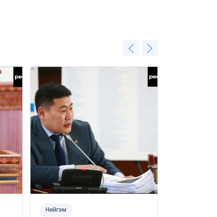
Нийгэм
Нийгэм