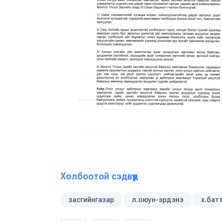
Холбоотой сэдвүүд
засгийнгазар
л.оюун-эрдэнэ
х.бат