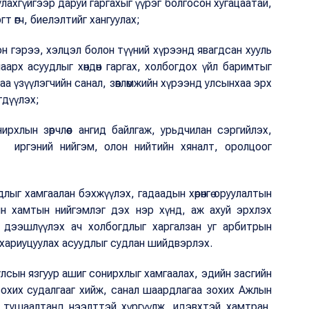
улахгүйгээр даруй гаргахыг үүрэг болгосон хугацаатай,
 өгч, биелэлтийг хангуулах;
н гэрээ, хэлцэл болон түүний хүрээнд явагдсан хууль
арх асуудлыг хөндөн гаргах, холбогдох үйл баримтыг
а үзүүлэгчийн санал, зөвлөмжийн хүрээнд улсынхаа эрх
гдүүлэх;
рхлын зөрчлөөс ангид байлгаж, урьдчилан сэргийлэх,
х, иргэний нийгэм, олон нийтийн хяналт, оролцоог
лыг хамгаалан бэхжүүлэх, гадаадын хөрөнгө оруулалтын
ын хамтын нийгэмлэг дэх нэр хүнд, аж ахуй эрхлэх
өөг дээшлүүлэх ач холбогдлыг харгалзан уг арбитрын
 хариуцуулах асуудлыг судлан шийдвэрлэх.
улсын язгуур ашиг сонирхлыг хамгаалах, эдийн засгийн
зохих судалгааг хийж, санал шаардлагаа зохих Ажлын
н тушаалтанд нээлттэй хүргүүлж, идэвхтэй хамтран,