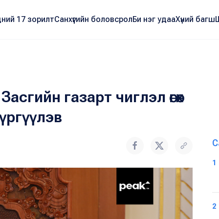
ний 17 зорилт
Санхүүгийн боловсрол
Би нэг удаа
Хүний багш
 Засгийн газарт чиглэл өгөх
хүргүүлэв
С
1
2