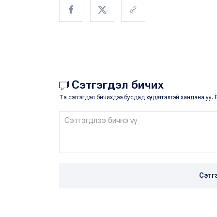
Сэтгэгдэл бичих
Та сэтгэгдэл бичихдээ бусдад хүндэтгэлтэй хандана уу. Ё
Сэтг