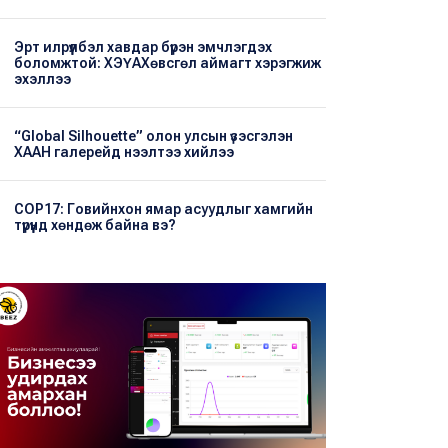
Эрт илрүүлбэл хавдар бүрэн эмчлэгдэх
боломжтой: ХЭҮА​Хөвсгөл аймагт хэрэгжиж
эхэллээ
“Global Silhouette” олон улсын үзэсгэлэн
ХААН галерейд нээлтээ хийлээ
COP17: Говийнхон ямар асуудлыг хамгийн
түрүүнд хөндөж байна вэ?