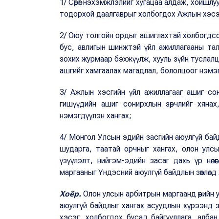
1/ Сөрөг нэхэмжлэлийг хугацаа алдаж, хойшлу
тодорхой даалгаврыг холбогдох Ажлын хэсэгт
2/ Оюу толгойн ордыг ашиглахтай холбогдсо
бус, авлигын шинжтэй үйл ажиллагааны тала
зохих журмаар бэхжүүлж, хууль зүйн туслалца
ашгийг хамгаалах магадлал, бололцоог нэмэ
3/ Ажлын хэсгийн үйл ажиллагааг ашиг сони
гишүүдийн ашиг сонирхлын зөрчлийг хяна
нэмэгдүүлэн хангах;
4/ Монгол Улсын эдийн засгийн аюулгүй байд
шударга, таатай орчныг хангах, олон улс
үзүүлэлт, нийгэм-эдийн засаг дахь үр нөл
маргааныг Үндэсний аюулгүй байдлын зөвлөлд
Хоёр.
Олон улсын арбитрын маргаанд өөрийн 
аюулгүй байдлыг хангах асуудлын хүрээнд 
хэсэг, холбогдох бусад байгууллага, алба