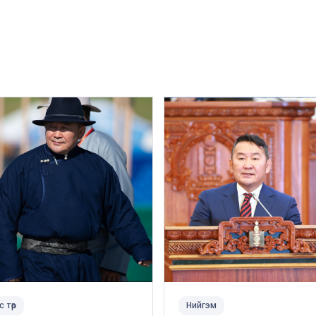
с төр
Нийгэм