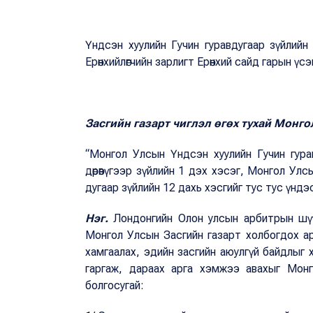
Үндсэн хуулийн Гучин гуравдугаар зүйлий
Ерөнхийлөгчийн зарлигт Ерөнхий сайд гарын үсэг
Засгийн газарт чиглэл өгөх тухай Монг
“Монгол Улсын Үндсэн хуулийн Гучин гура
дөрөвүгээр зүйлийн 1 дэх хэсэг, Монгол Улсы
дугаар зүйлийн 12 дахь хэсгийг тус тус үн
Нэг.
Лондонгийн Олон улсын арбитрын шүү
Монгол Улсын Засгийн газарт холбогдох ар
хамгаалах, эдийн засгийн аюулгүй байдлыг 
гаргаж, дараах арга хэмжээ авахыг Монг
болгосугай: