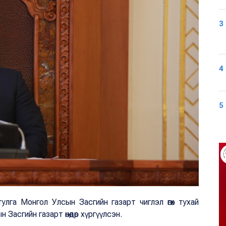
3
4
5
улга Монгол Улсын Засгийн газарт чиглэл өгөх тухай
Засгийн газарт өнөөдөр хүргүүлсэн.