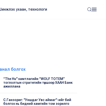
Шинжлэх ухаан, технологи
анал болгох
“The Hu" хамтлагийн “WOLF TOTEM”
тоглолтын стратегийн түншээр ХААН Банк
ажиллана
С.Ганзориг: "Уншдаг Увс аймаг"-ийг бий
болгох нь бидний хамгийн том зорилго