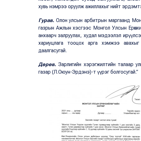
хувь нэмрээ оруулж ажиллахыг нийт эрдэмтэ
Гурав.
Олон улсын арбитрын маргаанд Монг
газрын Ажлын хэсгээс Монгол Улсын Ерөнхи
анхаарч залруулах, худал мэдээлэл ирүүлс
хариуцлага тооцох арга хэмжээ авахыг
даалгасугай.
Дөрөв.
Зарлигийн хэрэгжилтийн талаар у
газар (Л.Оюун-Эрдэнэ)-т үүрэг болгосугай.”