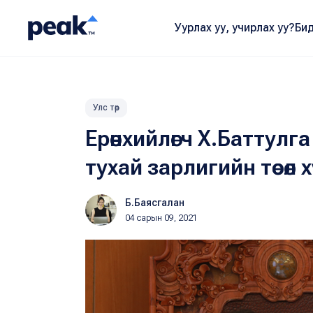
Уурлах уу, учирлах уу?
Бид
Улс төр
Ерөнхийлөгч Х.Баттулга
тухай зарлигийн төсөл 
Б.Баясгалан
04 сарын 09, 2021