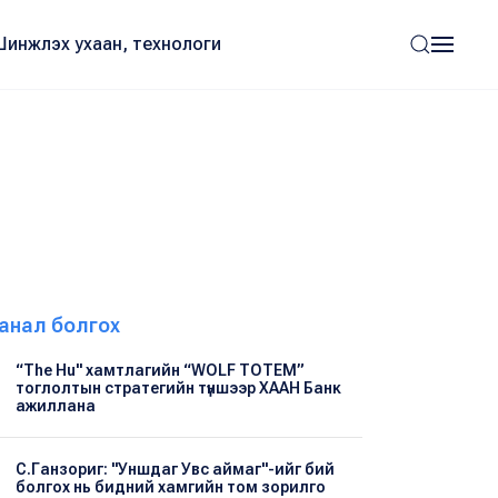
Шинжлэх ухаан, технологи
анал болгох
“The Hu" хамтлагийн “WOLF TOTEM”
тоглолтын стратегийн түншээр ХААН Банк
ажиллана
С.Ганзориг: "Уншдаг Увс аймаг"-ийг бий
болгох нь бидний хамгийн том зорилго