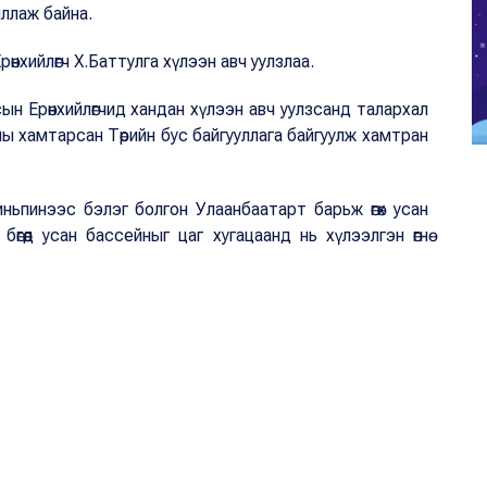
иллаж байна.
Ерөнхийлөгч Х.Баттулга хүлээн авч уулзлаа.
н Ерөнхийлөгчид хандан хүлээн авч уулзсанд талархал
 хамтарсан Төрийн бус байгууллага байгуулж хамтран
иньпинээс бэлэг болгон Улаанбаатарт барьж өгөх усан
гөөд усан бассейныг цаг хугацаанд нь хүлээлгэн өгнө