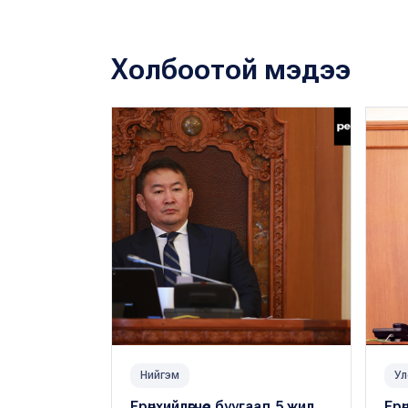
Холбоотой мэдээ
Нийгэм
Ул
Ерөнхийлөгчөөс буугаад 5 жил
Ерө