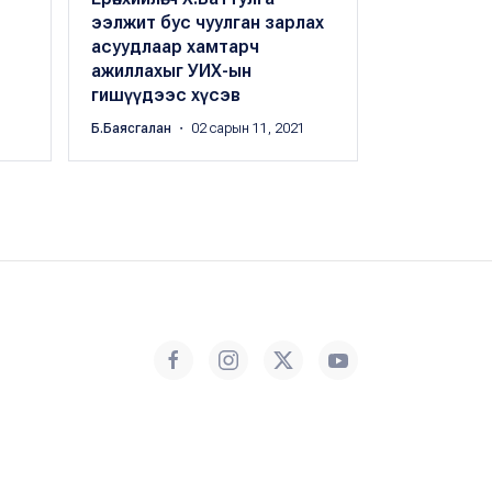
ээлжит бус чуулган зарлах
Үндсэн хуу
асуудлаар хамтарч
биеэр очи
ажиллахыг УИХ-ын
гаргажээ
гишүүдээс хүсэв
Б.Баясгалан
・
Б.Баясгалан
・ 02 сарын 11, 2021