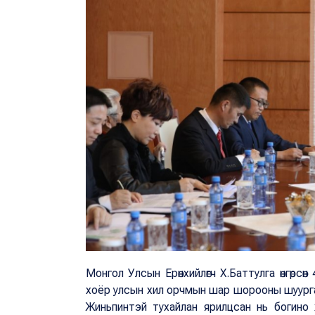
Монгол Улсын Ерөнхийлөгч Х.Баттулга өнгөрс
хоёр улсын хил орчмын шар шорооны шуурга,
Жиньпинтэй тухайлан ярилцсан нь богино