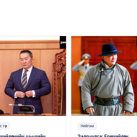
с төр
Нийгэм
нхийлөгчийн шүүхийн
Залруулга: Ерөнхийлөгч