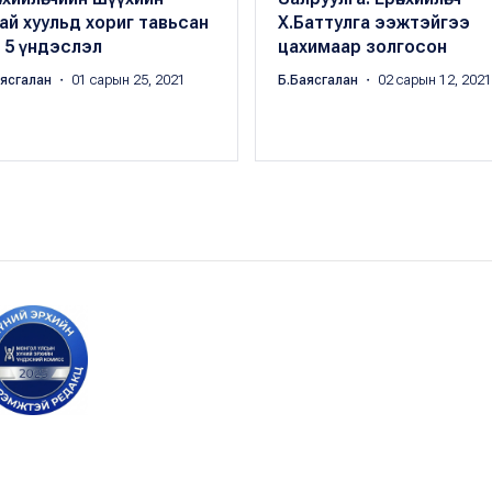
ай хуульд хориг тавьсан
Х.Баттулга ээжтэйгээ
 5 үндэслэл
цахимаар золгосон
аясгалан
・ 01 сарын 25, 2021
Б.Баясгалан
・ 02 сарын 12, 2021