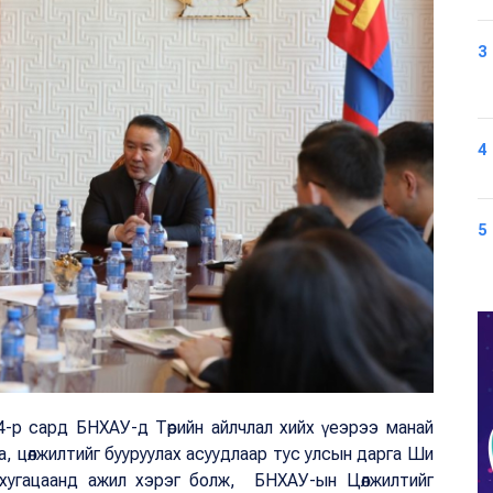
3
4
5
өн 4-р сард БНХАУ-д Төрийн айлчлал хийх үеэрээ манай
 цөлжилтийг бууруулах асуудлаар тус улсын дарга Ши
 хугацаанд ажил хэрэг болж, БНХАУ-ын Цөлжилтийг