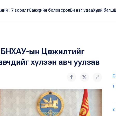
ний 17 зорилт
Санхүүгийн боловсрол
Би нэг удаа
Хүний багш
га БНХАУ-ын Цөлжилтийг
өлөгчдийг хүлээн авч уулзав
С
1
2