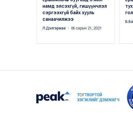
намд элсэхгүй, гишүүнчлэл
тух
сэргээхгүй байх хууль
гол
санаачилжээ
Б.Б
Л.Дэлгэрмаа
・ 06 сарын 21, 2021