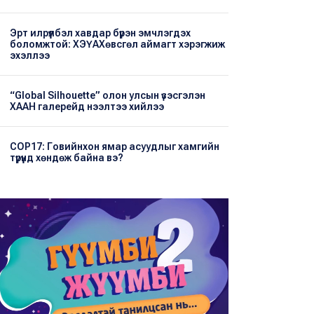
Эрт илрүүлбэл хавдар бүрэн эмчлэгдэх
боломжтой: ХЭҮА​Хөвсгөл аймагт хэрэгжиж
эхэллээ
“Global Silhouette” олон улсын үзэсгэлэн
ХААН галерейд нээлтээ хийлээ
COP17: Говийнхон ямар асуудлыг хамгийн
түрүүнд хөндөж байна вэ?