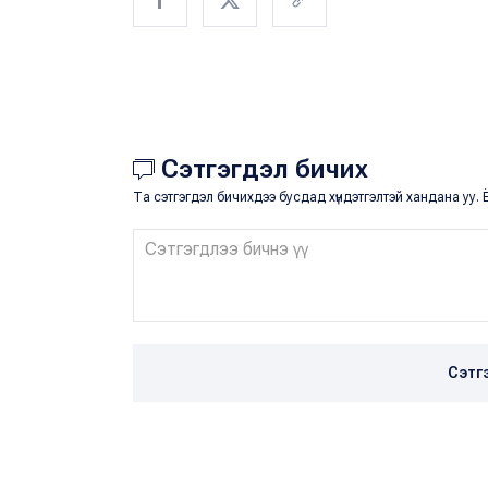
Сэтгэгдэл бичих
Та сэтгэгдэл бичихдээ бусдад хүндэтгэлтэй хандана уу. Ё
Сэтг