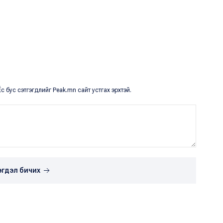
с бус сэтгэгдлийг Peak.mn сайт устгах эрхтэй.
эгдэл бичих