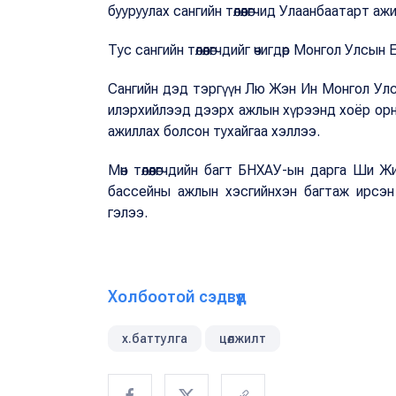
бууруулах сангийн төлөөлөгчид Улаанбаатарт аж
Тус сангийн төлөөлөгчдийг өчигдөр Монгол Улсын 
Сангийн дэд тэргүүн Лю Жэн Ин Монгол Улсы
илэрхийлээд дээрх ажлын хүрээнд хоёр орны
ажиллах болсон тухайгаа хэллээ.
Мөн төлөөлөгчдийн багт БНХАУ-ын дарга Ши Ж
бассейны ажлын хэсгийнхэн багтаж ирсэн бө
гэлээ.
Холбоотой сэдвүүд
х.баттулга
цөлжилт