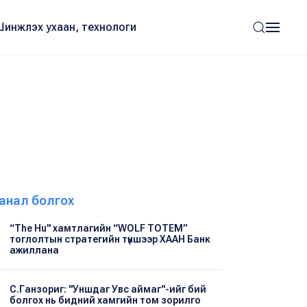
Шинжлэх ухаан, технологи
анал болгох
“The Hu" хамтлагийн “WOLF TOTEM”
тоглолтын стратегийн түншээр ХААН Банк
ажиллана
С.Ганзориг: "Уншдаг Увс аймаг"-ийг бий
болгох нь бидний хамгийн том зорилго