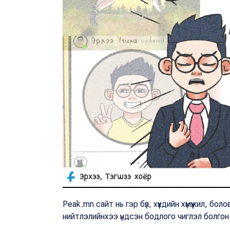
Peak.mn сайт нь гэр бүл, хүүхдийн хүмүүжил, б
нийтлэлийнхээ үндсэн бодлого чиглэл болго