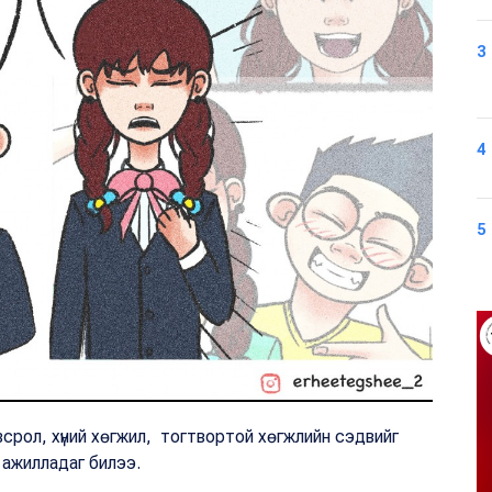
3
4
5
оловсрол, хүний хөгжил, тогтвортой хөгжлийн сэдвийг
н ажилладаг билээ.