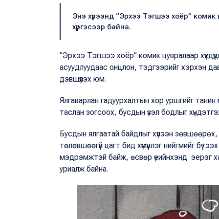
Энэ хүрээнд “Эрхээ Тэгшээ хоёр” комик ц
хүргэсээр байна.
"Эрхээ Тэгшээ хоёр” комик цувралаар хүүхдүү
асуудлуудаас онцлон, тэдгээрийг хэрхэн да
дэвшүүлэх юм.
Ялгаварлан гадуурхалтын хор уршгийг танин 
таслан зогсоох, бусдын үзэл бодлыг хүндэтг
Бусдын ялгаатай байдлыг хүлээн зөвшөөрөх, х
төлөвшөөгүй цагт бид хүмүүнлэг нийгмийг бүтэ
мэдрэмжтэй байж, өсвөр үеийнхэнд эерэг хан
уриалж байна.‍‍