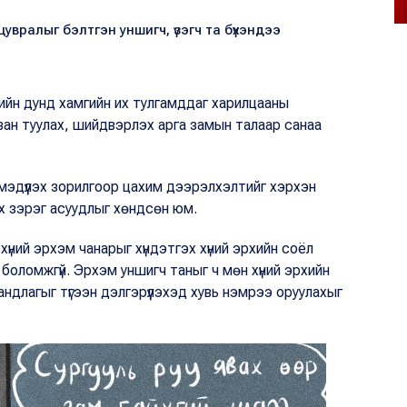
увралыг бэлтгэн уншигч, үзэгч та бүхэндээ
дийн дунд хамгийн их тулгамддаг харилцааны
ван туулах, шийдвэрлэх арга замын талаар санаа
мэдүүлэх зорилгоор цахим дээрэлхэлтийг хэрхэн
эх зэрэг асуудлыг хөндсөн юм.
үний эрхэм чанарыг хүндэтгэх хүний эрхийн соёл
эх боломжгүй. Эрхэм уншигч таныг ч мөн хүний эрхийн
длагыг түгээн дэлгэрүүлэхэд хувь нэмрээ оруулахыг