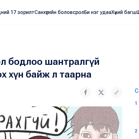
ний 17 зорилт
Санхүүгийн боловсрол
Би нэг удаа
Хүний багш
зэл бодлоо шантралгүй
х хүн байж л таарна
С
1
2