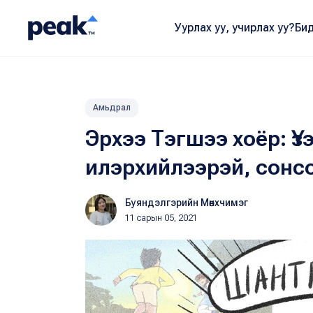
Уурлах уу, учирлах уу?
Бид
Амьдрал
Эрхээ Тэгшээ хоёр: Ү
илэрхийлээрэй, сонсо
Буяндэлгэрийн Мөнхчимэг
11 сарын 05, 2021