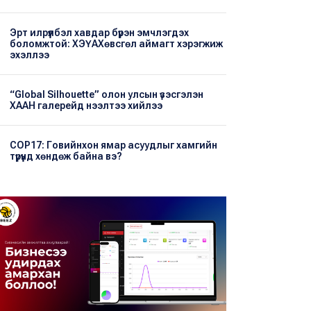
Эрт илрүүлбэл хавдар бүрэн эмчлэгдэх
боломжтой: ХЭҮА​Хөвсгөл аймагт хэрэгжиж
эхэллээ
“Global Silhouette” олон улсын үзэсгэлэн
ХААН галерейд нээлтээ хийлээ
COP17: Говийнхон ямар асуудлыг хамгийн
түрүүнд хөндөж байна вэ?