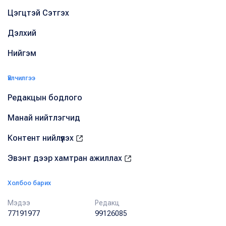
Цэгцтэй Сэтгэх
Дэлхий
Нийгэм
Үйлчилгээ
Редакцын бодлого
Манай нийтлэгчид
Контент нийлүүлэх
Эвэнт дээр хамтран ажиллах
Холбоо барих
Мэдээ
Редакц
77191977
99126085