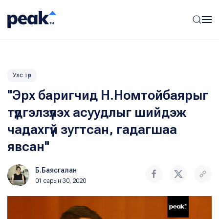
Улс төр
"Эрх баригчид Н.Номтойбаярыг
түдгэлзүүлэх асуудлыг шийдэж
чадахгүй зугтсан, гадагшаа
явсан"
Б.Баясгалан
01 сарын 30, 2020