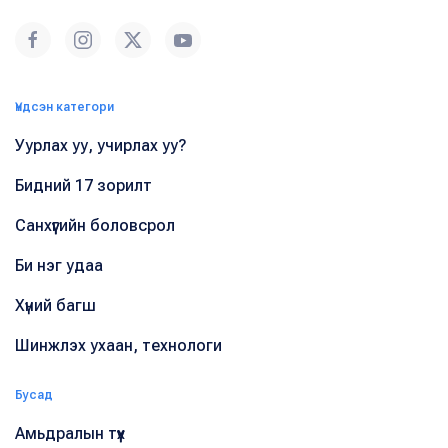
Үндсэн категори
Уурлах уу, учирлах уу?
Бидний 17 зорилт
Санхүүгийн боловсрол
Би нэг удаа
Хүний багш
Шинжлэх ухаан, технологи
Бусад
Амьдралын түүх