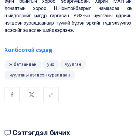
зүйн байнгын хороо эсэргүүцсэн. Харин МАН-ын
Хяналтын хороо Н.Номтойбаярыг намаасаа хөөх
шийдвэрийг өчигдөр гаргасан. УИХ-ын чуулганы өнөөдрийн
нэгдсэн хуралдаанаар түүний бүрэн эрхийг түдгэлзүүлэх
эсэхийг эцэслэн шийдвэрлэнэ.
Холбоотой сэдвүүд
ж.батзандан
уих
чуулган
чуулганы нэгдсэн хуралдаан
Сэтгэгдэл бичих