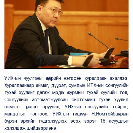
УИХ-ын чуулганы өнөөдрийн нэгдсэн хуралдаан эхэллээ.
Хуралдаанаар аймаг, дүүрэг, сумдын ИТХ-ын сонгуулийн
тухай хуулийг дагаж мөрдөж журмын тухай хуулийн төсөл,
Сонгуулийн автоматжуулсан системийн тухай хуульд
нэмэлт, өөрчлөлт оруулах, УИХ-ын сонгуулийн тойрог,
мандатыг тогтоох, УИХ-ын гишүүн Н.Номтойбаярын
бүрэн эрхийг түдгэлзүүлэх эсэх зэрэг 16 асуудлыг
хэлэлцэж шийдвэрлэнэ.