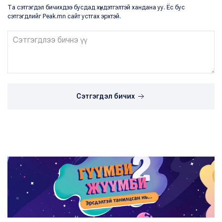
Та сэтгэгдэл бичихдээ бусдад хүндэтгэлтэй хандана уу. Ёс бус
сэтгэгдлийг Peak.mn сайт устгах эрхтэй.
Сэтгэгдэл бичих