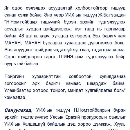
Яг одоо хэлэлцэх асуудалтай холбоотойгоор гишүүд
санал хэлж байна. Энэ үеэр УИХ-ын гишүүн Ж.Батзандан
"Н.Номтойбаяр гишүүний бүрэн эрхийг түдгэлзүүлэх
асуудлыг хурдан шийдвэрлэж, нэг талд нь гаргамаар
байна. 48 цаг нь өнгөрч, хугацаа хэтэрсэн. Эрх баригч нам
МАНАН, МАНАН бусаараа хуваагдаж дүлэгнэхээ боль.
Энэ асуудлыг шийдэж чадахгүй зугтлаа, гадагшаа явлаа.
Одоо шийдвэрээ гарга. ШИНЭ нам түдгэлзүүлэх байр
суурьтай байгаа.
Тойргийн хуваарилттай холбоотой хувилдаанаа
зогсоохыг эрх баригч намаас шаардаж байна.
Улаанбаатар хотоос тойрог, мандат хулгайлдагаа боль"
хэмээлээ.
Сануулахад,
УИХ-ын гишүүн Н.Номтойбаярын бүрэн
эрхийг түдгэлзүүлэх Улсын Ерөнхий прокурорын саналыг
УИХ-ын Халдашгүй байдлын дэд хороо дэмжиж, Хууль