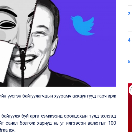
3
4
5
дийн үүсгэн байгуулагчдын хуурамч аккаунтууд гарч ирж
он байгуулж буй арга хэмжээнд оролцохын тулд эхлээд
г санал болгож хариуд нь уг илгээсэн валютыг 100
йгаа аж.