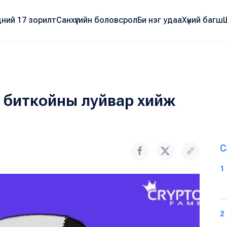
ний 17 зорилт
Санхүүгийн боловсрол
Би нэг удаа
Хүний багш
 биткойны луйвар хийж
С
1
2