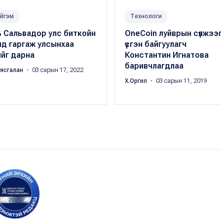
йгэм
Технологи
ь Сальвадор улс биткойн
OneCoin луйврын сүлжээ
нд гаргаж улсынхаа
үүсгэн байгуулагч
йг дарна
Константин Игнатова
баривчлагдлаа
аясгалан
・ 03 сарын 17, 2022
Х.Оргил
・ 03 сарын 11, 2019