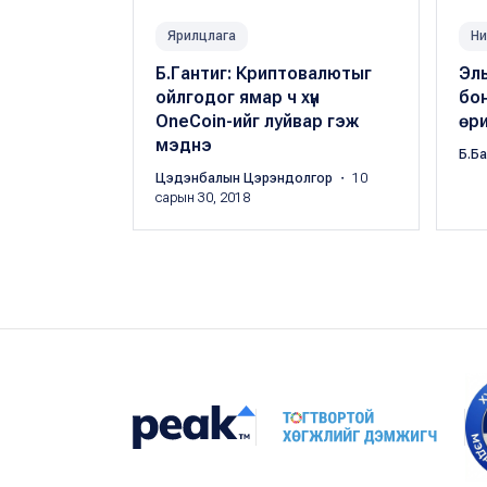
Ярилцлага
Ни
Б.Гантиг: Криптовалютыг
Эл
ойлгодог ямар ч хүн
бо
ОneCoin-ийг луйвар гэж
өри
мэднэ
Б.Б
Цэдэнбалын Цэрэндолгор
・ 10
сарын 30, 2018