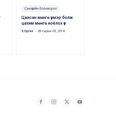
Санхүүгийн боловсрол
Технологи
г
Цаасан мөнгө үзмэр болж
Tайландын
цахим мөнгө ноёлох үе
мөнгө гарг
Х.Оргил
・ 09 сарын 03, 2018
Х.Оргил
・ 08 с