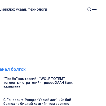
Шинжлэх ухаан, технологи
анал болгох
“The Hu" хамтлагийн “WOLF TOTEM”
тоглолтын стратегийн түншээр ХААН Банк
ажиллана
С.Ганзориг: "Уншдаг Увс аймаг"-ийг бий
болгох нь бидний хамгийн том зорилго