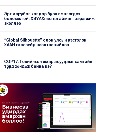
Эрт илрүүлбэл хавдар бүрэн эмчлэгдэх
боломжтой: ХЭҮА​Хөвсгөл аймагт хэрэгжиж
эхэллээ
“Global Silhouette” олон улсын үзэсгэлэн
ХААН галерейд нээлтээ хийлээ
COP17: Говийнхон ямар асуудлыг хамгийн
түрүүнд хөндөж байна вэ?