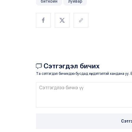
биткоин
луйвар
Сэтгэгдэл бичих
Та сэтгэгдэл бичихдээ бусдад хүндэтгэлтэй хандана уу. Ё
Сэтг