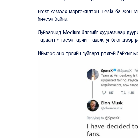
Frost хэмээх мэргэжилтэн Тesla ба Жон М
бичсэн байна.
Луйварчид Medium блогийг хуурамчаар дуу
тараалт » гэсэн гарчиг тавьж, уг блог дээр 
Иймээс энэ төрлийн луйварт өртөхгүй байхыг 