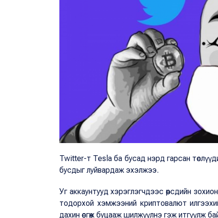
Twitter-т Tesla ба бусад нэрд гарсан төслүү
бусдыг луйвардаж эхэлжээ.
Уг аккаунтууд хэрэглэгчдээс өөрсдийн зохи
тодорхой хэмжээний криптовалют илгээхий
дахин өсгөж буцааж шилжүүлнэ гэж итгүүлж ба