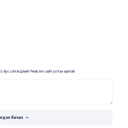
с бус сэтгэгдлийг Peak.mn сайт устгах эрхтэй.
эгдэл бичих