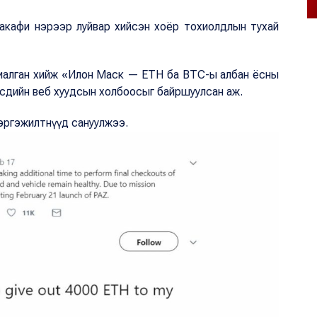
акафи нэрээр луйвар хийсэн хоёр тохиолдлын тухай
риалган хийж «Илон Маск — ETH ба BTC-ы албан ёсны
өөрсдийн веб хуудсын холбоосыг байршуулсан аж.
мэргэжилтнүүд сануулжээ.