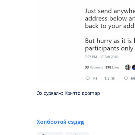
Эх сурвалж: Крипто доогтэр
Холбоотой сэдвүүд