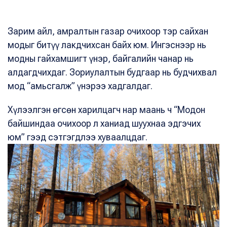
Зарим айл, амралтын газар очихоор тэр сайхан
модыг битүү лакдчихсан байх юм. Ингэснээр нь
модны гайхамшигт үнэр, байгалийн чанар нь
алдагдчихдаг. Зориулалтын будгаар нь будчихвал
мод “амьсгалж” үнэрээ хадгалдаг.
Хүлээлгэн өгсөн харилцагч нар маань ч “Модон
байшиндаа очихоор л ханиад шуухнаа эдгэчих
юм” гээд сэтгэгдлээ хуваалцдаг.