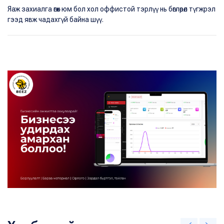
Яаж захиалга өгөх юм бол хол оффистой тэрлүү нь бөглөрөл түгжрэл
гээд явж чадахгүй байна шүү.