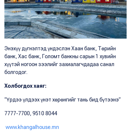
Энэхүү дүгнэлтэд үндэслэн Хаан банк, Төрийн
банк, Хас банк, Голомт банкны сарын 1 хувийн
хүүтэй ногоон зээлийг захиалагчдадаа санал
болгодог.
Холбогдох хаяг:
“Үрдээ үлдээх үнэт хөрөнгийг тань бид бүтээнэ”
7777-7700, 9510 8044
www.khangalhouse.mn