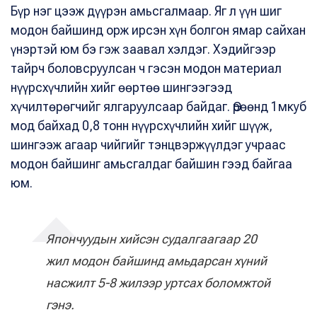
Бүр нэг цээж дүүрэн амьсгалмаар. Яг л үүн шиг
модон байшинд орж ирсэн хүн болгон ямар сайхан
үнэртэй юм бэ гэж заавал хэлдэг. Хэдийгээр
тайрч боловсруулсан ч гэсэн модон материал
нүүрсхүчлийн хийг өөртөө шингээгээд
хүчилтөрөгчийг ялгаруулсаар байдаг. Өрөөнд 1мкуб
мод байхад 0,8 тонн нүүрсхүчлийн хийг шүүж,
шингээж агаар чийгийг тэнцвэржүүлдэг учраас
модон байшинг амьсгалдаг байшин гээд байгаа
юм.
Япончуудын хийсэн судалгаагаар 20
жил модон байшинд амьдарсан хүний
насжилт 5-8 жилээр уртсах боломжтой
гэнэ.