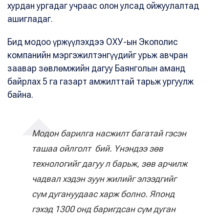
хурдан ургадаг учраас олон улсад ойжуулалтад
ашигладаг.
Бид модоо үржүүлэхдээ ОХУ-ын Экополис
компанийн мэргэжилтэнгүүдийг урьж авчран
заавар зөвлөмжийн дагуу Баянголын аманд
байрлах 5 га газарт амжилттай тарьж ургуулж
байна.
Модон барилга насжилт багатай гэсэн
ташаа ойлголт бий. Үнэндээ зөв
технологийг дагуу л барьж, зөв арчилж
чадвал хэдэн зуун жилийг элээдгийг
сүм дугануудаас харж болно. Японд
гэхэд 1300 онд баригдсан сүм дуган