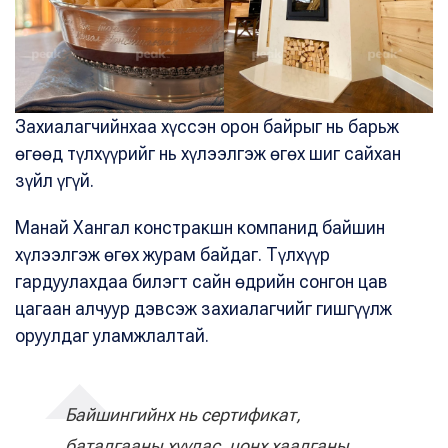
Захиалагчийнхаа хүссэн орон байрыг нь барьж
өгөөд түлхүүрийг нь хүлээлгэж өгөх шиг сайхан
зүйл үгүй.
Манай Хангал констракшн компанид байшин
хүлээлгэж өгөх журам байдаг. Түлхүүр
гардуулахдаа билэгт сайн өдрийн сонгон цав
цагаан алчуур дэвсэж захиалагчийг гишгүүлж
оруулдаг уламжлалтай.
Байшингийнх нь сертификат,
баталгааны хуудас, цонх хаалганы