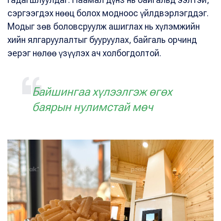
сэргээгдэх нөөц болох модноос үйлдвэрлэгддэг.
Модыг зөв боловсруулж ашиглах нь хүлэмжийн
хийн ялгаруулалтыг бууруулах, байгаль орчинд
эерэг нөлөө үзүүлэх ач холбогдолтой.
Байшингаа хүлээлгэж өгөх
баярын нулимстай мөч