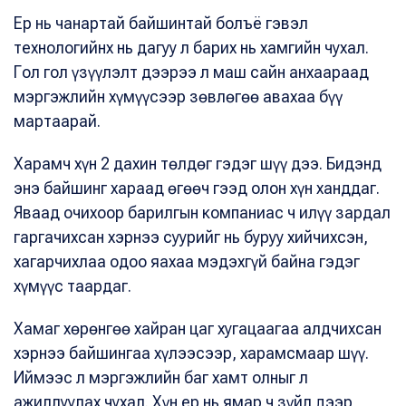
Ер нь чанартай байшинтай болъё гэвэл
технологийнх нь дагуу л барих нь хамгийн чухал.
Гол гол үзүүлэлт дээрээ л маш сайн анхаараад
мэргэжлийн хүмүүсээр зөвлөгөө авахаа бүү
мартаарай.
Харамч хүн 2 дахин төлдөг гэдэг шүү дээ. Бидэнд
энэ байшинг хараад өгөөч гээд олон хүн ханддаг.
Яваад очихоор барилгын компаниас ч илүү зардал
гаргачихсан хэрнээ суурийг нь буруу хийчихсэн,
хагарчихлаа одоо яахаа мэдэхгүй байна гэдэг
хүмүүс таардаг.
Хамаг хөрөнгөө хайран цаг хугацаагаа алдчихсан
хэрнээ байшингаа хүлээсээр, харамсмаар шүү.
Иймээс л мэргэжлийн баг хамт олныг л
ажиллуулах чухал. Хүн ер нь ямар ч зүйл дээр