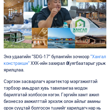
Энэ удаагийн “SDG-17” булангийн зочноор
"Хангал
констракшн"
ХХК-ийн захирал Ө.Хуягбаатарыг урьж
ярилцлаа.
Сэргээн засварлагч архитектор мэргэжилтэй
тэрбээр амьдрал хувь тавилангаа модон
барилгатай холбосон нэгэн. Гэргийн хамт ажил
бизнесээ амжилттай эрхэлж олон айлыг амины
орон сууцтай болгосон түүнийг харилцагч нар нь