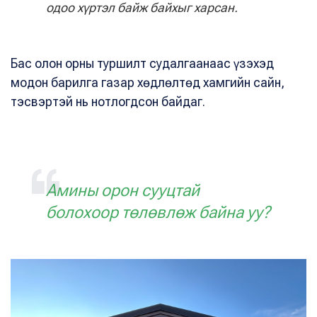
одоо хүртэл байж байхыг харсан.
Бас олон орны туршилт судалгаанаас үзэхэд
модон барилга газар хөдлөлтөд хамгийн сайн,
тэсвэртэй нь нотлогдсон байдаг.
Амины орон сууцтай
болохоор төлөвлөж байна уу?