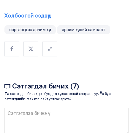
Холбоотой сэдвүүд
сэргээгдэх эрчим хүч
эрчим хүчний хэмнэлт
Сэтгэгдэл бичих (7)
Та сэтгэгдэл бичихдээ бусдад хүндэтгэлтэй хандана уу. Ёс бус
сэтгэгдлийг Peak.mn сайт устгах эрхтэй.