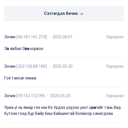
Сэтгэгдэл бичих
Зочин
[66.181.161.219] ・ 2025.06.01
Хариулах
Зөв явбал Зөөлөн хорвоо
Зочин
[202.126.88.180] ・ 2025.05.20
Хариулах
Гоё тансаг юмаа.
Зочин
[59.153.112.99] ・ 2025.05.20
Хариулах
Уриа үг нь ямар гое юм бэ Үрдээ үлдээх үнэт хөрөнгийг тань бид
бүтээн гээд бүр байр биш байшинтай болмоор санагдлаа