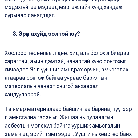
мэдэхгүйгээ мэдээд мэргэжлийн хүнд хандаж
сурмаар санагддаг.
3. Эрүүл ахуйд ээлтэй юу?
Хоолоор төсөөлье л дөө. Бид аль болох л биедээ
хэрэгтэй, амин дэмтэй, чанартай хүнс сонгохыг
хичээдэг. Яг л үүн шиг амьдрах орчин, амьсгалах
агаараа сонгож байгаа учраас барилгын
материалын чанарт онцгой анхаарал
хандуулаарай.
Та ямар материалаар байшингаа барина, түүгээр
л амьсгална гэсэн үг. Жишээ нь дулаалгын
асбестын молекул байнга ууршиж амьсгалын
замын эд эсийг гэмтээдэг. Уушги нь хөвсгөр байх