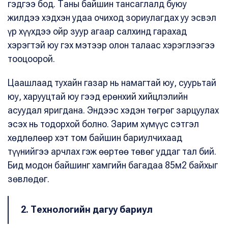
гэдгээ бод. Таны байшин тансаглалд буюу
жилдээ хэдхэн удаа очиход зориулагдах уу эсвэл
үр хүүхдээ ойр зуур агаар салхинд гарахад
хэрэгтэй юу гэх мэтээр олон талаас хэрэглээгээ
тооцоорой.
Цаашлаад тухайн газар нь намагтай юу, суурьтай
юу, харууцтай юу гээд ерөнхий хийцлэлийн
асуудал яригдана. Эндээс хэдэн төгрөг зарцуулах
эсэх нь тодорхой болно. Зарим хүмүүс сэтгэл
хөдлөлөөр хэт том байшин бариулчихаад
түүнийгээ арчлах гэж өөртөө төвөг уддаг тал бий.
Бид модон байшинг хамгийн багадаа 85м2 байхыг
зөвлөдөг.
2. Технологийн дагуу бариул