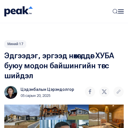
Миний 17
Эдгээдэг, эргээд нөхөгддөг ХУБА
буюу модон байшингийн төгс
шийдэл
Цэдэнбалын Цэрэндолгор
05 сарын 20, 2025