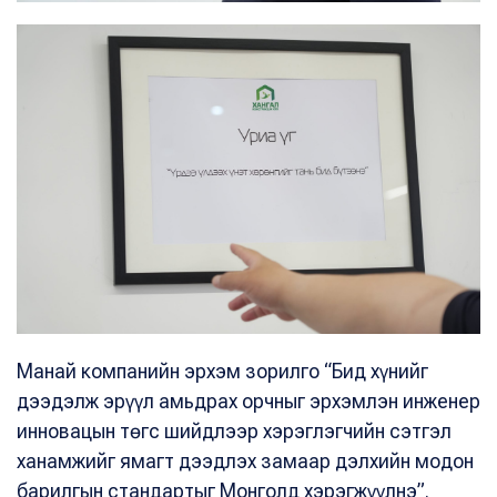
Манай компанийн эрхэм зорилго “Бид хүнийг
дээдэлж эрүүл амьдрах орчныг эрхэмлэн инженер
инновацын төгс шийдлээр хэрэглэгчийн сэтгэл
ханамжийг ямагт дээдлэх замаар дэлхийн модон
барилгын стандартыг Монголд хэрэгжүүлнэ”.