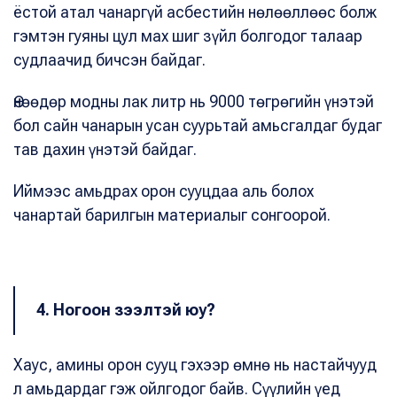
ёстой атал чанаргүй асбестийн нөлөөллөөс болж
гэмтэн гуяны цул мах шиг зүйл болгодог талаар
судлаачид бичсэн байдаг.
Өнөөдөр модны лак литр нь 9000 төгрөгийн үнэтэй
бол сайн чанарын усан суурьтай амьсгалдаг будаг
тав дахин үнэтэй байдаг.
Иймээс амьдрах орон сууцдаа аль болох
чанартай барилгын материалыг сонгоорой.
4. Ногоон зээлтэй юу?
Хаус, амины орон сууц гэхээр өмнө нь настайчууд
л амьдардаг гэж ойлгодог байв. Сүүлийн үед