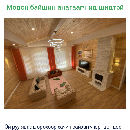
Модон байшин анагаагч ид шидтэй
Ой руу яваад орохоор хачин сайхан үнэртдэг дээ.