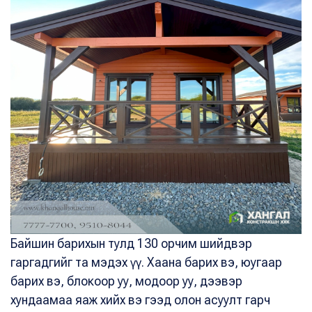
Байшин барихын тулд 130 орчим шийдвэр
гаргадгийг та мэдэх үү. Хаана барих вэ, юугаар
барих вэ, блокоор уу, модоор уу, дээвэр
хундаамаа яаж хийх вэ гээд олон асуулт гарч