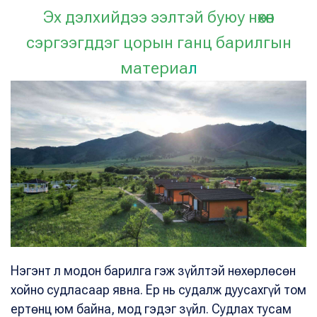
Эх дэлхийдээ ээлтэй буюу нөхөн
сэргээгддэг цорын ганц барилгын
материа
л
Нэгэнт л модон барилга гэж зүйлтэй нөхөрлөсөн
хойно судласаар явна. Ер нь судалж дуусахгүй том
ертөнц юм байна, мод гэдэг зүйл. Судлах тусам