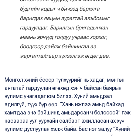
будгийн кодыг ч бичээд барилга
баригдах явцын зурагтай альбомыг
гардуулдаг. Барилгын бригадынхан
маань эрчүүд голдуу учраас хорхог,
боодгоор дайлж байшингаа аз
жаргалтайгаар хүлээлгэж өгдөг дөө.
Монгол хүний ёсоор түлхүүрийг нь хадаг, мөнгөн
аягатай гардуулан өгөхөд хэн ч байсан баярын
нулимс унагадаг юм билээ. Хүний амьдрал
адилгүй, түүх бүр өөр. “Хань ижлээ амьд байхад
хамтдаа энэ байшинд амьдарсан ч болоосой” гэж
насаараа уул уурхайн салбарт ажилласан ах хүү
нулимс дуслуулан хэлж байв. Бас нэг залуу “Хүний