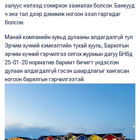
залуус нэлээд сонирхон захиалах болсон. Банкууд
ч энэ тал дээр дэмжиж ногоон зээл гаргадаг
болсон.
Манай компанийн хувьд дулааны алдагдалгүй тул
Эрчим хүчний хэмнэлтийн тухай хууль, Барилгын
эрчим хүчний гэрчилгээ олгох журмын дагуу БНбд
25-01-20 норматив баримт бичигт үндэслэн
дулаан алдагдалгүй гэсэн шаардлагыг хангасан
ногоон барилгын гэрчилгээтэй.