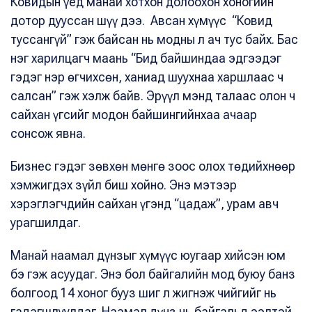
Ковидын үед манай хотхон долоохон хоногийн
дотор дууссан шүү дээ. Авсан хүмүүс “Ковид
туссангүй” гэж байсан нь модны л ач тус байх. Бас
нэг харилцагч маань “Бид байшиндаа эдгээдэг
гэдэг нэр өгчихсөн, ханиад шуухнаа харшлаас ч
салсан” гэж хэлж байв. Эрүүл мэнд талаас олон ч
сайхан үгсийг модон байшингийнхаа ачаар
сонсож явна.
Бизнес гэдэг зөвхөн мөнгө зоос олох төдийхнөөр
хэмжигдэх зүйл биш хойно. Энэ мэтээр
хэрэглэгчдийн сайхан үгэнд “цадаж”, урам авч
урагшилдаг.
Манай наамал дүнзыг хүмүүс юугаар хийсэн юм
бэ гэж асуудаг. Энэ бол байгалийн мод буюу банз
болгоод 14 хоног бууз шиг л жигнэж чийгийг нь
гадагшлуулдаг. Наамал дүнз нь байгальд ээлтэй,