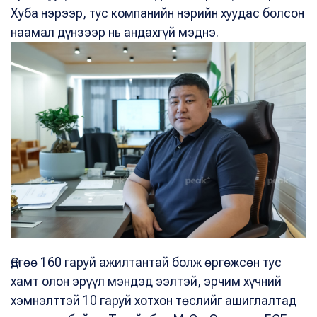
Хуба нэрээр, тус компанийн нэрийн хуудас болсон
наамал дүнзээр нь андахгүй мэднэ.
Өдгөө 160 гаруй ажилтантай болж өргөжсөн тус
хамт олон эрүүл мэндэд ээлтэй, эрчим хүчний
хэмнэлттэй 10 гаруй хотхон төслийг ашиглалтад