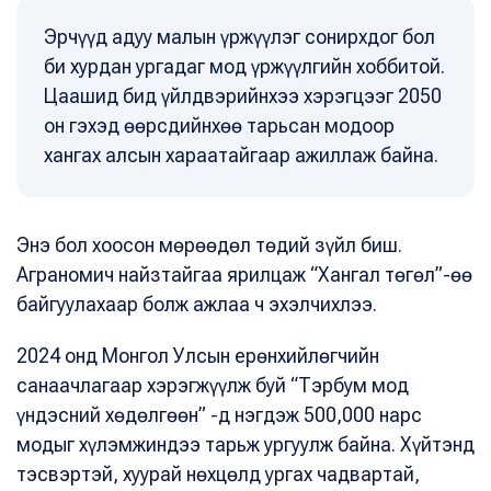
Эрчүүд адуу малын үржүүлэг сонирхдог бол
би хурдан ургадаг мод үржүүлгийн хоббитой.
Цаашид бид үйлдвэрийнхээ хэрэгцээг 2050
он гэхэд өөрсдийнхөө тарьсан модоор
хангах алсын хараатайгаар ажиллаж байна.
Энэ бол хоосон мөрөөдөл төдий зүйл биш.
Аграномич найзтайгаа ярилцаж “Хангал төгөл”-өө
байгуулахаар болж ажлаа ч эхэлчихлээ.
2024 онд Монгол Улсын ерөнхийлөгчийн
санаачлагаар хэрэгжүүлж буй “Тэрбум мод
үндэсний хөдөлгөөн” -д нэгдэж 500,000 нарс
модыг хүлэмжиндээ тарьж ургуулж байна. Хүйтэнд
тэсвэртэй, хуурай нөхцөлд ургах чадвартай,