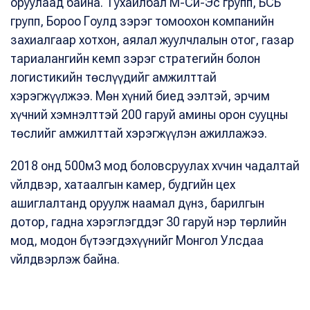
оруулаад байна. Тухайлбал М-Си-Эс групп, БСБ
групп, Бороо Гоулд зэрэг томоохон компанийн
захиалгаар хотхон, аялал жуулчлалын отог, газар
тариалангийн кемп зэрэг стратегийн болон
логистикийн төслүүдийг амжилттай
хэрэгжүүлжээ. Мөн хүний биед ээлтэй, эрчим
хүчний хэмнэлттэй 200 гаруй амины орон сууцны
төслийг амжилттай хэрэгжүүлэн ажиллажээ.
2018 онд 500м3 мод боловсруулах хvчин чадалтай
vйлдвэр, хатаалгын камер, будгийн цех
ашиглалтанд оруулж наамал дүнз, барилгын
дотор, гадна хэрэглэгддэг 30 гаруй нэр төрлийн
мод, модон бүтээгдэхүүнийг Монгол Улсдаа
vйлдвэрлэж байна.