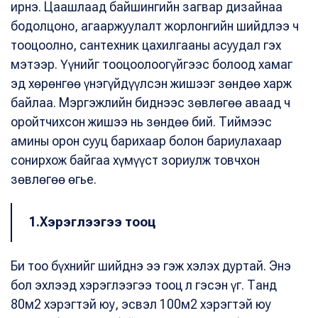
ирнэ. Цаашлаад байшингийн загвар дизайнаа
бодолцоно, агааржуулалт жорлонгийн шийдлээ ч
тооцоолно, сантехник цахилгааны асуудал гэх
мэтээр. Үүнийг тооцоолоогүйгээс болоод хамаг
эд хөрөнгөө үнэгүйдүүлсэн жишээг зөндөө харж
байлаа. Мэргэжлийн биднээс зөвлөгөө аваад ч
оройтчихсон жишээ нь зөндөө бий. Тиймээс
амины орон сууц барихаар болон бариулахаар
сонирхож байгаа хүмүүст зориулж товчхон
зөвлөгөө өгье.
1.Хэрэглээгээ тооц
Би тоо бүхнийг шийднэ ээ гэж хэлэх дуртай. Энэ
бол эхлээд хэрэглээгээ тооц л гэсэн үг. Танд
80м2 хэрэгтэй юу, эсвэл 100м2 хэрэгтэй юу