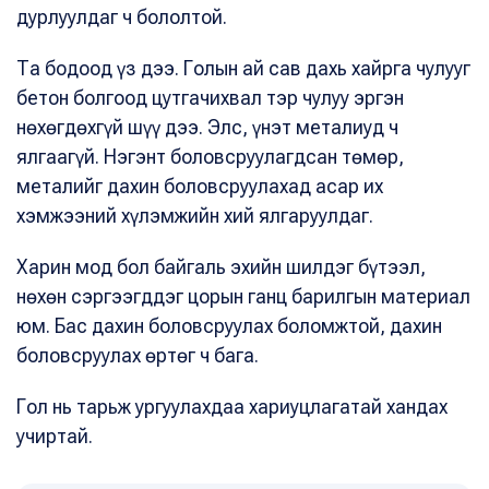
дурлуулдаг ч бололтой.
Та бодоод үз дээ. Голын ай сав дахь хайрга чулууг
бетон болгоод цутгачихвал тэр чулуу эргэн
нөхөгдөхгүй шүү дээ. Элс, үнэт металиуд ч
ялгаагүй. Нэгэнт боловсруулагдсан төмөр,
металийг дахин боловсруулахад асар их
хэмжээний хүлэмжийн хий ялгаруулдаг.
Харин мод бол байгаль эхийн шилдэг бүтээл,
нөхөн сэргээгддэг цорын ганц барилгын материал
юм. Бас дахин боловсруулах боломжтой, дахин
боловсруулах өртөг ч бага.
Гол нь тарьж ургуулахдаа хариуцлагатай хандах
учиртай.