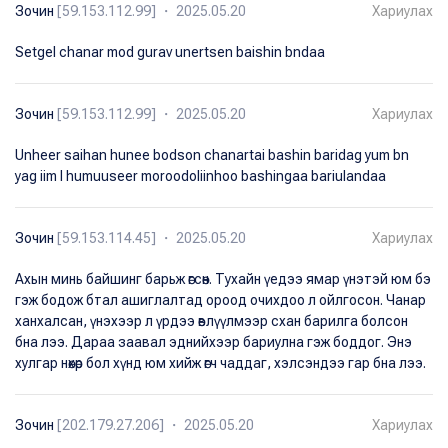
Зочин
[59.153.112.99] ・ 2025.05.20
Хариулах
Setgel chanar mod gurav unertsen baishin bndaa
Зочин
[59.153.112.99] ・ 2025.05.20
Хариулах
Unheer saihan hunee bodson chanartai bashin baridag yum bn
yag iim l humuuseer moroodoliinhoo bashingaa bariulandaa
Зочин
[59.153.114.45] ・ 2025.05.20
Хариулах
Ахын минь байшинг барьж өгсөн. Тухайн үедээ ямар үнэтэй юм бэ
гэж бодож бтал ашиглалтад ороод очихдоо л ойлгосон. Чанар
ханхалсан, үнэхээр л үрдээ өвлүүлмээр схан барилга болсон
бна лээ. Дараа заавал эднийхээр бариулна гэж боддог. Энэ
хулгар нөхөр бол хүнд юм хийж өгч чаддаг, хэлсэндээ гар бна лээ.
Зочин
[202.179.27.206] ・ 2025.05.20
Хариулах