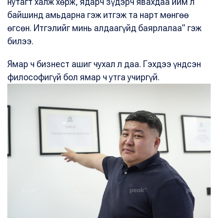
нутагт халж хөрж, ядарч зүдэрч явахдаа ийм л
байшинд амьдарна гэж итгэж та нарт мөнгөө
өгсөн. Итгэлийг минь алдаагүйд баярлалаа” гэж
билээ.
Ямар ч бизнест ашиг чухал л даа. Гэхдээ үндсэн
философигүй бол ямар ч утга учиргүй.