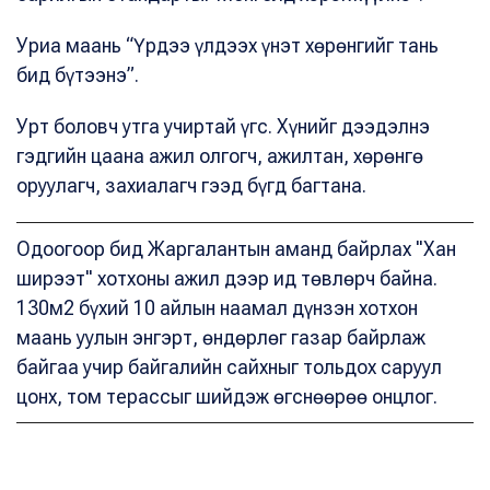
Уриа маань “Үрдээ үлдээх үнэт хөрөнгийг тань
бид бүтээнэ”.
Урт боловч утга учиртай үгс. Хүнийг дээдэлнэ
гэдгийн цаана ажил олгогч, ажилтан, хөрөнгө
оруулагч, захиалагч гээд бүгд багтана.
Одоогоор бид Жаргалантын аманд байрлах "Хан
ширээт" хотхоны ажил дээр ид төвлөрч байна.
130м2 бүхий 10 айлын наамал дүнзэн хотхон
маань уулын энгэрт, өндөрлөг газар байрлаж
байгаа учир байгалийн сайхныг тольдох саруул
цонх, том терассыг шийдэж өгснөөрөө онцлог.