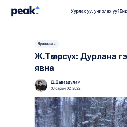
Уурлах уу, учирлах уу?
Бид
Ярилцлага
Ж.Төмөрсүх: Дурлана г
явна
Д.Даваадулам
03 сарын 02, 2022