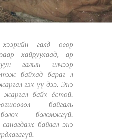
хээрийн галд өвөр
раар хайруулаад, ар
луун галын илчээр
втэж байхад бараг л
жаргал гэх үү дээ. Энэ
 жаргал байх ёстой.
өгшөөвөл байгаль
болох боломжгүй.
 санагдаж байвал энэ
рдлагагүй.