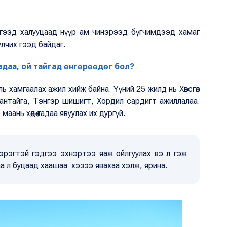
гээд халууцаад нүүр ам чинэрээд бүгчимдээд хамаг
улчих гээд байдаг.
гадаа, ой тайгад өнгөрөөдөг бол?
 хамгаалах ажил хийж байна. Үүний 25 жилд нь Хөвсгөл
аантайга, Тэнгэр шишигт, Хордил сардигт ажиллалаа.
аань хөдөө гадаа явуулах их дургүй.
эрэгтэй гэдгээ эхнэртээ яаж ойлгуулах вэ л гэж
а л буцаад хаашаа хэзээ явахаа хэлж, ярина.