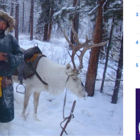
3
4
5