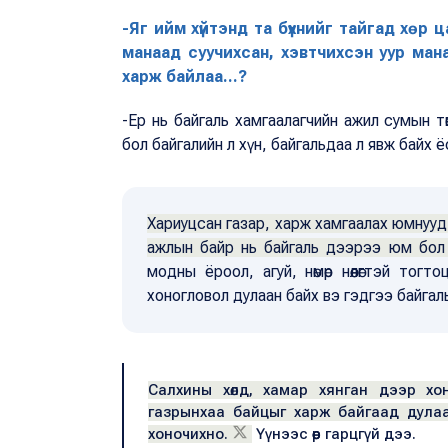
-Яг ийм хүйтэнд та бүхнийг тайгад хөр
манаад суучихсан, хэвтчихсэн уур ман
харж байлаа...?
-Ер нь байгаль хамгаалагчийн ажил сумын т
бол байгалийн л хүн, байгальдаа л явж байх 
Хариуцсан газар, харж хамгаалах юмнууд 
ажлын байр нь байгаль дээрээ юм бол 
модны ёроол, агуй, нөмөр нөөлөгтэй тог
хоногловол дулаан байх вэ гэдгээ байга
Салхины хөлд, хамар хянган дээр хоно
газрынхаа байцыг харж байгаад дулаа
хоночихно.
Үүнээс өөр гарцгүй дээ.