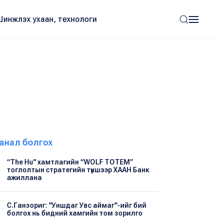
Шинжлэх ухаан, технологи
анал болгох
“The Hu" хамтлагийн “WOLF TOTEM”
тоглолтын стратегийн түншээр ХААН Банк
ажиллана
С.Ганзориг: "Уншдаг Увс аймаг"-ийг бий
болгох нь бидний хамгийн том зорилго