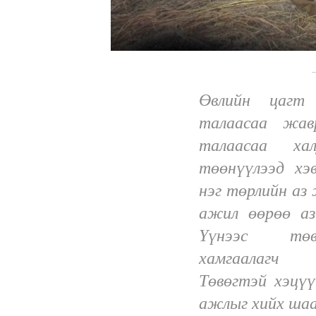
Өвлийн цагт 
талаасаа жав
талаасаа ха
төөнүүлээд хэ
нэг төрлийн аз 
ажил өөрөө аз
Үүнээс төв
хамгаалагч 
Төвөгтэй хэцүү
ажлыг хийх шаа