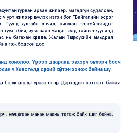
ь ахуйтай гурван арван жилээр, магадгүй судалсан,
ч урт жилээр өгүүлэх нэгэн бол “Байгалийн эсрэг
юм. Түүнд хулгайн анчид, нинжан толгойлогчдыг
н түүх ч бий, хувь заяа мэдэг гээд тайгын хуулинд
ас нь багахан хөөрөлдөв. Жалын Төмөрсүхийн амьдрал
байна гэж бодсон доо.
нд хонолоо. Үүрээр даараад эвхэрч эвхэрч босч
сан ч Хөвсгөлд сүрхий хүйтэн хонож байна шүү.
л болж өнгөрлөө. Гурван еснөөр Дархадын хотгорт байнга
рч, нөгөө цагаан манан маань татаж байх шиг байна.