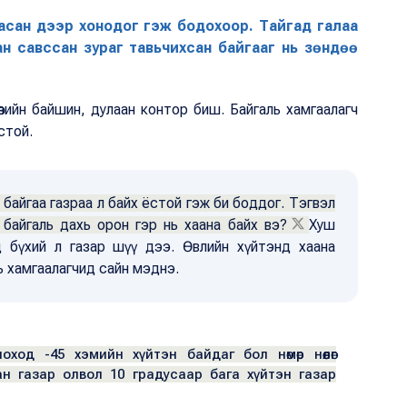
 цасан дээр хонодог гэж бодохоор. Тайгад галаа
ан савссан зураг тавьчихсан байгааг нь зөндөө
өвийн байшин, дулаан контор биш. Байгаль хамгаалагч
ёстой.
байгаа газраа л байх ёстой гэж би боддог. Тэгвэл
байгаль дахь орон гэр нь хаана байх вэ?
Хуш
тоц бүхий л газар шүү дээ. Өвлийн хүйтэнд хаана
ль хамгаалагчид сайн мэднэ.
ход -45 хэмийн хүйтэн байдаг бол нөмөр нөөлөг
н газар олвол 10 градусаар бага хүйтэн газар