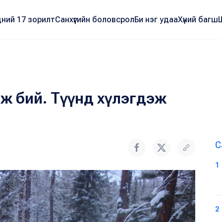
ний 17 зорилт
Санхүүгийн боловсрол
Би нэг удаа
Хүний багш
эж бий. Түүнд хүлэгдэж
С
1
2