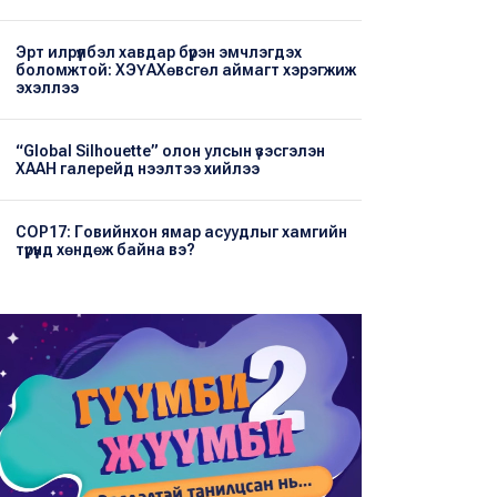
Эрт илрүүлбэл хавдар бүрэн эмчлэгдэх
боломжтой: ХЭҮА​Хөвсгөл аймагт хэрэгжиж
эхэллээ
“Global Silhouette” олон улсын үзэсгэлэн
ХААН галерейд нээлтээ хийлээ
COP17: Говийнхон ямар асуудлыг хамгийн
түрүүнд хөндөж байна вэ?