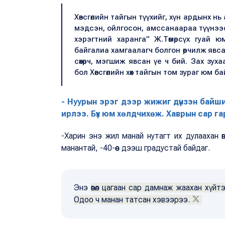
Хөвсгөлийн тайгын түүхийг, хүн ардынх н
мэдсэн, ойлгосон, амссанаараа түүнээс 
хэрэгтний харанга” Ж.Төмөрсүх гуай 
байгалиа хамгаалагч болгон өөрчилж явса
сөхөрч, мэгшиж явсан үе ч бий. Зах зуха
бол Хөвсгөлийн хөх тайгын том зураг юм 
- Нуурын эрэг дээр жижиг дүнзэн байши
ирлээ. Бүх юм хөлдчихөж. Хаврын сар гар
-Харин энэ жил манай нутагт их дулаахан өвө
манантай, -40-өөс дээш градустай байдаг.
Энэ
өвөл цагаан сар дамнаж жаахан хүйтэ
Одоо ч манан татсан хэвээрээ.