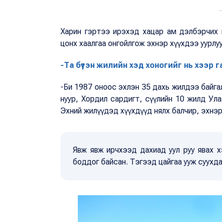
Харин гэртээ ирэхэд хацар ам дэлбэрчих 
цонх хаалгаа онгойлгож эхнэр хүүхдээ уурлу
-Та бүтэн жилийн хэд хоногийг нь хээр 
-Би 1987 оноос эхлэн 35 дахь жилдээ байгаль
нуур, Хордил сардигт, сүүлийн 10 жилд Ул
Эхний жилүүдэд хүүхдүүд нялх балчир, эхнэр м
Явж явж ирчхээд дахиад уул руу явах х
боддог байсан. Тэгээд цайгаа ууж суухда