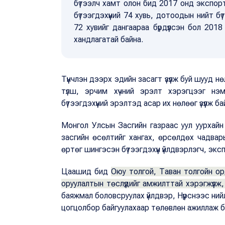
бүтээлч хамт олон бид 2017 онд экспорты
бүтээгдэхүүний 74 хувь, дотоодын нийт б
72 хувийг дангаараа бүрдүүлсэн бол 2018
хандлагатай байна.
Түүнчлэн дээрх эдийн засагт үзүүлж буй шууд
түлш, эрчим хүчний эрэлт хэрэгцээг нэм
бүтээгдэхүүний эрэлтэд асар их нөлөөг үзүүлж б
Монгол Улсын Засгийн газраас уул уурхайн 
засгийн өсөлтийг хангах, өрсөлдөх чадварыг
өртөг шингэсэн бүтээгдэхүүн үйлдвэрлэгч, эк
Цаашид бид
Оюу толгой, Таван толгойн ор
оруулалтын төслүүдийг амжилттай хэрэгжүүлж,
баяжмал боловсруулах үйлдвэр, Нүүрснээс ний
цогцолбор байгуулахаар төлөвлөн ажиллаж б