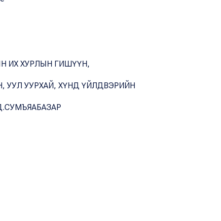
Н ИХ ХУРЛЫН ГИШҮҮН,
, УУЛ УУРХАЙ, ХҮНД ҮЙЛДВЭРИЙН
Д.СУМЪЯАБАЗАР