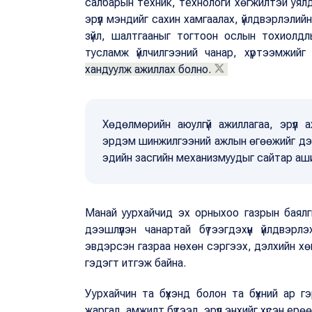
салбарын техник, технологи хөгжилтэй уял
эрүүл мэндийг сахин хамгаалах, үйлдвэрлэлий
зүйл, шалтгааныг тогтоон ослын тохиолдлы
тусламж үйлчилгээний чанар, хүртээмжий
хандуулж ажиллах болно.
Хөдөлмөрийн аюулгүй ажиллагаа, эрүүл
эрдэм шинжилгээний ажлын өгөөжийг дээшл
эдийн засгийн механизмуудыг сайтар ашигл
Манай уурхайчид эх орныхоо газрын баялгий
дээшлүүлэн чанартай бүтээгдэхүүн үйлдвэр
эвдэрсэн газраа нөхөн сэргээх, дэлхийн хө
гэдэгт итгэж байна.
Уурхайчин та бүхэнд болон та бүхний ар 
жаргал, амжилт бүтээл, эрүүл энхийг хүсэн ерө