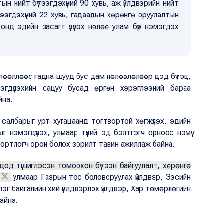
н нийт бүтээгдэхүүний 90 хувь, аж үйлдвэрийн нийт
үтээгдэхүүний 22 хувь, гадаадын хөрөнгө оруулалтын
 онд эдийн засагт үзүүлэх нөлөө улам бүр нэмэгдэх
 нөлөөллөөс гадна шууд бус дам нөлөөлөлөөр дэд бүтэц,
эгдүүлэхийн сацуу бусад өргөн хэрэглээний бараа
айна.
салбарыг урт хугацаанд тогтвортой хөгжүүлэх, эдийн
 нэмэгдүүлэх, улмаар түүхий эд бэлтгэгч орноос нэмүү
спортлогч орон болох зорилт тавин ажиллаж байна.
дод түшиглэсэн томоохон бүтээн байгуулалт, хөрөнгө
улмаар Газрын тос боловсруулах үйлдвэр, Зэсийн
лэг байгалийн хий үйлдвэрлэх үйлдвэр, Хар төмөрлөгийн
айна.