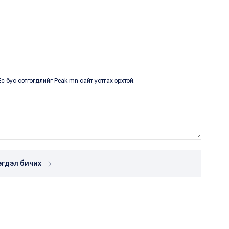
с бус сэтгэгдлийг Peak.mn сайт устгах эрхтэй.
эгдэл бичих