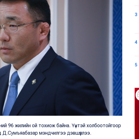
3
4
5
өний 96 жилийн ой тохиож байна. Үүнтэй холбоотойгоор
йд Д.Сумъяабазар мэндчилгээ дэвшүүллээ.