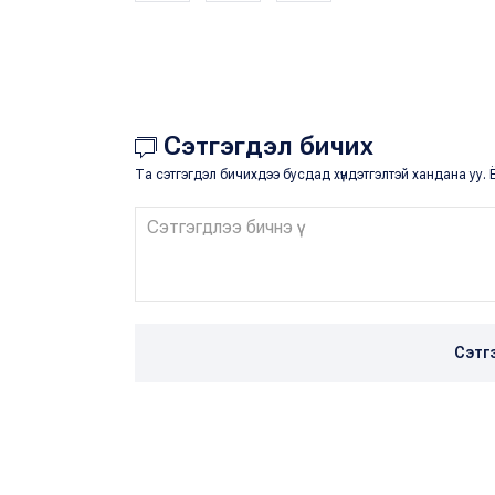
Сэтгэгдэл бичих
Та сэтгэгдэл бичихдээ бусдад хүндэтгэлтэй хандана уу. Ё
Сэтг