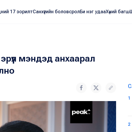
ний 17 зорилт
Санхүүгийн боловсрол
Би нэг удаа
Хүний багш
эрүүл мэндэд анхаарал
лно
С
1
2