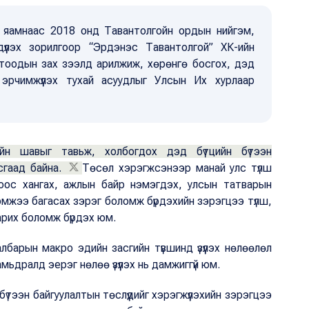
йн яамнаас 2018 онд Тавантолгойн ордын нийгэм,
гдүүлэх зорилгоор “Эрдэнэс Тавантолгой” ХК-ийн
отоодын зах зээлд арилжиж, хөрөнгө босгох, дэд
йг эрчимжүүлэх тухай асуудлыг Улсын Их хурлаар
ийн шавыг тавьж, холбогдох дэд бүтцийн бүтээн
сгаад байна.
Төсөл хэрэгжсэнээр манай улс түлш
оос хангах, ажлын байр нэмэгдэх, улсын татварын
мжээ багасах зэрэг боломж бүрдэхийн зэрэгцээ түлш,
арих боломж бүрдэх юм.
лбарын макро эдийн засгийн түвшинд үзүүлэх нөлөөлөл
ьдралд эерэг нөлөө үзүүлэх нь дамжиггүй юм.
бүтээн байгуулалтын төслүүдийг хэрэгжүүлэхийн зэрэгцээ