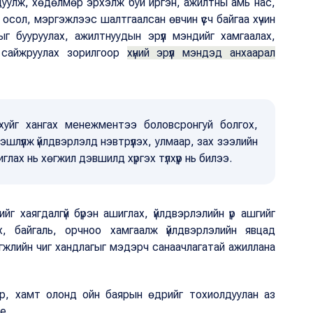
дуулж, хөдөлмөр эрхэлж буй иргэн, ажилтны амь нас,
н осол, мэргэжлээс шалтгаалсан өвчин үүсч байгаа хүчин
г бууруулах, ажилтнуудын эрүүл мэндийг хамгаалах,
г сайжруулах зорилгоор
хүний эрүүл мэндэд анхаарал
 ахуйг хангах менежментээ боловсронгуй болгох,
үүлж үйлдвэрлэлд нэвтрүүлэх, улмаар, зах зээлийн
ах нь хөгжил дэвшилд хүргэх түлхүүр нь билээ.
г хаягдалгүй бүрэн ашиглах, үйлдвэрлэлийн үр ашгийг
лэх, байгаль, орчноо хамгаалж үйлдвэрлэлийн явцад
гжлийн чиг хандлагыг мэдэрч санаачлагатай ажиллана
гэр, хамт олонд ойн баярын өдрийг тохиолдуулан аз
өе