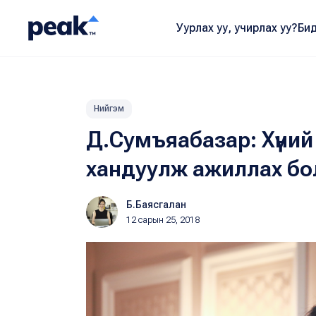
Уурлах уу, учирлах уу?
Бид
Нийгэм
Д.Сумъяабазар: Хүний 
хандуулж ажиллах бо
Б.Баясгалан
12 сарын 25, 2018