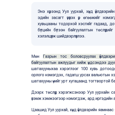
Энэ хүрээнд Уул уурхай, хүнд үйлдвэри
эдийн засагт үзүүлэх үр өгөөжийг нэмэ
хувьцааны тодорхой хэсгийг гадаад, д
бүтцийн бүтээн байгуулалтын төслүүди
хэлэлцүүлж шийдвэрлүүллээ.
Мөн
Газрын тос боловсруулах үйлдвэр
байгуулалтын ажлуудыг хийж үндсэндээ дуу
шатахууныхаа хэрэглээг 100 хувь дотоод
орлого нэмэгдэх, гадагш урсах вальютын хэ
шатахууны үнийг урт хугацаанд тогтвортой б
Дээрх төслүүд хэрэгжсэнээр Уул уурхайн са
үлэмж хэмжээгээр нэмэгдэж, ард иргэдийн ам
Цаашид Уул уурхай, хүнд үйлдвэрийн яамнаас 