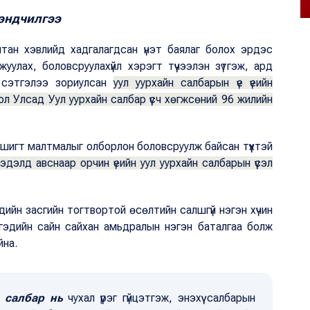
эндчилгээ
тан хэвлийд хадгалагдсан үнэт баялаг болох эрдэс
уулах, боловсруулахүйл хэрэгт түүчээлэн зүтгэж, ард
 сэтгэлээ зориулсан
уул уурхайн салбарын үе үеийн
л Улсад Уул уурхайн салбар үүсч хөгжсөний 96 жилийн
ашигт малтмалыг олборлон боловсруулж байсан түүхтэй
дэлд авснаар орчин үеийн уул уурхайн салбарын үүсэл
дийн засгийн тогтвортой өсөлтийн салшгүй нэгэн хүчин
ргэдийн сайн сайхан амьдралын нэгэн баталгаа болж
йна.
 салбар нь
чухал үүрэг гүйцэтгэж, энэхүү салбарын