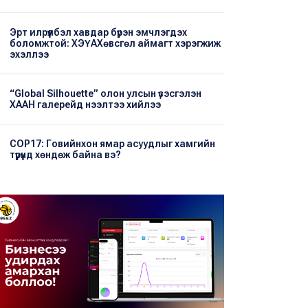
Эрт илрүүлбэл хавдар бүрэн эмчлэгдэх
боломжтой: ХЭҮА​Хөвсгөл аймагт хэрэгжиж
эхэллээ
“Global Silhouette” олон улсын үзэсгэлэн
ХААН галерейд нээлтээ хийлээ
COP17: Говийнхон ямар асуудлыг хамгийн
түрүүнд хөндөж байна вэ?