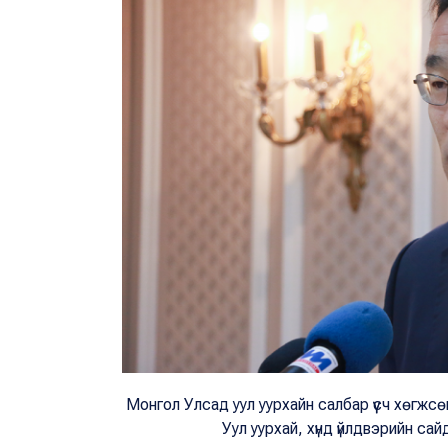
Монгол Улсад уул уурхайн салбар үүсч хөгжс
Уул уурхай, хүнд үйлдвэрийн са