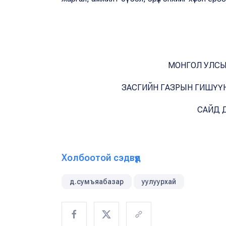
МОНГОЛ УЛСЫ
ЗАСГИЙН ГАЗРЫН ГИШҮҮН
САЙД 
Холбоотой сэдвүүд
д.сумъяабазар
уулуурхай