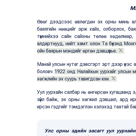
М
Өвөг дээдсээс өвлөгдөн эх орны минь ал
баялгийн нөөцийг эрж хайх, олборлох, баяж
түмнийхээ сайн сайхны төлөө хөдөлмөр,
алдартнууд, нийт хамт олон Та бүхэнд Монго
ойн баярын мэндийг өргөн дэвшүүлье.
Манай улсын нутаг дэвсгэрт эрт дээр үеэс 
боловч
1922 онд Налайхын уурхайг улсын мэ
хөгжлийн эх суурь тавигдсан юм.
Уул уурхайн салбар нь өнгөрсөн хугацаанд э
зүйл байж, эх орны хөгжил дэвшил, ард и
ирсэн гэдгийг тэмдэглэн хэлэхэд таатай ба
Улс орны эдийн засагт уул уурхайн