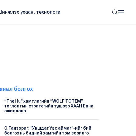
Шинжлэх ухаан, технологи
анал болгох
“The Hu" хамтлагийн “WOLF TOTEM”
тоглолтын стратегийн түншээр ХААН Банк
ажиллана
С.Ганзориг: "Уншдаг Увс аймаг"-ийг бий
болгох нь бидний хамгийн том зорилго